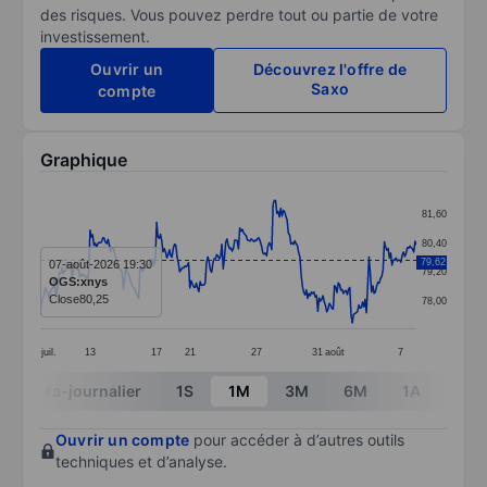
des risques. Vous pouvez perdre tout ou partie de votre
investissement.
Ouvrir un
Découvrez l'offre de
Saxo
compte
Graphique
Chart
81,60
Line chart with 295 data points.
80,40
The chart has 1 X axis displaying categories.
79,62
07-août-2026 19:30
79,20
OGS:xnys
The chart has 1 Y axis displaying values. Data ranges 
Close
80,25
78,00
juil.
13
17
21
27
31
août
7
End of interactive chart.
Intra-journalier
1S
1M
3M
6M
1A
3A
Ouvrir un compte
pour accéder à d’autres outils
techniques et d’analyse.