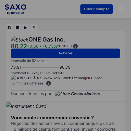
Ouvrir compte
ONE Gas Inc.
80,22
+0,60
/
+0,75%
20:10:00
Acheter
Intervalle de 52 semaines
73,91
90,78
Symbole
OGS:xnys
Devise
USD
New York Stock Exchange
Closed
15 minutes différées
Données fournies par
Vous voulez commencer à investir ?
Négociez des actions avec un courtier auquel plus de
1.5 millions de clients font confiance. Investir comporte