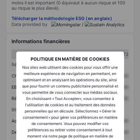
moins il est important (0 équivaut à aucun risque et 100
au risque le plus élevé).
Télécharger la méthodologie ESG (en anglais)
Data provided by
/
Informations financières
T1
T2
POLITIQUE EN MATIÈRE DE COOKIES
Résultats
Nos sites web utilisent des cookies pour vous offrir une
meilleure expérience de navigation en permettant, en
Chiffre d’affaires
XXXXXXX
XXXXXXX
optimisant et en analysant les opérations du site, ainsi
que pour fournir un contenu publicitaire personnalisé et
EBITDA
XXXXXXX
XXXXXXX
vous permettre de vous connecter aux médias sociaux.
Résultat net
XXXXXXX
XXXXXXX
En choisissant « Tout Accepter», vous consentez à
l'utilisation de cookies et au traitement des données
Bilan
personnelles qui en découle. Sélectionnez « Gérer le
consentement » pour gérer vos préférences en matière
Actifs totaux
XXXXXXX
XXXXXXX
de consentement. Vous pouvez modifier vos
préférences ou retirer votre consentement à tout
Dette totale
XXXXXXX
XXXXXXX
moment via notre page de politique en matière de