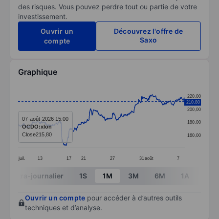
des risques. Vous pouvez perdre tout ou partie de votre
investissement.
Ouvrir un
Découvrez l'offre de
Saxo
compte
Graphique
Chart
220,00
210,80
Line chart with 391 data points.
200,00
The chart has 1 X axis displaying categories.
07-août-2026 15:00
180,00
OCDO:xlon
The chart has 1 Y axis displaying values. Data ranges
Close
215,80
160,00
juil.
13
17
21
27
31
août
7
End of interactive chart.
Intra-journalier
1S
1M
3M
6M
1A
3A
Ouvrir un compte
pour accéder à d’autres outils
techniques et d’analyse.