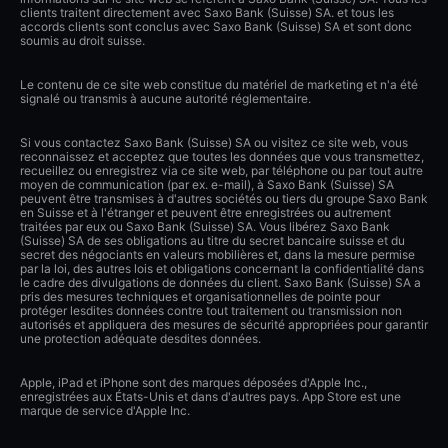
clients traitent directement avec Saxo Bank (Suisse) SA. et tous les
accords clients sont conclus avec Saxo Bank (Suisse) SA et sont donc
soumis au droit suisse.
Le contenu de ce site web constitue du matériel de marketing et n'a été
signalé ou transmis à aucune autorité réglementaire.
Si vous contactez Saxo Bank (Suisse) SA ou visitez ce site web, vous
reconnaissez et acceptez que toutes les données que vous transmettez,
recueillez ou enregistrez via ce site web, par téléphone ou par tout autre
moyen de communication (par ex. e-mail), à Saxo Bank (Suisse) SA
peuvent être transmises à d'autres sociétés ou tiers du groupe Saxo Bank
en Suisse et à l'étranger et peuvent être enregistrées ou autrement
traitées par eux ou Saxo Bank (Suisse) SA. Vous libérez Saxo Bank
(Suisse) SA de ses obligations au titre du secret bancaire suisse et du
secret des négociants en valeurs mobilières et, dans la mesure permise
par la loi, des autres lois et obligations concernant la confidentialité dans
le cadre des divulgations de données du client. Saxo Bank (Suisse) SA a
pris des mesures techniques et organisationnelles de pointe pour
protéger lesdites données contre tout traitement ou transmission non
autorisés et appliquera des mesures de sécurité appropriées pour garantir
une protection adéquate desdites données.
Apple, iPad et iPhone sont des marques déposées d'Apple Inc.,
enregistrées aux États-Unis et dans d'autres pays. App Store est une
marque de service d'Apple Inc.