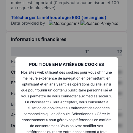
moins il est important (0 équivaut à aucun risque et 100
au risque le plus élevé).
Télécharger la méthodologie ESG (en anglais)
Data provided by
/
Informations financières
T1
T2
Résultats
POLITIQUE EN MATIÈRE DE COOKIES
Chiffre d’affaires
XXXXXXX
XXXXXXX
Nos sites web utilisent des cookies pour vous offrir une
meilleure expérience de navigation en permettant, en
EBITDA
XXXXXXX
XXXXXXX
optimisant et en analysant les opérations du site, ainsi
que pour fournir un contenu publicitaire personnalisé et
Résultat net
XXXXXXX
XXXXXXX
vous permettre de vous connecter aux médias sociaux.
En choisissant « Tout Accepter», vous consentez à
Bilan
l'utilisation de cookies et au traitement des données
personnelles qui en découle. Sélectionnez « Gérer le
Actifs totaux
XXXXXXX
XXXXXXX
consentement » pour gérer vos préférences en matière
Dette totale
XXXXXXX
XXXXXXX
de consentement. Vous pouvez modifier vos
préférences ou retirer votre consentement à tout