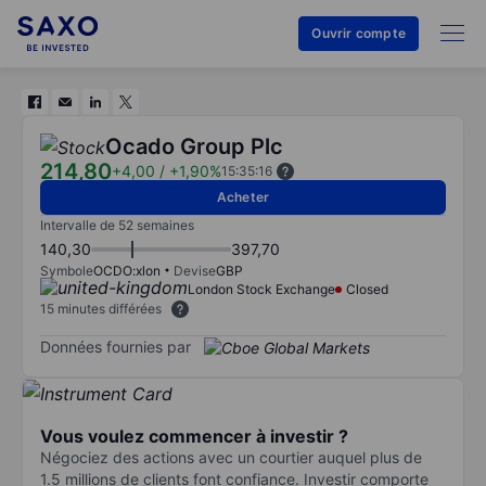
Ouvrir compte
Ocado Group Plc
214,80
+4,00
/
+1,90%
15:35:16
Acheter
Intervalle de 52 semaines
140,30
397,70
Symbole
OCDO:xlon
Devise
GBP
London Stock Exchange
Closed
15 minutes différées
Données fournies par
Vous voulez commencer à investir ?
Négociez des actions avec un courtier auquel plus de
1.5 millions de clients font confiance. Investir comporte