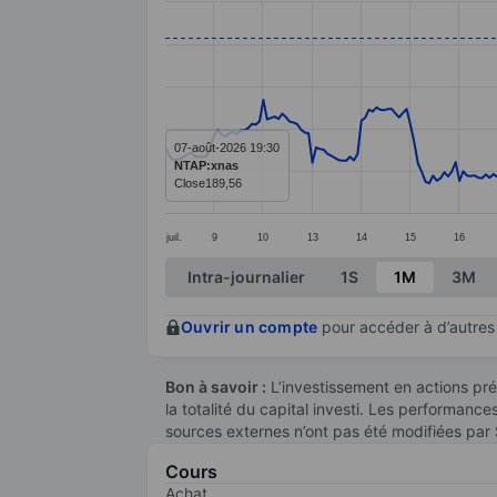
Line chart with 299 data points.
The chart has 1 X axis displaying categ
The chart has 1 Y axis displaying value
07-août-2026 19:30
NTAP:xnas
Close
189,56
juil.
9
10
13
14
15
16
End of interactive chart.
Intra-journalier
1S
1M
3M
Ouvrir un compte
pour accéder à d’autres 
Bon à savoir :
L’investissement en actions pré
la totalité du capital investi. Les performanc
sources externes n’ont pas été modifiées par
Cours
Achat