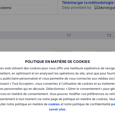
Télécharger la méthodologie 
Data provided by
T1
T2
XXXXXXX
XXXXXXX
POLITIQUE EN MATIÈRE DE COOKIES
XXXXXXX
XXXXXXX
tes web utilisent des cookies pour vous offrir une meilleure expérience de naviga
XXXXXXX
XXXXXXX
ettant, en optimisant et en analysant les opérations du site, ainsi que pour fourn
u publicitaire personnalisé et vous permettre de vous connecter aux médias soci
issant « Tout Accepter», vous consentez à l'utilisation de cookies et au traiteme
es personnelles qui en découle. Sélectionnez « Gérer le consentement » pour gér
XXXXXXX
XXXXXXX
nces en matière de consentement. Vous pouvez modifier vos préférences ou retir
sentement à tout moment via notre page de politique en matière de cookies. Veui
XXXXXXX
XXXXXXX
lter notre politique en matière de
cookies
et notre politique de confidentialité
po
savoir plus
.