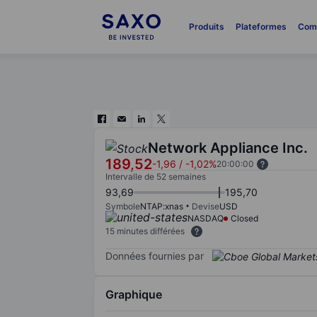
Produits
Plateformes
Com
Network Appliance Inc.
189,52
-1,96
/
-1,02%
20:00:00
Intervalle de 52 semaines
93,69
195,70
Symbole
NTAP:xnas
Devise
USD
NASDAQ
Closed
15 minutes différées
Données fournies par
Graphique
Chart