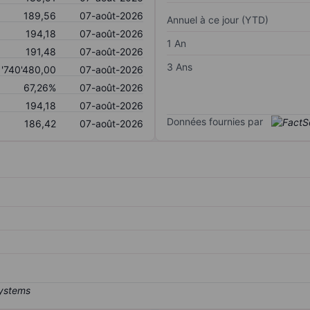
189,56
07-août-2026
Annuel à ce jour (YTD)
194,18
07-août-2026
1 An
191,48
07-août-2026
3 Ans
1'740'480,00
07-août-2026
67,26%
07-août-2026
194,18
07-août-2026
Données fournies par
186,42
07-août-2026