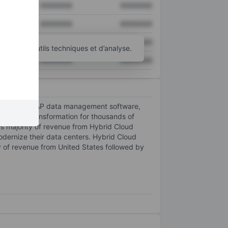
XXXXXXX
XXXXXXX
XXXXXXX
XXXXXXX
XXXXXXX
XXXXXXX
d’autres outils techniques et d’analyse.
XXXXXXX
XXXXXXX
 flagship ONTAP data management software,
f digital transformation for thousands of
es majority of revenue from Hybrid Cloud
odernize their data centers. Hybrid Cloud
ty of revenue from United States followed by