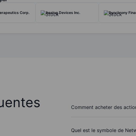
erapeutics Corp.
Analog Devices Inc.
Synchrony Fina
uentes
Comment acheter des action
Quel est le symbole de Netw