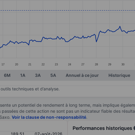
ories.
s. Data ranges from 157.05 to 195.49.
17
20
21
22
23
24
27
28
29
30
6M
1A
3A
5A
Annuel à ce jour
Historique
outils techniques et d’analyse.
sente un potentiel de rendement à long terme, mais implique égaleme
es passées de cette action ne sont pas un indicateur fiable des résult
 Saxo.
Voir la clause de non-responsabilité
.
Performances historiques
189,51
07-août-2026