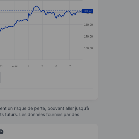
191,48
190,00
180,00
170,00
160,00
31
août
4
5
6
7
nt un risque de perte, pouvant aller jusqu’à
ats futurs. Les données fournies par des