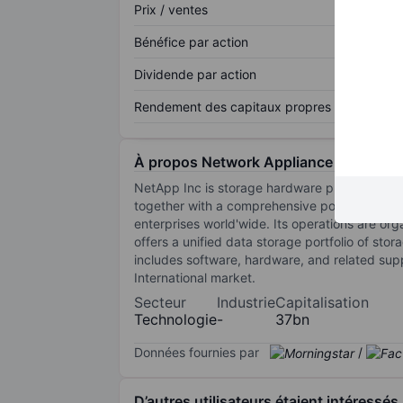
Prix / ventes
Bénéfice par action
Dividende par action
Rendement des capitaux propres
À propos Network Appliance Inc.
NetApp Inc is storage hardware provider into
together with a comprehensive portfolio of all
enterprises world'wide. Its operations are or
offers a unified data storage portfolio of st
includes software, hardware, and related supp
International market.
Secteur
Industrie
Capitalisation
Technologie
-
37bn
Données fournies par
/
D’autres utilisateurs étaient intéressés