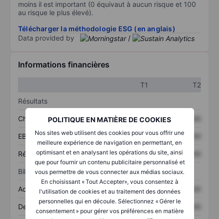
moins il est important (0 équivaut à aucun risque et 100
au risque le plus élevé).
Télécharger la méthodologie ESG (en anglais)
Data provided by
/
Informations financières
T1
T2
Résultats
Chiffre d’affaires
XXXXXXX
XXXXXXX
POLITIQUE EN MATIÈRE DE COOKIES
Nos sites web utilisent des cookies pour vous offrir une
EBITDA
XXXXXXX
XXXXXXX
meilleure expérience de navigation en permettant, en
optimisant et en analysant les opérations du site, ainsi
Résultat net
XXXXXXX
XXXXXXX
que pour fournir un contenu publicitaire personnalisé et
Bilan
vous permettre de vous connecter aux médias sociaux.
En choisissant « Tout Accepter», vous consentez à
Actifs totaux
XXXXXXX
XXXXXXX
l'utilisation de cookies et au traitement des données
personnelles qui en découle. Sélectionnez « Gérer le
Dette totale
XXXXXXX
XXXXXXX
consentement » pour gérer vos préférences en matière