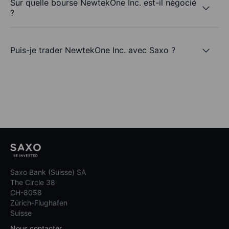
Sur quelle bourse NewtekOne Inc. est-il négocié
?
Puis-je trader NewtekOne Inc. avec Saxo ?
Saxo Bank (Suisse) SA
The Circle 38
CH-8058
Zürich-Flughafen
Suisse
Nous contacter