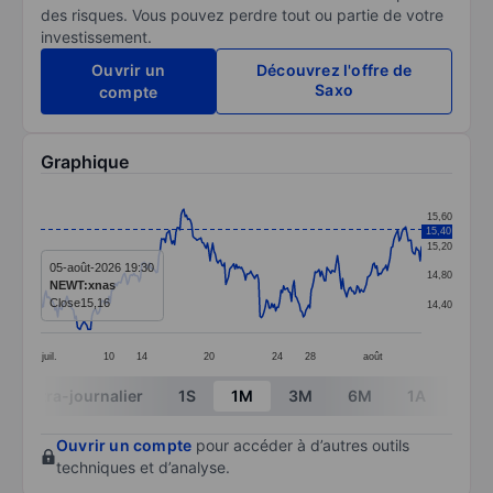
des risques. Vous pouvez perdre tout ou partie de votre
investissement.
Ouvrir un
Découvrez l'offre de
Saxo
compte
Graphique
Chart
15,60
15,40
Line chart with 291 data points.
15,20
The chart has 1 X axis displaying categories.
05-août-2026 19:30
14,80
NEWT:xnas
The chart has 1 Y axis displaying values. Data ranges 
Close
15,16
14,40
juil.
10
14
20
24
28
août
End of interactive chart.
Intra-journalier
1S
1M
3M
6M
1A
3A
Ouvrir un compte
pour accéder à d’autres outils
techniques et d’analyse.