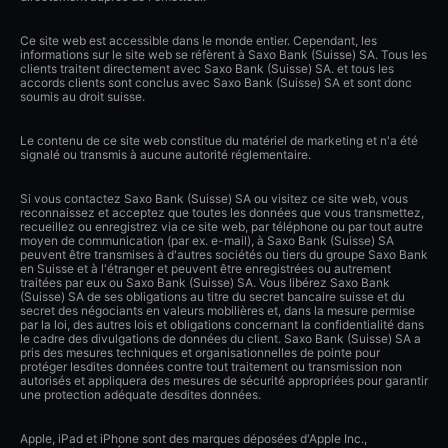
Ce site web est accessible dans le monde entier. Cependant, les
informations sur le site web se réfèrent à Saxo Bank (Suisse) SA. Tous les
clients traitent directement avec Saxo Bank (Suisse) SA. et tous les
accords clients sont conclus avec Saxo Bank (Suisse) SA et sont donc
soumis au droit suisse.
Le contenu de ce site web constitue du matériel de marketing et n'a été
signalé ou transmis à aucune autorité réglementaire.
Si vous contactez Saxo Bank (Suisse) SA ou visitez ce site web, vous
reconnaissez et acceptez que toutes les données que vous transmettez,
recueillez ou enregistrez via ce site web, par téléphone ou par tout autre
moyen de communication (par ex. e-mail), à Saxo Bank (Suisse) SA
peuvent être transmises à d'autres sociétés ou tiers du groupe Saxo Bank
en Suisse et à l'étranger et peuvent être enregistrées ou autrement
traitées par eux ou Saxo Bank (Suisse) SA. Vous libérez Saxo Bank
(Suisse) SA de ses obligations au titre du secret bancaire suisse et du
secret des négociants en valeurs mobilières et, dans la mesure permise
par la loi, des autres lois et obligations concernant la confidentialité dans
le cadre des divulgations de données du client. Saxo Bank (Suisse) SA a
pris des mesures techniques et organisationnelles de pointe pour
protéger lesdites données contre tout traitement ou transmission non
autorisés et appliquera des mesures de sécurité appropriées pour garantir
une protection adéquate desdites données.
Apple, iPad et iPhone sont des marques déposées d'Apple Inc.,