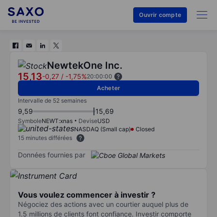
Ouvrir compte
NewtekOne Inc.
15,13
-0,27
/
-1,75%
20:00:00
Acheter
Intervalle de 52 semaines
9,59
15,69
Symbole
NEWT:xnas
Devise
USD
NASDAQ (Small cap)
Closed
15 minutes différées
Données fournies par
Vous voulez commencer à investir ?
Négociez des actions avec un courtier auquel plus de
1.5 millions de clients font confiance. Investir comporte