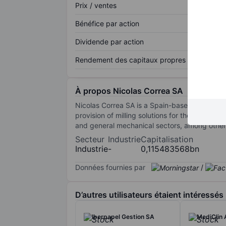
Prix / ventes
Bénéfice par action
Dividende par action
Rendement des capitaux propres
À propos Nicolas Correa SA
Nicolas Correa SA is a Spain-based company p
provision of milling solutions for the manufac
and general mechanical sectors, among other
Secteur
Industrie
Capitalisation
Industrie
-
0,115483568bn
Données fournies par
/
D’autres utilisateurs étaient intéressés
Iberpapel Gestion SA
MediClin