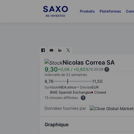
Produits
Plateformes
Com
Nicolas Correa SA
9,30
+0,06
/
+0,65%
15:35:29
Intervalle de 52 semaines
8,76
11,50
Symbole
NEA:xmce
Devise
EUR
BME Spanish Exchanges
Closed
15 minutes différées
Données fournies par
Graphique
Chart