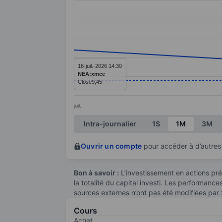
Line chart with 3 data points.
The chart has 1 X axis displaying categ
The chart has 1 Y axis displaying value
16-juil.-2026 14:30
NEA:xmce
Close
9,45
juil.
End of interactive chart.
Intra-journalier
1S
1M
3M
Ouvrir un compte
pour accéder à d’autres 
Bon à savoir :
L’investissement en actions pré
la totalité du capital investi. Les performanc
sources externes n’ont pas été modifiées par
Cours
Achat