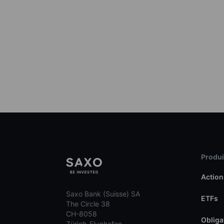
Produit
Action
Saxo Bank (Suisse) SA
ETFs
The Circle 38
CH-8058
Obliga
Zürich-Flughafen