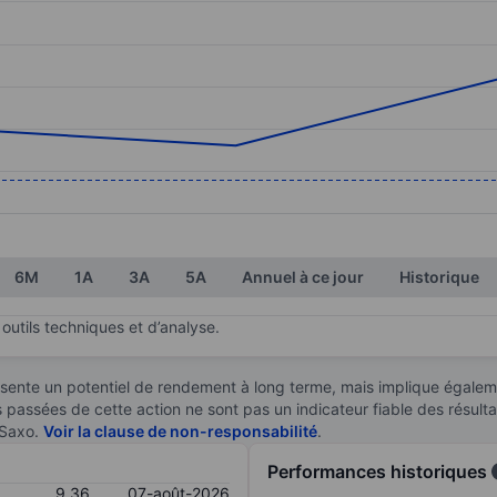
ories.
s. Data ranges from 9.28 to 9.45.
6M
1A
3A
5A
Annuel à ce jour
Historique
outils techniques et d’analyse.
sente un potentiel de rendement à long terme, mais implique égaleme
es passées de cette action ne sont pas un indicateur fiable des résult
 Saxo.
Voir la clause de non-responsabilité
.
Performances historiques
9,36
07-août-2026