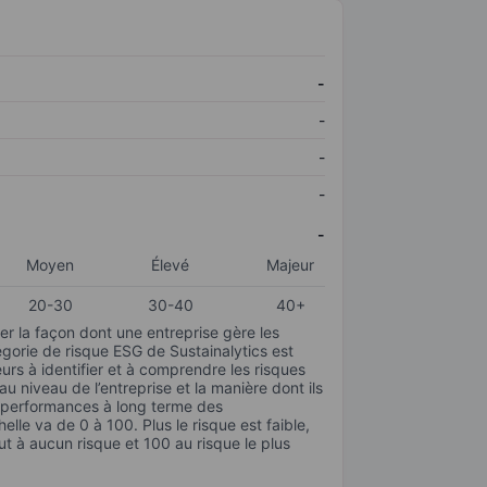
-
-
-
-
-
Moyen
Élevé
Majeur
20-30
30-40
40+
r la façon dont une entreprise gère les
gorie de risque ESG de Sustainalytics est
urs à identifier et à comprendre les risques
 niveau de l’entreprise et la manière dont ils
s performances à long terme des
elle va de 0 à 100. Plus le risque est faible,
ut à aucun risque et 100 au risque le plus