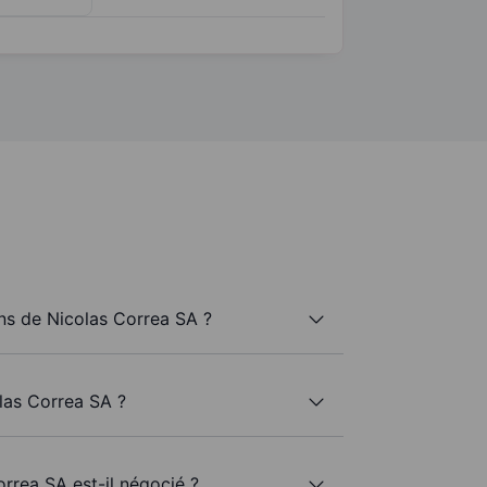
s de Nicolas Correa SA ?
las Correa SA ?
rrea SA est-il négocié ?