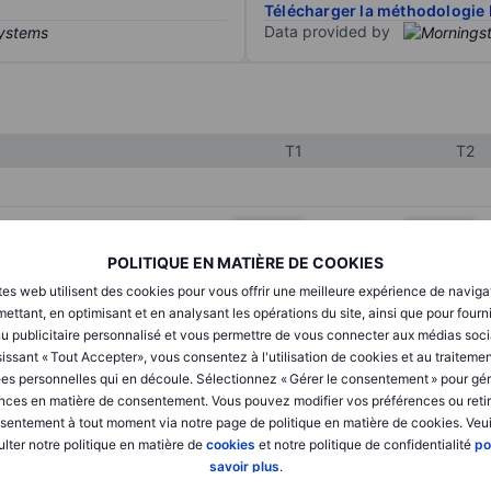
Télécharger la méthodologie 
Data provided by
T1
T2
XXXXXXX
XXXXXXX
POLITIQUE EN MATIÈRE DE COOKIES
XXXXXXX
XXXXXXX
tes web utilisent des cookies pour vous offrir une meilleure expérience de naviga
XXXXXXX
XXXXXXX
ettant, en optimisant et en analysant les opérations du site, ainsi que pour fourn
u publicitaire personnalisé et vous permettre de vous connecter aux médias soci
issant « Tout Accepter», vous consentez à l'utilisation de cookies et au traiteme
es personnelles qui en découle. Sélectionnez « Gérer le consentement » pour gér
XXXXXXX
XXXXXXX
nces en matière de consentement. Vous pouvez modifier vos préférences ou retir
sentement à tout moment via notre page de politique en matière de cookies. Veui
XXXXXXX
XXXXXXX
lter notre politique en matière de
cookies
et notre politique de confidentialité
po
savoir plus
.