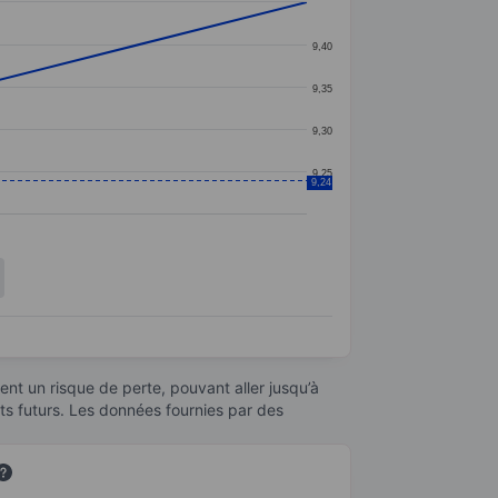
9,40
9,35
9,30
9,25
9,24
nt un risque de perte, pouvant aller jusqu’à
ats futurs. Les données fournies par des