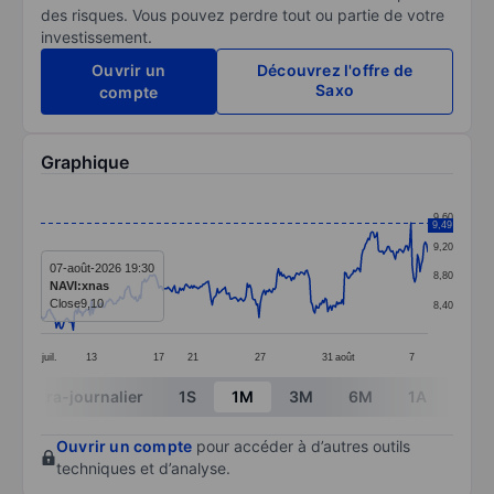
des risques. Vous pouvez perdre tout ou partie de votre
investissement.
Ouvrir un
Découvrez l'offre de
Saxo
compte
Graphique
Chart
9,60
9,49
Line chart with 299 data points.
9,20
The chart has 1 X axis displaying categories.
07-août-2026 19:30
8,80
NAVI:xnas
The chart has 1 Y axis displaying values. Data ranges 
Close
9,10
8,40
juil.
13
17
21
27
31
août
7
End of interactive chart.
Intra-journalier
1S
1M
3M
6M
1A
3A
Ouvrir un compte
pour accéder à d’autres outils
techniques et d’analyse.