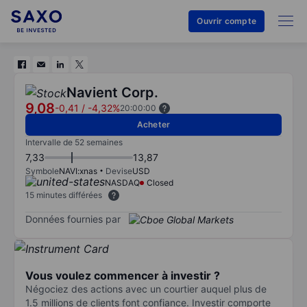
Ouvrir compte
Navient Corp.
9,08
-0,41
/
-4,32%
20:00:00
Acheter
Intervalle de 52 semaines
7,33
13,87
Symbole
NAVI:xnas
Devise
USD
NASDAQ
Closed
15 minutes différées
Données fournies par
Vous voulez commencer à investir ?
Négociez des actions avec un courtier auquel plus de
1.5 millions de clients font confiance. Investir comporte