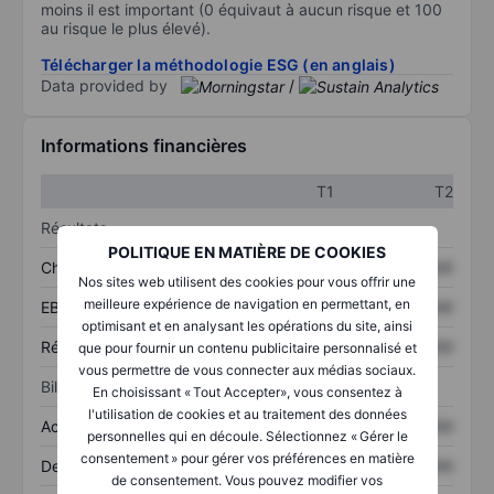
moins il est important (0 équivaut à aucun risque et 100
au risque le plus élevé).
Télécharger la méthodologie ESG (en anglais)
Data provided by
/
Informations financières
T1
T2
Résultats
POLITIQUE EN MATIÈRE DE COOKIES
Chiffre d’affaires
XXXXXXX
XXXXXXX
Nos sites web utilisent des cookies pour vous offrir une
meilleure expérience de navigation en permettant, en
EBITDA
XXXXXXX
XXXXXXX
optimisant et en analysant les opérations du site, ainsi
Résultat net
XXXXXXX
XXXXXXX
que pour fournir un contenu publicitaire personnalisé et
vous permettre de vous connecter aux médias sociaux.
Bilan
En choisissant « Tout Accepter», vous consentez à
l'utilisation de cookies et au traitement des données
Actifs totaux
XXXXXXX
XXXXXXX
personnelles qui en découle. Sélectionnez « Gérer le
consentement » pour gérer vos préférences en matière
Dette totale
XXXXXXX
XXXXXXX
de consentement. Vous pouvez modifier vos