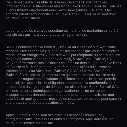
Ce site web est accessible dans le monde entier. Cependant, les
informations sur le site web se réfèrent à Saxo Bank (Suisse) SA. Tous les
clients traitent directement avec Saxo Bank (Suisse) SA. et tous les
accords clients sont conclus avec Saxo Bank (Suisse) SA et sont donc
soumis au droit suisse.
Le contenu de ce site web constitue du matériel de marketing et n'a été
signalé ou transmis à aucune autorité réglementaire.
Si vous contactez Saxo Bank (Suisse) SA ou visitez ce site web, vous
reconnaissez et acceptez que toutes les données que vous transmettez,
recueillez ou enregistrez via ce site web, par téléphone ou par tout autre
moyen de communication (par ex. e-mail), à Saxo Bank (Suisse) SA
peuvent être transmises à d'autres sociétés ou tiers du groupe Saxo Bank
en Suisse et à l'étranger et peuvent être enregistrées ou autrement
traitées par eux ou Saxo Bank (Suisse) SA. Vous libérez Saxo Bank
(Suisse) SA de ses obligations au titre du secret bancaire suisse et du
secret des négociants en valeurs mobilières et, dans la mesure permise
par la loi, des autres lois et obligations concernant la confidentialité dans
le cadre des divulgations de données du client. Saxo Bank (Suisse) SA a
pris des mesures techniques et organisationnelles de pointe pour
protéger lesdites données contre tout traitement ou transmission non
autorisés et appliquera des mesures de sécurité appropriées pour garantir
une protection adéquate desdites données.
Apple, iPad et iPhone sont des marques déposées d'Apple Inc.,
enregistrées aux États-Unis et dans d'autres pays. App Store est une
marque de service d'Apple Inc.