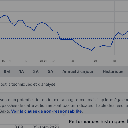
ories.
. Data ranges from 0.51 to 1.11.
15
16
17
20
21
27
28
29
30
6M
1A
3A
5A
Annuel à ce jour
Historique
outils techniques et d’analyse.
sente un potentiel de rendement à long terme, mais implique égaleme
es passées de cette action ne sont pas un indicateur fiable des résult
 Saxo.
Voir la clause de non-responsabilité
.
Performances historiques
0,69
05-août-2026