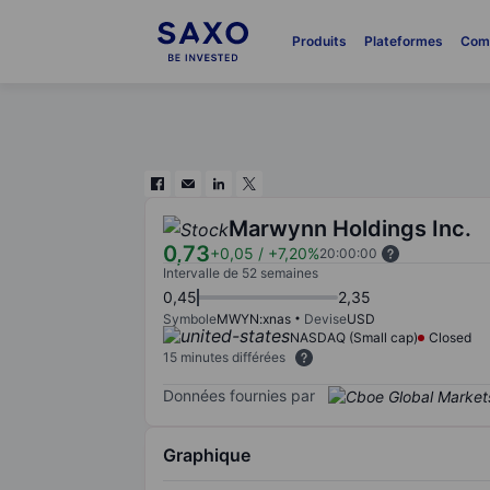
Produits
Plateformes
Com
Marwynn Holdings Inc.
0,73
+0,05
/
+7,20%
20:00:00
Intervalle de 52 semaines
0,45
2,35
Symbole
MWYN:xnas
Devise
USD
NASDAQ (Small cap)
Closed
15 minutes différées
Données fournies par
Graphique
Chart