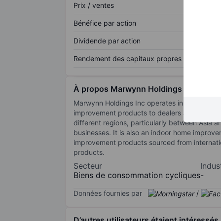
Prix / ventes
Bénéfice par action
Dividende par action
Rendement des capitaux propres
À propos Marwynn Holdings Inc.
Marwynn Holdings Inc operates in two busin
improvement products to dealers and retail c
different regions, particularly between Asia 
businesses. It is also an indoor home improve
improvement products sourced from internatio
products.
Secteur
Indus
Biens de consommation cycliques
-
Données fournies par
/
D’autres utilisateurs étaient intéressés