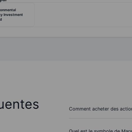
ronmental
gy Investment
td
uentes
Comment acheter des action
Quel est le symbole de Marw