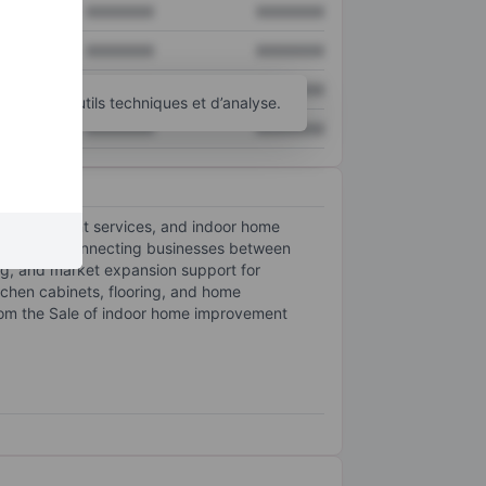
XXXXXXX
XXXXXXX
XXXXXXX
XXXXXXX
XXXXXXX
XXXXXXX
d’autres outils techniques et d’analyse.
XXXXXXX
XXXXXXX
 management services, and indoor home
ializes in connecting businesses between
ing, and market expansion support for
tchen cabinets, flooring, and home
from the Sale of indoor home improvement