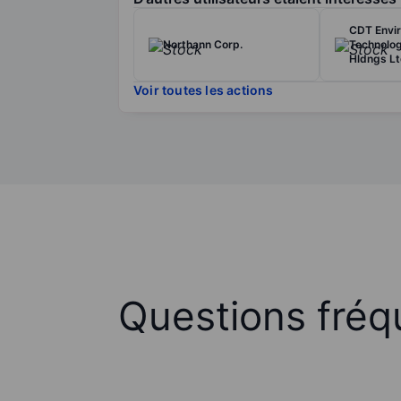
CDT Envi
Northann Corp.
Technolo
Hldngs L
Voir toutes les actions
Questions fréq