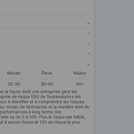
-
-
-
-
-
Moyen
Élevé
Majeur
20-30
30-40
40+
r la façon dont une entreprise gère les
gorie de risque ESG de Sustainalytics est
urs à identifier et à comprendre les risques
 niveau de l’entreprise et la manière dont ils
s performances à long terme des
elle va de 0 à 100. Plus le risque est faible,
ut à aucun risque et 100 au risque le plus