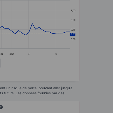
1,05
0,90
0,75
0,68
0,60
31
août
4
5
nt un risque de perte, pouvant aller jusqu’à
ats futurs. Les données fournies par des