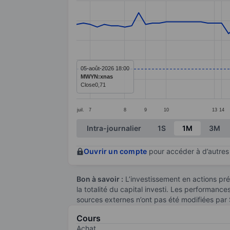
Line chart with 77 data points.
The chart has 1 X axis displaying categ
The chart has 1 Y axis displaying values
05-août-2026 18:00
MWYN:xnas
Close
0,71
juil.
7
8
9
10
13
14
End of interactive chart.
Intra-journalier
1S
1M
3M
Ouvrir un compte
pour accéder à d’autres 
Bon à savoir :
L’investissement en actions pré
la totalité du capital investi. Les performanc
sources externes n’ont pas été modifiées par
Cours
Achat