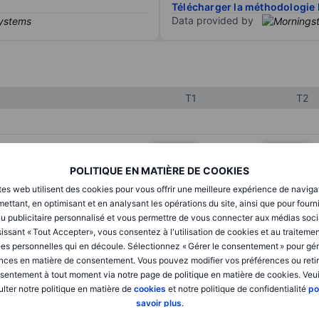
Télécharger la méthodologie 
Data provided by
T1
T2
XXXXXXX
XXXXXXX
POLITIQUE EN MATIÈRE DE COOKIES
XXXXXXX
XXXXXXX
tes web utilisent des cookies pour vous offrir une meilleure expérience de naviga
XXXXXXX
XXXXXXX
ettant, en optimisant et en analysant les opérations du site, ainsi que pour fourn
u publicitaire personnalisé et vous permettre de vous connecter aux médias soci
issant « Tout Accepter», vous consentez à l'utilisation de cookies et au traiteme
es personnelles qui en découle. Sélectionnez « Gérer le consentement » pour gér
XXXXXXX
XXXXXXX
nces en matière de consentement. Vous pouvez modifier vos préférences ou retir
sentement à tout moment via notre page de politique en matière de cookies. Veui
XXXXXXX
XXXXXXX
lter notre politique en matière de
cookies
et notre politique de confidentialité
po
savoir plus
.