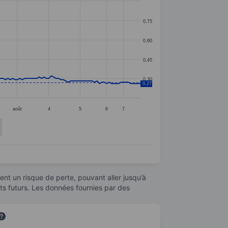
0,75
0,60
0,45
0,30
0,27
août
4
5
6
7
nt un risque de perte, pouvant aller jusqu’à
ats futurs. Les données fournies par des