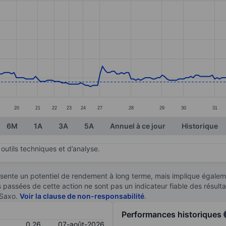
ories.
s. Data ranges from 0.23 to 0.75.
20
21
22
23
24
27
28
29
30
31
6M
1A
3A
5A
Annuel à ce jour
Historique
outils techniques et d’analyse.
sente un potentiel de rendement à long terme, mais implique égaleme
es passées de cette action ne sont pas un indicateur fiable des résult
 Saxo.
Voir la clause de non-responsabilité
.
Performances historiques
0,26
07-août-2026