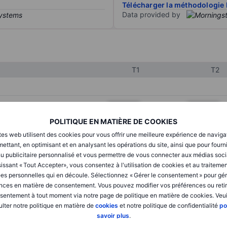
Télécharger la méthodologie 
Data provided by
T1
T2
XXXXXXX
XXXXXXX
POLITIQUE EN MATIÈRE DE COOKIES
XXXXXXX
XXXXXXX
tes web utilisent des cookies pour vous offrir une meilleure expérience de naviga
XXXXXXX
XXXXXXX
ettant, en optimisant et en analysant les opérations du site, ainsi que pour fourn
u publicitaire personnalisé et vous permettre de vous connecter aux médias soci
issant « Tout Accepter», vous consentez à l'utilisation de cookies et au traiteme
es personnelles qui en découle. Sélectionnez « Gérer le consentement » pour gér
XXXXXXX
XXXXXXX
nces en matière de consentement. Vous pouvez modifier vos préférences ou retir
sentement à tout moment via notre page de politique en matière de cookies. Veui
XXXXXXX
XXXXXXX
lter notre politique en matière de
cookies
et notre politique de confidentialité
po
savoir plus
.