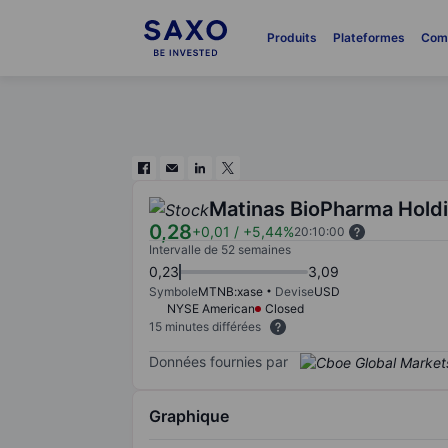
Produits
Plateformes
Com
Matinas BioPharma Holdi
0,28
+0,01
/
+5,44%
20:10:00
Intervalle de 52 semaines
0,23
3,09
Symbole
MTNB:xase
Devise
USD
NYSE American
Closed
15 minutes différées
Données fournies par
Graphique
Chart