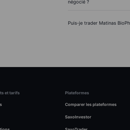
négocié ?
Puis-je trader Matinas BioP
s et tarifs
Plateformes
s
Comparer les plateformes
SaxoInvestor
tions
SaxoTrader