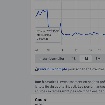
Line chart with 217 data points.
The chart has 1 X axis displaying categ
The chart has 1 Y axis displaying value
07-août-2026 19:30
MTNB:xase
Close
0,26
juil.
13
14
15
16
17
End of interactive chart.
Intra-journalier
1S
1M
3M
Ouvrir un compte
pour accéder à d’autres 
Bon à savoir :
L’investissement en actions pré
la totalité du capital investi. Les performanc
sources externes n’ont pas été modifiées par
Cours
Achat