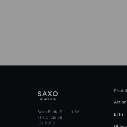
Produit
Action
Saxo Bank (Suisse) SA
ETFs
The Circle 38
CH-8058
Obliga