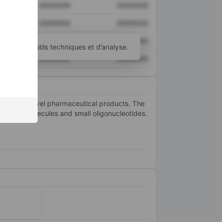
XXXXXXX
XXXXXXX
XXXXXXX
XXXXXXX
XXXXXXX
XXXXXXX
d’autres outils techniques et d’analyse.
XXXXXXX
XXXXXXX
eveloping novel pharmaceutical products. The
 of small molecules and small oligonucleotides.