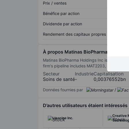
Prix / ventes
Bénéfice par action
Dividende par action
Rendement des capitaux propres
À propos Matinas BioPharma Holdings 
Matinas BioPharma Holdings Inc is a clinical
firm's pipeline includes MAT2203, MAT2501, and
Secteur
Industrie
Capitalisation
Soins de santé
-
0,00376552bn
Données fournies par
/
D’autres utilisateurs étaient intéressés
Creative 
Lipocine Inc.
Technolog