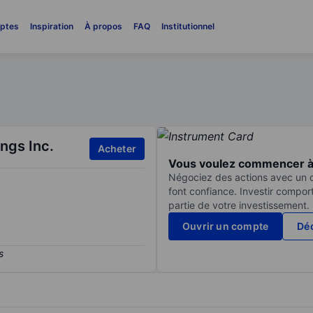
ptes
Inspiration
À propos
FAQ
Institutionnel
ngs Inc.
Acheter
Vous voulez commencer à 
Négociez des actions avec un co
font confiance. Investir compor
partie de votre investissement.
Ouvrir un compte
Déc