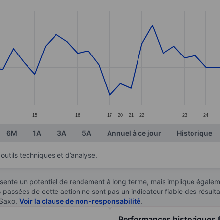
ories.
. Data ranges from 1.47 to 1.8.
15
16
17
20
21
22
23
24
6M
1A
3A
5A
Annuel à ce jour
Historique
outils techniques et d’analyse.
sente un potentiel de rendement à long terme, mais implique égaleme
es passées de cette action ne sont pas un indicateur fiable des résult
 Saxo.
Voir la clause de non-responsabilité
.
Performances historiques