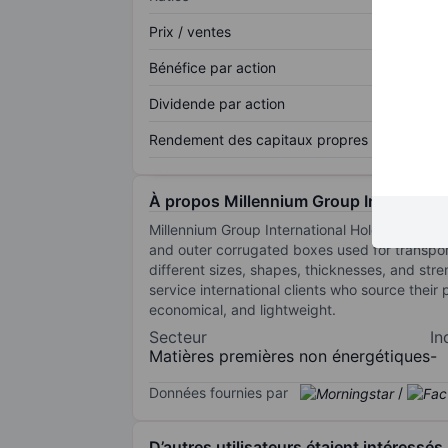
Prix / ventes
Bénéfice par action
Dividende par action
Rendement des capitaux propres
À propos Millennium Group Internation
Millennium Group International Holdings Ltd s
and outer corrugated boxes used for transpor
different sizes, shapes, thicknesses, and str
service international clients who source thei
economical, and lightweight.
Secteur
In
Matières premières non énergétiques
-
Données fournies par
/
D’autres utilisateurs étaient intéressés