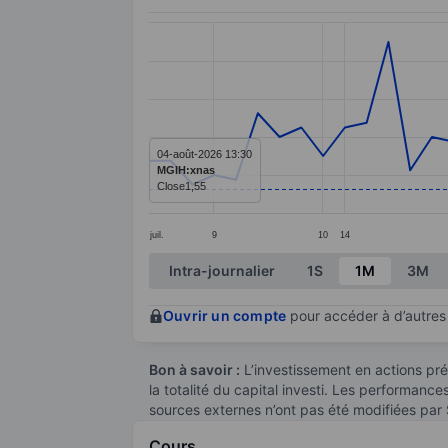
Chart
Line chart with 48 data points.
The chart has 1 X axis displaying categ
The chart has 1 Y axis displaying values
04-août-2026 13:30
MGIH:xnas
Close
1,55
juil.
9
10
14
End of interactive chart.
Intra-journalier
1S
1M
3M
Ouvrir un compte
pour accéder à d’autres 
Bon à savoir :
L’investissement en actions pré
la totalité du capital investi. Les performanc
sources externes n’ont pas été modifiées par
Cours