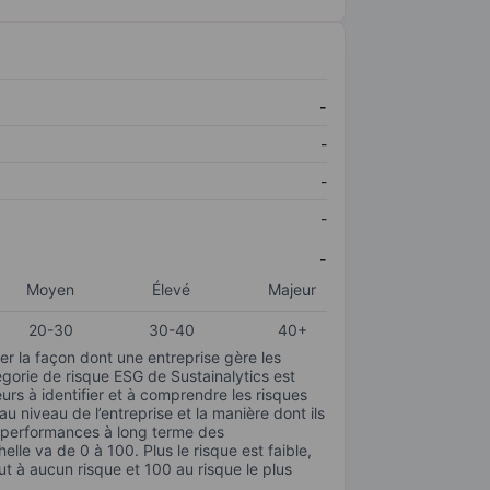
-
-
-
-
-
Moyen
Élevé
Majeur
20-30
30-40
40+
r la façon dont une entreprise gère les
gorie de risque ESG de Sustainalytics est
urs à identifier et à comprendre les risques
 niveau de l’entreprise et la manière dont ils
s performances à long terme des
elle va de 0 à 100. Plus le risque est faible,
ut à aucun risque et 100 au risque le plus