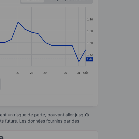
1,76
1,68
1,60
1,52
1,49
27
28
29
30
31
août
nt un risque de perte, pouvant aller jusqu’à
ats futurs. Les données fournies par des