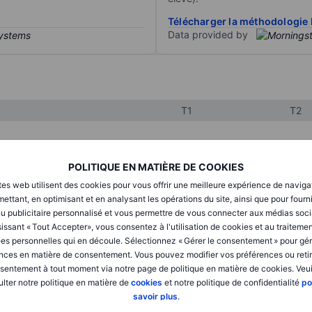
Télécharger la méthodologie 
Data provided by
T1
T2
XXXXXXX
XXXXXXX
POLITIQUE EN MATIÈRE DE COOKIES
XXXXXXX
XXXXXXX
tes web utilisent des cookies pour vous offrir une meilleure expérience de naviga
ettant, en optimisant et en analysant les opérations du site, ainsi que pour fourn
XXXXXXX
XXXXXXX
u publicitaire personnalisé et vous permettre de vous connecter aux médias soci
issant « Tout Accepter», vous consentez à l'utilisation de cookies et au traiteme
es personnelles qui en découle. Sélectionnez « Gérer le consentement » pour gér
nces en matière de consentement. Vous pouvez modifier vos préférences ou retir
XXXXXXX
XXXXXXX
sentement à tout moment via notre page de politique en matière de cookies. Veui
lter notre politique en matière de
cookies
et notre politique de confidentialité
po
XXXXXXX
XXXXXXX
savoir plus
.