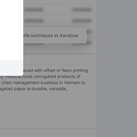
XXXXXXX
XXXXXXX
XXXXXXX
XXXXXXX
XXXXXXX
XXXXXXX
d’autres outils techniques et d’analyse.
XXXXXXX
XXXXXXX
boxes produced with offset or flexo printing
any manufactures corrugated products of
ply chain management business in Vietnam to
gated paper is durable, versatile,