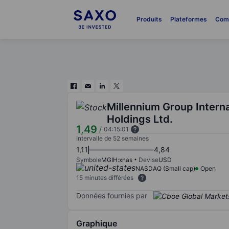
Produits
Plateformes
Com
Millennium Group Interna
Holdings Ltd.
1,49
/
04:15:01
Intervalle de 52 semaines
1,11
4,84
Symbole
MGIH:xnas
Devise
USD
NASDAQ (Small cap)
Open
15 minutes différées
Données fournies par
Graphique