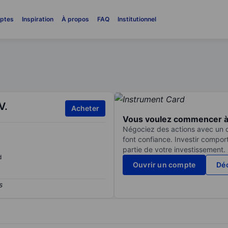
ptes
Inspiration
À propos
FAQ
Institutionnel
V.
Acheter
Vous voulez commencer à 
Négociez des actions avec un co
font confiance. Investir compor
partie de votre investissement.
d
Ouvrir un compte
Déc