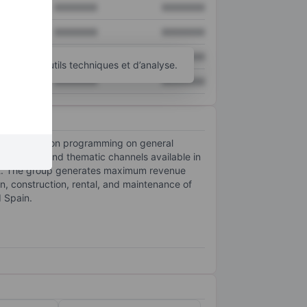
XXXXXXX
XXXXXXX
XXXXXXX
XXXXXXX
XXXXXXX
XXXXXXX
d’autres outils techniques et d’analyse.
XXXXXXX
XXXXXXX
-air television programming on general
igeneralist and thematic channels available in
ent. The group generates maximum revenue
on, construction, rental, and maintenance of
 Spain.