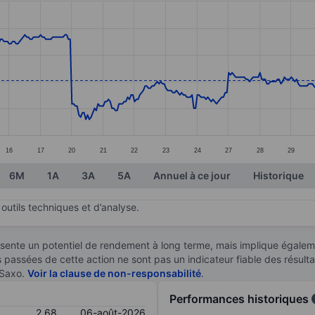
ories.
s. Data ranges from 2.47 to 2.91.
16
17
20
21
22
23
24
27
28
29
6M
1A
3A
5A
Annuel à ce jour
Historique
outils techniques et d’analyse.
sente un potentiel de rendement à long terme, mais implique égaleme
es passées de cette action ne sont pas un indicateur fiable des résult
 Saxo.
Voir la clause de non-responsabilité
.
Performances historiques
2,68
06-août-2026