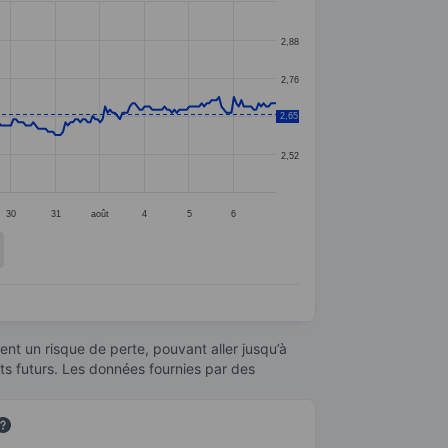
2,88
2,76
2,65
2,64
2,52
30
31
août
4
5
6
nt un risque de perte, pouvant aller jusqu’à
ats futurs. Les données fournies par des