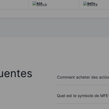
A2A
Aeffe
uentes
Comment acheter des actio
Quel est le symbole de MFE