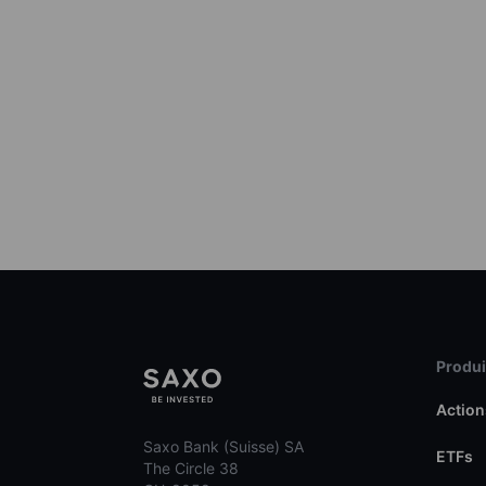
Produit
Action
Saxo Bank (Suisse) SA
ETFs
The Circle 38