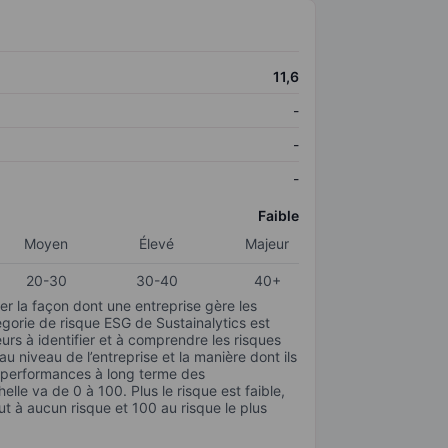
11,6
-
-
-
Faible
Moyen
Élevé
Majeur
20-30
30-40
40+
r la façon dont une entreprise gère les
gorie de risque ESG de Sustainalytics est
urs à identifier et à comprendre les risques
 niveau de l’entreprise et la manière dont ils
s performances à long terme des
elle va de 0 à 100. Plus le risque est faible,
ut à aucun risque et 100 au risque le plus