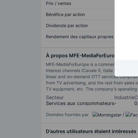
Prix / ventes
Bénéfice par action
Dividende par action
Rendement des capitaux propres
À propos MFE-MediaForEurope N.V.
MFE-MediaForEurope is a commercial TV operat
interest channels (Canale 5, Italia 1 and Rete
linear and on-demand OTT services comprisin
from TV advertising, and the rest from sales o
TV equipment, etc. The company's operating s
Secteur
Industrie
C
Services aux consommateurs
-
0
Données fournies par
/
D’autres utilisateurs étaient intéressés