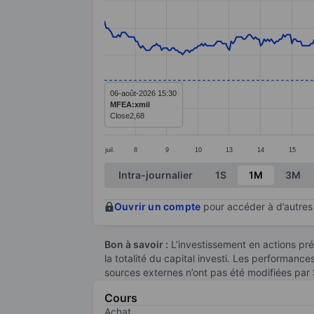
Line chart with 414 data points.
The chart has 1 X axis displaying categ
The chart has 1 Y axis displaying value
06-août-2026 15:30
MFEA:xmil
Close
2,68
juil.
8
9
10
13
14
15
End of interactive chart.
Intra-journalier
1S
1M
3M
Ouvrir un compte
pour accéder à d’autres 
Bon à savoir :
L’investissement en actions pré
la totalité du capital investi. Les performanc
sources externes n’ont pas été modifiées par
Cours
Achat