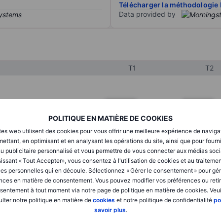
Télécharger la méthodologie 
Data provided by
T1
T2
XXXXXXX
XXXXXXX
POLITIQUE EN MATIÈRE DE COOKIES
XXXXXXX
XXXXXXX
tes web utilisent des cookies pour vous offrir une meilleure expérience de naviga
XXXXXXX
XXXXXXX
ettant, en optimisant et en analysant les opérations du site, ainsi que pour fourn
u publicitaire personnalisé et vous permettre de vous connecter aux médias soci
issant « Tout Accepter», vous consentez à l'utilisation de cookies et au traiteme
es personnelles qui en découle. Sélectionnez « Gérer le consentement » pour gér
XXXXXXX
XXXXXXX
nces en matière de consentement. Vous pouvez modifier vos préférences ou retir
sentement à tout moment via notre page de politique en matière de cookies. Veui
XXXXXXX
XXXXXXX
lter notre politique en matière de
cookies
et notre politique de confidentialité
po
savoir plus
.