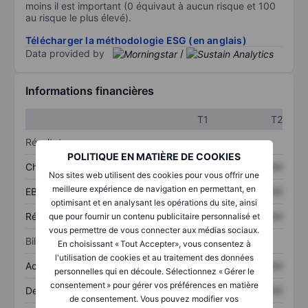
moins il est important (0 équivaut à aucun risque et 100
au risque le plus élevé).
Télécharger la méthodologie ESG (en anglais)
Data provided by
/
Informations financières
T1
T2
Résultats
POLITIQUE EN MATIÈRE DE COOKIES
Chiffre d’affaires
XXXXXXX
XXXXXXX
Nos sites web utilisent des cookies pour vous offrir une
meilleure expérience de navigation en permettant, en
EBITDA
XXXXXXX
XXXXXXX
optimisant et en analysant les opérations du site, ainsi
Résultat net
XXXXXXX
XXXXXXX
que pour fournir un contenu publicitaire personnalisé et
vous permettre de vous connecter aux médias sociaux.
Bilan
En choisissant « Tout Accepter», vous consentez à
l'utilisation de cookies et au traitement des données
Actifs totaux
XXXXXXX
XXXXXXX
personnelles qui en découle. Sélectionnez « Gérer le
consentement » pour gérer vos préférences en matière
Dette totale
XXXXXXX
XXXXXXX
de consentement. Vous pouvez modifier vos