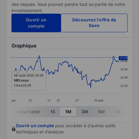
des risques. Vous pouvez perdre tout ou partie de votre
investissement.
Ouvrir un
Découvrez l'offre de
Saxo
compte
Graphique
Chart
17,26
16,80
Line chart with 299 data points.
15,60
The chart has 1 X axis displaying categories.
06-août-2026 19:30
14,40
MEI:xnys
The chart has 1 Y axis displaying values. Data ranges 
Close
16,49
13,20
juil.
13
17
21
27
31
août
End of interactive chart.
Intra-journalier
1S
1M
3M
6M
1A
3A
Ouvrir un compte
pour accéder à d’autres outils
techniques et d’analyse.