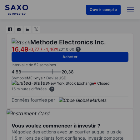
Ouvrir compte
Methode Electronics Inc.
16,49
-0,77
/
-4,46%
20:10:00
Acheter
Intervalle de 52 semaines
4,88
20,38
Symbole
MEI:xnys
Devise
USD
New York Stock Exchange
Closed
15 minutes différées
Données fournies par
Vous voulez commencer à investir ?
Négociez des actions avec un courtier auquel plus de
1.5 millions de clients font confiance. Investir comporte