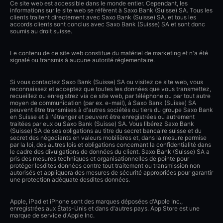
Ce site web est accessible dans le monde entier. Cependant, les
informations sur le site web se réfèrent à Saxo Bank (Suisse) SA. Tous les
clients traitent directement avec Saxo Bank (Suisse) SA. et tous les
accords clients sont conclus avec Saxo Bank (Suisse) SA et sont donc
soumis au droit suisse.
Le contenu de ce site web constitue du matériel de marketing et n'a été
signalé ou transmis à aucune autorité réglementaire.
Si vous contactez Saxo Bank (Suisse) SA ou visitez ce site web, vous
reconnaissez et acceptez que toutes les données que vous transmettez,
recueillez ou enregistrez via ce site web, par téléphone ou par tout autre
moyen de communication (par ex. e-mail), à Saxo Bank (Suisse) SA
peuvent être transmises à d'autres sociétés ou tiers du groupe Saxo Bank
en Suisse et à l'étranger et peuvent être enregistrées ou autrement
traitées par eux ou Saxo Bank (Suisse) SA. Vous libérez Saxo Bank
(Suisse) SA de ses obligations au titre du secret bancaire suisse et du
secret des négociants en valeurs mobilières et, dans la mesure permise
par la loi, des autres lois et obligations concernant la confidentialité dans
le cadre des divulgations de données du client. Saxo Bank (Suisse) SA a
pris des mesures techniques et organisationnelles de pointe pour
protéger lesdites données contre tout traitement ou transmission non
autorisés et appliquera des mesures de sécurité appropriées pour garantir
une protection adéquate desdites données.
Apple, iPad et iPhone sont des marques déposées d'Apple Inc.,
enregistrées aux États-Unis et dans d'autres pays. App Store est une
marque de service d'Apple Inc.