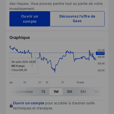
des risques. Vous pouvez perdre tout ou partie de votre
investissement.
Ouvrir un
Découvrez l'offre de
Saxo
compte
Graphique
Chart
111,00
109,61
Line chart with 293 data points.
108,00
The chart has 1 X axis displaying categories.
06-août-2026 18:30
105,00
MCY:xnys
The chart has 1 Y axis displaying values. Data ranges 
Close
106,35
102,00
juil.
13
17
21
27
31
août
End of interactive chart.
Intra-journalier
1S
1M
3M
6M
1A
3A
Ouvrir un compte
pour accéder à d’autres outils
techniques et d’analyse.