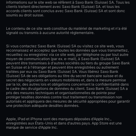
informations sur le site web se réfèrent à Saxo Bank (Suisse) SA. Tous les
clients traitent directement avec Saxo Bank (Suisse) SA. et tous les
accords clients sont conclus avec Saxo Bank (Suisse) SA et sont donc
soumis au droit suisse.
Le contenu de ce site web constitue du matériel de marketing et n'a été
signalé ou transmis à aucune autorité réglementaire.
Si vous contactez Saxo Bank (Suisse) SA ou visitez ce site web, vous
reconnaissez et acceptez que toutes les données que vous transmettez,
recueillez ou enregistrez via ce site web, par téléphone ou par tout autre
moyen de communication (par ex. e-mail), à Saxo Bank (Suisse) SA
peuvent être transmises à d'autres sociétés ou tiers du groupe Saxo Bank
en Suisse et à l'étranger et peuvent être enregistrées ou autrement
traitées par eux ou Saxo Bank (Suisse) SA. Vous libérez Saxo Bank
(Suisse) SA de ses obligations au titre du secret bancaire suisse et du
secret des négociants en valeurs mobilières et, dans la mesure permise
par la loi, des autres lois et obligations concernant la confidentialité dans
le cadre des divulgations de données du client. Saxo Bank (Suisse) SA a
pris des mesures techniques et organisationnelles de pointe pour
protéger lesdites données contre tout traitement ou transmission non
autorisés et appliquera des mesures de sécurité appropriées pour garantir
une protection adéquate desdites données.
Apple, iPad et iPhone sont des marques déposées d'Apple Inc.,
enregistrées aux États-Unis et dans d'autres pays. App Store est une
marque de service d'Apple Inc.