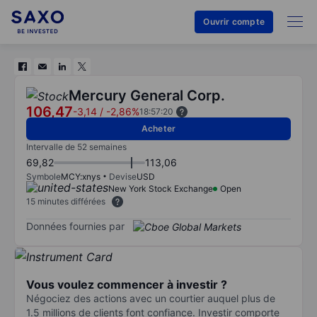
Ouvrir compte
Mercury General Corp.
106,47
-3,14
/
-2,86%
18:57:20
Acheter
Intervalle de 52 semaines
69,82
113,06
Symbole
MCY:xnys
Devise
USD
New York Stock Exchange
Open
15 minutes différées
Données fournies par
Vous voulez commencer à investir ?
Négociez des actions avec un courtier auquel plus de
1.5 millions de clients font confiance. Investir comporte