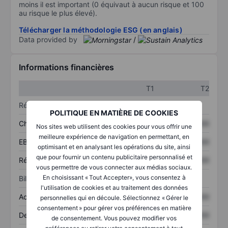
moins il est important (0 équivaut à aucun risque et 100
au risque le plus élevé).
Télécharger la méthodologie ESG (en anglais)
Data provided by
/
Informations financières
T1
T2
Résultats
POLITIQUE EN MATIÈRE DE COOKIES
Chiffre d’affaires
XXXXXXX
XXXXXXX
Nos sites web utilisent des cookies pour vous offrir une
meilleure expérience de navigation en permettant, en
EBITDA
XXXXXXX
XXXXXXX
optimisant et en analysant les opérations du site, ainsi
que pour fournir un contenu publicitaire personnalisé et
Résultat net
XXXXXXX
XXXXXXX
vous permettre de vous connecter aux médias sociaux.
En choisissant « Tout Accepter», vous consentez à
Bilan
l'utilisation de cookies et au traitement des données
Actifs totaux
XXXXXXX
XXXXXXX
personnelles qui en découle. Sélectionnez « Gérer le
consentement » pour gérer vos préférences en matière
Dette totale
XXXXXXX
XXXXXXX
de consentement. Vous pouvez modifier vos