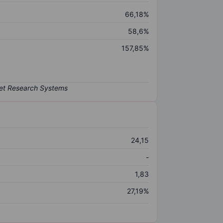
66,18%
58,6%
157,85%
24,15
-
1,83
27,19%