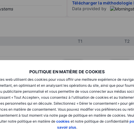
Télécharger la méthodologie 
Data provided by
T1
T2
XXXXXXX
XXXXXXX
POLITIQUE EN MATIÈRE DE COOKIES
XXXXXXX
XXXXXXX
tes web utilisent des cookies pour vous offrir une meilleure expérience de naviga
XXXXXXX
XXXXXXX
ettant, en optimisant et en analysant les opérations du site, ainsi que pour fourn
u publicitaire personnalisé et vous permettre de vous connecter aux médias soci
issant « Tout Accepter», vous consentez à l'utilisation de cookies et au traiteme
es personnelles qui en découle. Sélectionnez « Gérer le consentement » pour gér
XXXXXXX
XXXXXXX
nces en matière de consentement. Vous pouvez modifier vos préférences ou retir
sentement à tout moment via notre page de politique en matière de cookies. Veui
XXXXXXX
XXXXXXX
lter notre politique en matière de
cookies
et notre politique de confidentialité
po
savoir plus
.