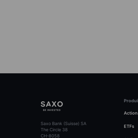
Produit
Action
Saxo Bank (Suisse) SA
ETFs
The Circle 38
CH-8058