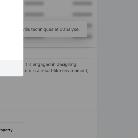
XXXXXXX
XXXXXXX
XXXXXXX
XXXXXXX
XXXXXXX
XXXXXXX
d’autres outils techniques et d’analyse.
XXXXXXX
XXXXXXX
a community. It is engaged in designing,
 and spa centers in a resort-like environment,
roperty