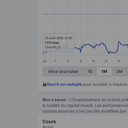
Line chart with 299 data points.
The chart has 1 X axis displaying categ
The chart has 1 Y axis displaying value
05-août-2026 19:30
LTH:xnys
Close
45,13
juil.
7
8
9
10
13
14
End of interactive chart.
Intra-journalier
1S
1M
3M
Ouvrir un compte
pour accéder à d’autres 
Bon à savoir :
L’investissement en actions pré
la totalité du capital investi. Les performanc
sources externes n’ont pas été modifiées par
Cours
Achat