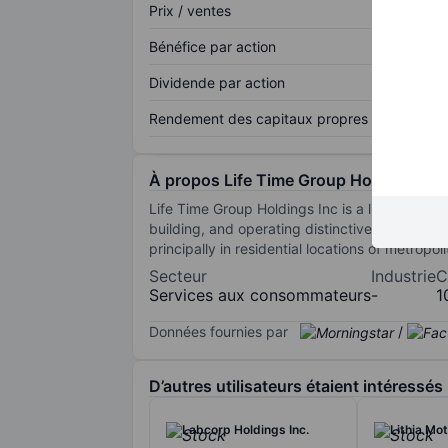
Prix / ventes
Bénéfice par action
Dividende par action
Rendement des capitaux propres
À propos Life Time Group Holdings Inc
Life Time Group Holdings Inc is a lifestyle an
building, and operating distinctive and large, 
principally in residential locations of metrop
Secteur
Industrie
C
Services aux consommateurs
-
1
Données fournies par
/
D’autres utilisateurs étaient intéressés
Labcorp Holdings Inc.
Lithia Mot