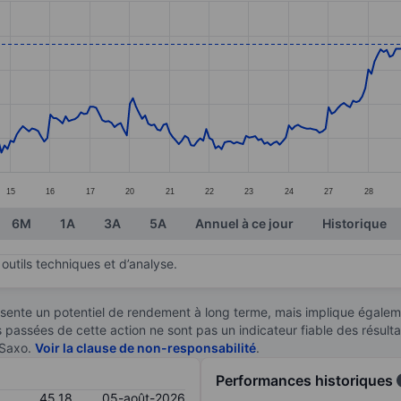
ories.
s. Data ranges from 40.93 to 46.78.
15
16
17
20
21
22
23
24
27
28
6M
1A
3A
5A
Annuel à ce jour
Historique
outils techniques et d’analyse.
sente un potentiel de rendement à long terme, mais implique égaleme
es passées de cette action ne sont pas un indicateur fiable des résult
 Saxo.
Voir la clause de non-responsabilité
.
Performances historiques
45,18
05-août-2026