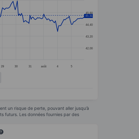
45,60
45,31
44,40
43,20
42,00
29
30
31
août
4
5
nt un risque de perte, pouvant aller jusqu’à
ats futurs. Les données fournies par des