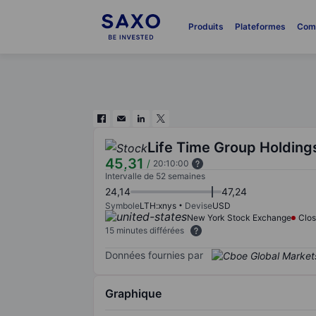
Produits
Plateformes
Com
Life Time Group Holdings
45,31
/
20:10:00
Intervalle de 52 semaines
24,14
47,24
Symbole
LTH:xnys
Devise
USD
New York Stock Exchange
Clo
15 minutes différées
Données fournies par
Graphique
Chart