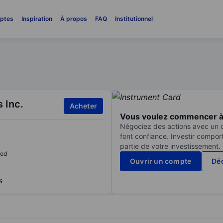
ptes
Inspiration
À propos
FAQ
Institutionnel
 Inc.
Acheter
Vous voulez commencer à 
Négociez des actions avec un co
font confiance. Investir compor
partie de votre investissement.
sed
Ouvrir un compte
Déc