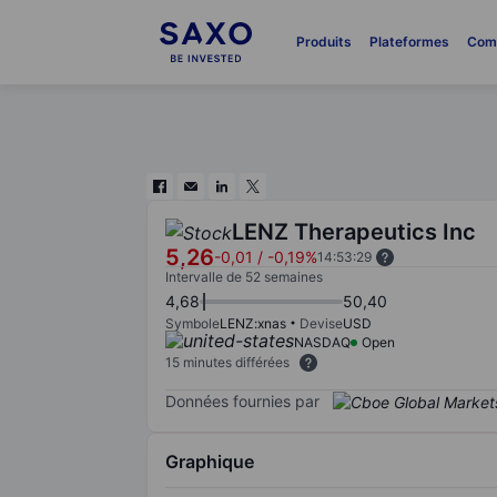
Produits
Plateformes
Com
LENZ Therapeutics Inc
5,26
-0,01
/
-0,19%
14:53:29
Intervalle de 52 semaines
4,68
50,40
Symbole
LENZ:xnas
Devise
USD
NASDAQ
Open
15 minutes différées
Données fournies par
Graphique
Chart