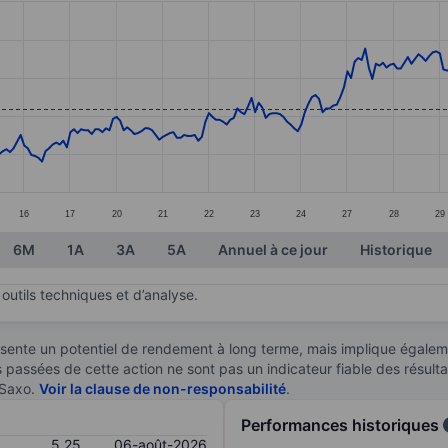
ories.
s. Data ranges from 4.72 to 6.18.
16
17
20
21
22
23
24
27
28
29
6M
1A
3A
5A
Annuel à ce jour
Historique
outils techniques et d’analyse.
sente un potentiel de rendement à long terme, mais implique égaleme
es passées de cette action ne sont pas un indicateur fiable des résult
 Saxo.
Voir la clause de non-responsabilité
.
Performances historiques
5,25
06-août-2026