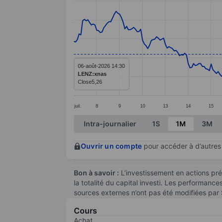
Line chart with 289 data points.
The chart has 1 X axis displaying categ
The chart has 1 Y axis displaying value
06-août-2026 14:30
LENZ:xnas
Close
5,26
juil.
8
9
10
13
14
15
End of interactive chart.
Intra-journalier
1S
1M
3M
Ouvrir un compte
pour accéder à d’autres 
Bon à savoir :
L’investissement en actions pré
la totalité du capital investi. Les performanc
sources externes n’ont pas été modifiées par
Cours
Achat