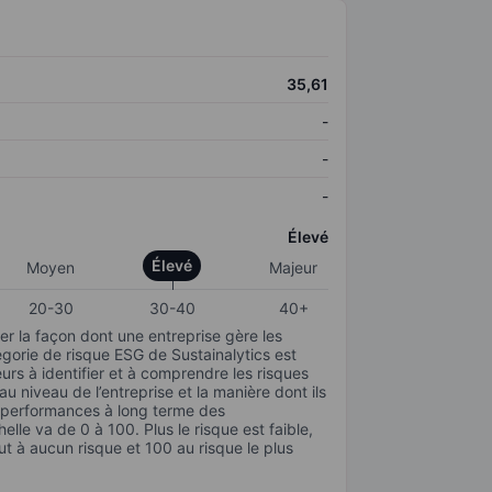
35,61
-
-
-
Élevé
Élevé
Moyen
Majeur
20-30
30-40
40+
r la façon dont une entreprise gère les
gorie de risque ESG de Sustainalytics est
urs à identifier et à comprendre les risques
 niveau de l’entreprise et la manière dont ils
s performances à long terme des
elle va de 0 à 100. Plus le risque est faible,
ut à aucun risque et 100 au risque le plus