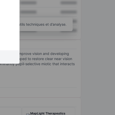
XXXXXXX
XXXXXXX
XXXXXXX
XXXXXXX
XXXXXXX
XXXXXXX
d’autres outils techniques et d’analyse.
XXXXXXX
XXXXXXX
erapies to improve vision and developing
drop developed to restore clear near vision
minantly pupil-selective miotic that interacts
MapLight Therapeutics