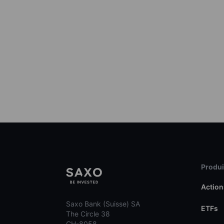
Produit
Action
Saxo Bank (Suisse) SA
ETFs
The Circle 38
CH-8058