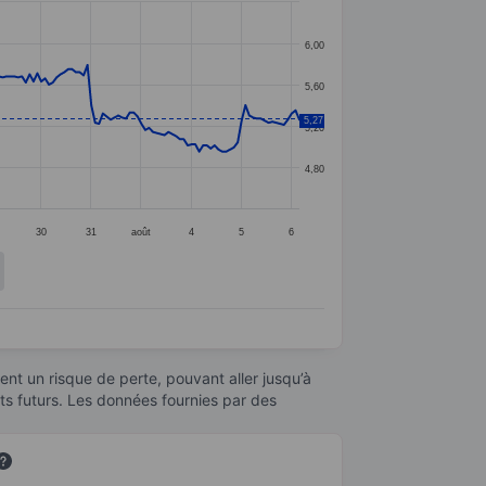
6,00
5,60
5,27
5,20
4,80
30
31
août
4
5
6
nt un risque de perte, pouvant aller jusqu’à
ats futurs. Les données fournies par des