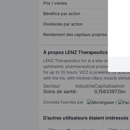
Prix / ventes
Bénéfice par action
Dividende par action
Rendement des capitaux propres
À propos LENZ Therapeutics Inc
LENZ Therapeutics Inc is a late-stage bioph
ophthalmic pharmaceutical products. Its produ
for up to 10 hours. VIZZ is powered by aceclid
with the iris, with minimal ciliary muscle stimul
Secteur
Industrie
Capitalisation
Soins de santé
-
0,15833972bn
Données fournies par
/
D’autres utilisateurs étaient intéressés