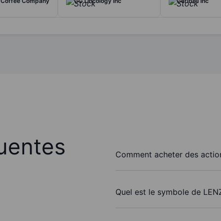
 Coffee Company
CG Oncology Inc
Ceribell Inc
uentes
Comment acheter des action
Quel est le symbole de LENZ