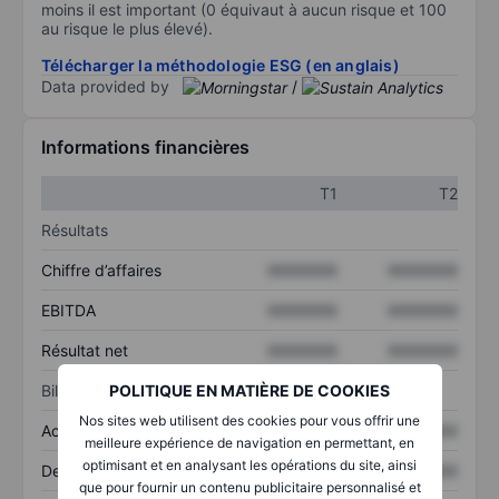
moins il est important (0 équivaut à aucun risque et 100
au risque le plus élevé).
Télécharger la méthodologie ESG (en anglais)
Data provided by
/
Informations financières
T1
T2
Résultats
Chiffre d’affaires
XXXXXXX
XXXXXXX
EBITDA
XXXXXXX
XXXXXXX
Résultat net
XXXXXXX
XXXXXXX
Bilan
POLITIQUE EN MATIÈRE DE COOKIES
Nos sites web utilisent des cookies pour vous offrir une
Actifs totaux
XXXXXXX
XXXXXXX
meilleure expérience de navigation en permettant, en
optimisant et en analysant les opérations du site, ainsi
Dette totale
XXXXXXX
XXXXXXX
que pour fournir un contenu publicitaire personnalisé et