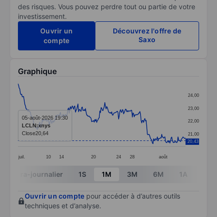
des risques. Vous pouvez perdre tout ou partie de votre
investissement.
Ouvrir un
Découvrez l'offre de
Saxo
compte
Graphique
Chart
24,00
Line chart with 269 data points.
23,00
The chart has 1 X axis displaying categories.
05-août-2026 19:30
22,00
LCLN:xnys
The chart has 1 Y axis displaying values. Data ranges 
Close
20,64
21,00
20,43
juil.
10
14
20
24
28
août
End of interactive chart.
Intra-journalier
1S
1M
3M
6M
1A
3A
Ouvrir un compte
pour accéder à d’autres outils
techniques et d’analyse.