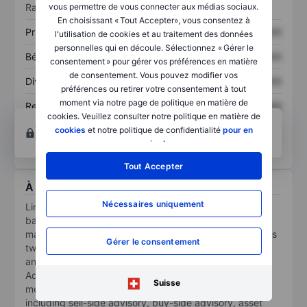
Ratios
vous permettre de vous connecter aux médias sociaux.
En choisissant « Tout Accepter», vous consentez à
Prix / ventes
XXXXXXX
XXXXXXX
l'utilisation de cookies et au traitement des données
personnelles qui en découle. Sélectionnez « Gérer le
Bénéfice par action
XXXXXXX
XXXXXXX
consentement » pour gérer vos préférences en matière
de consentement. Vous pouvez modifier vos
Dividende par action
XXXXXXX
XXXXXXX
préférences ou retirer votre consentement à tout
moment via notre page de politique en matière de
Rendement des
XXXXXXX
XXXXXXX
cookies. Veuillez consulter notre politique en matière de
capitaux propres
Ouvrir un compte
pour accéder à d’autres outils
cookies
et notre politique de confidentialité
pour en
techniques et d’analyse.
savoir plus
.
Tout Accepter
À propos Lincoln International Inc
Nécessaires uniquement
Lincoln International Inc is an independent investment
banking advisory company focused on private capital
markets. The company operates its business through its
Gérer le consentement
two operating segments: Investment Banking Advisory
and Valuations and Opinions. The Investment Banking
Advisory segment offers a range of services related to
Suisse
mergers and acquisitions, with key areas of focus
including sell-side advisory, buy-side advisory, asset