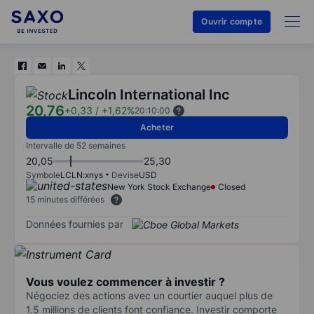
Ouvrir compte
Lincoln International Inc
20,76
+0,33
/
+1,62%
20:10:00
Acheter
Intervalle de 52 semaines
20,05
25,30
Symbole
LCLN:xnys
Devise
USD
New York Stock Exchange
Closed
15 minutes différées
Données fournies par
Vous voulez commencer à investir ?
Négociez des actions avec un courtier auquel plus de
1.5 millions de clients font confiance. Investir comporte