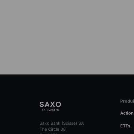
Produit
Action
Saxo Bank (Suisse) SA
ETFs
The Circle 38