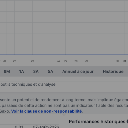
ories.
s. Data ranges from 0.01 to 0.02.
7
20
22
23
24
27
28
29
30
31
6M
1A
3A
5A
Annuel à ce jour
Historique
outils techniques et d’analyse.
sente un potentiel de rendement à long terme, mais implique égaleme
es passées de cette action ne sont pas un indicateur fiable des résult
 Saxo.
Voir la clause de non-responsabilité
.
Performances historiques
0,01
07-août-2026