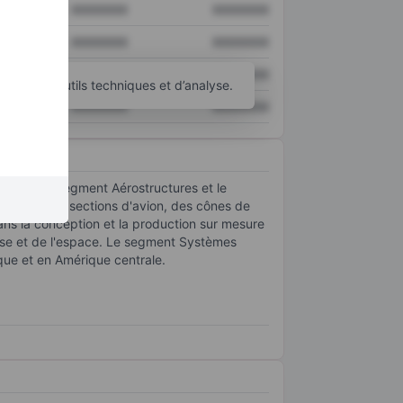
XXXXXXX
XXXXXXX
XXXXXXX
XXXXXXX
XXXXXXX
XXXXXXX
d’autres outils techniques et d’analyse.
XXXXXXX
XXXXXXX
s clés: le segment Aérostructures et le
els que des sections d'avion, des cônes de
ans la conception et la production sur mesure
ense et de l'espace. Le segment Systèmes
ique et en Amérique centrale.