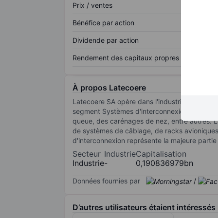
Prix / ventes
Bénéfice par action
Dividende par action
Rendement des capitaux propres
À propos Latecoere
Latecoere SA opère dans l'industrie aéronautiq
segment Systèmes d'interconnexion. Sa divisi
queue, des carénages de nez, entre autres. L
de systèmes de câblage, de racks avioniques 
d'interconnexion représente la majeure partie 
Secteur
Industrie
Capitalisation
Industrie
-
0,190836979bn
Données fournies par
/
D’autres utilisateurs étaient intéressés