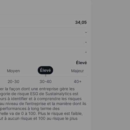
34,05
-
-
-
Élevé
Élevé
Moyen
Majeur
20-30
30-40
40+
r la façon dont une entreprise gère les
gorie de risque ESG de Sustainalytics est
urs à identifier et à comprendre les risques
 niveau de l’entreprise et la manière dont ils
s performances à long terme des
elle va de 0 à 100. Plus le risque est faible,
ut à aucun risque et 100 au risque le plus