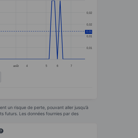
0,02
0,02
0,01
0,01
0,01
août
4
5
6
7
nt un risque de perte, pouvant aller jusqu’à
ats futurs. Les données fournies par des