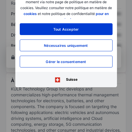
moment via notre page de politique en matière de
Ratios
cookies. Veuillez consulter notre politique en matière de
Prix / ventes
XXXXXXX
XXXXXXX
cookies
et notre politique de confidentialité
pour en
savoir plus
.
Bénéfice par action
XXXXXXX
XXXXXXX
Tout Accepter
Dividende par action
XXXXXXX
XXXXXXX
Rendement des
XXXXXXX
XXXXXXX
Nécessaires uniquement
capitaux propres
Ouvrir un compte
pour accéder à d’autres outils
techniques et d’analyse.
Gérer le consentement
Suisse
À propos KULR Technology Group Inc
KULR Technology Group Inc develops and
commercializes high-performance thermal management
technologies for electronics, batteries, and other
components. The company is focused on targeting the
following applications: electric vehicles and autonomous
driving systems, artificial intelligence and Cloud
computing, energy storage, 5G communication
technologies, and other consumer and industrial devices.