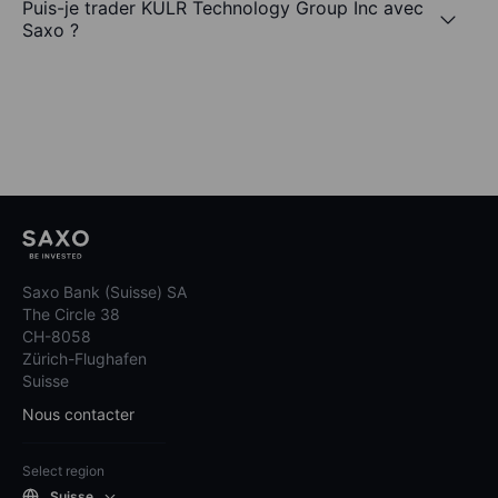
Puis-je trader KULR Technology Group Inc avec
Saxo ?
Saxo Bank (Suisse) SA
The Circle 38
CH-8058
Zürich-Flughafen
Suisse
Nous contacter
Select region
Suisse