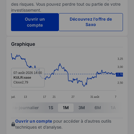
des risques. Vous pouvez perdre tout ou partie de votre
investissement.
Ouvrir un
Découvrez l'offre de
Saxo
compte
Graphique
Chart
3,25
Line chart with 287 data points.
3,00
The chart has 1 X axis displaying categories.
07-août-2026 14:00
2,76
2,75
KULR:xase
The chart has 1 Y axis displaying values. Data ranges 
Close
2,79
2,50
juil.
13
17
21
27
31
août
7
End of interactive chart.
Intra-journalier
1S
1M
3M
6M
1A
3A
Ouvrir un compte
pour accéder à d’autres outils
techniques et d’analyse.