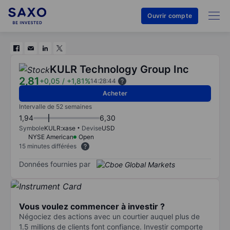
Ouvrir compte
KULR Technology Group Inc
2,81
+0,05
/
+1,81%
14:28:44
Acheter
Intervalle de 52 semaines
1,94
6,30
Symbole
KULR:xase
Devise
USD
NYSE American
Open
15 minutes différées
Données fournies par
Vous voulez commencer à investir ?
Négociez des actions avec un courtier auquel plus de
1.5 millions de clients font confiance. Investir comporte