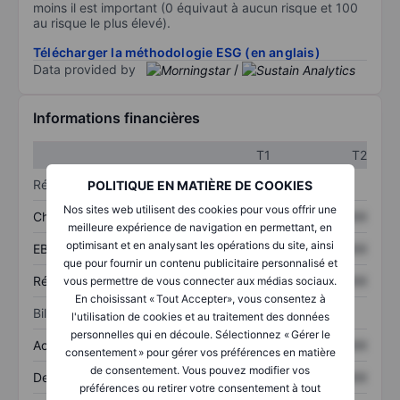
moins il est important (0 équivaut à aucun risque et 100
au risque le plus élevé).
Télécharger la méthodologie ESG (en anglais)
Data provided by
/
Informations financières
T1
T2
Résultats
POLITIQUE EN MATIÈRE DE COOKIES
Nos sites web utilisent des cookies pour vous offrir une
Chiffre d’affaires
XXXXXXX
XXXXXXX
meilleure expérience de navigation en permettant, en
optimisant et en analysant les opérations du site, ainsi
EBITDA
XXXXXXX
XXXXXXX
que pour fournir un contenu publicitaire personnalisé et
Résultat net
XXXXXXX
XXXXXXX
vous permettre de vous connecter aux médias sociaux.
En choisissant « Tout Accepter», vous consentez à
Bilan
l'utilisation de cookies et au traitement des données
personnelles qui en découle. Sélectionnez « Gérer le
Actifs totaux
XXXXXXX
XXXXXXX
consentement » pour gérer vos préférences en matière
de consentement. Vous pouvez modifier vos
Dette totale
XXXXXXX
XXXXXXX
préférences ou retirer votre consentement à tout