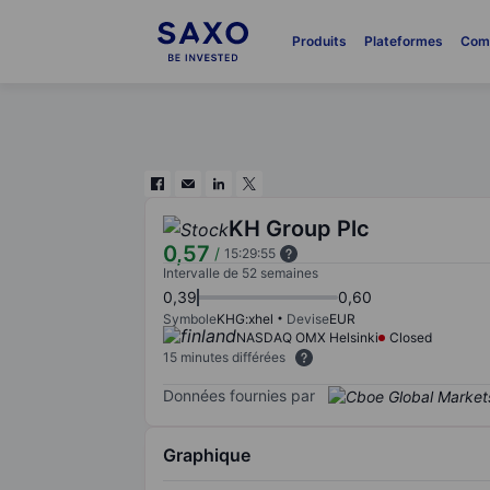
Produits
Plateformes
Com
KH Group Plc
0,57
/
15:29:55
Intervalle de 52 semaines
0,39
0,60
Symbole
KHG:xhel
Devise
EUR
NASDAQ OMX Helsinki
Closed
15 minutes différées
Données fournies par
Graphique
Chart