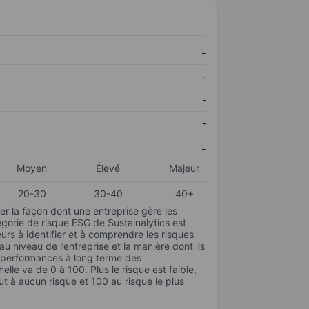
-
-
-
-
-
Moyen
Élevé
Majeur
20-30
30-40
40+
r la façon dont une entreprise gère les
gorie de risque ESG de Sustainalytics est
urs à identifier et à comprendre les risques
 niveau de l’entreprise et la manière dont ils
s performances à long terme des
elle va de 0 à 100. Plus le risque est faible,
ut à aucun risque et 100 au risque le plus