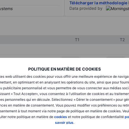
Télécharger la méthodologie 
Data provided by
T1
T2
XXXXXXX
XXXXXXX
POLITIQUE EN MATIÈRE DE COOKIES
XXXXXXX
XXXXXXX
tes web utilisent des cookies pour vous offrir une meilleure expérience de naviga
XXXXXXX
XXXXXXX
ettant, en optimisant et en analysant les opérations du site, ainsi que pour fourn
u publicitaire personnalisé et vous permettre de vous connecter aux médias soci
issant « Tout Accepter», vous consentez à l'utilisation de cookies et au traiteme
es personnelles qui en découle. Sélectionnez « Gérer le consentement » pour gér
XXXXXXX
XXXXXXX
nces en matière de consentement. Vous pouvez modifier vos préférences ou retir
sentement à tout moment via notre page de politique en matière de cookies. Veui
XXXXXXX
XXXXXXX
lter notre politique en matière de
cookies
et notre politique de confidentialité
po
savoir plus
.