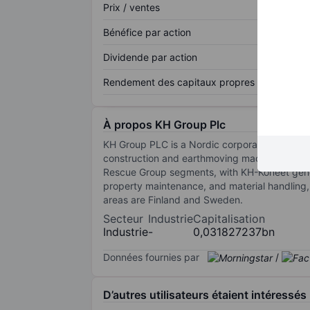
Prix / ventes
Bénéfice par action
Dividende par action
Rendement des capitaux propres
À propos KH Group Plc
KH Group PLC is a Nordic corporation supporti
construction and earthmoving machinery, an
Rescue Group segments, with KH-Koneet genera
property maintenance, and material handling,
areas are Finland and Sweden.
Secteur
Industrie
Capitalisation
Industrie
-
0,031827237bn
Données fournies par
/
D’autres utilisateurs étaient intéressés