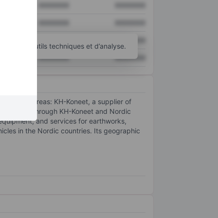
XXXXXXX
XXXXXXX
XXXXXXX
XXXXXXX
XXXXXXX
XXXXXXX
d’autres outils techniques et d’analyse.
XXXXXXX
XXXXXXX
o business areas: KH-Koneet, a supplier of
y operates through KH-Koneet and Nordic
equipment, and services for earthworks,
cles in the Nordic countries. Its geographic