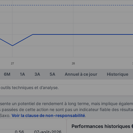
ories.
s. Data ranges from 0.52 to 0.56.
27
28
6M
1A
3A
5A
Annuel à ce jour
Historique
outils techniques et d’analyse.
sente un potentiel de rendement à long terme, mais implique égaleme
es passées de cette action ne sont pas un indicateur fiable des résult
 Saxo.
Voir la clause de non-responsabilité
.
Performances historiques
0,56
07-août-2026