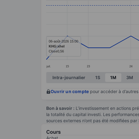
Line chart with 16 data points.
The chart has 1 X axis displaying categ
The chart has 1 Y axis displaying value
06-août-2026 15:00
KHG:xhel
Close
0,56
juil.
15
23
24
End of interactive chart.
Intra-journalier
1S
1M
3M
Ouvrir un compte
pour accéder à d’autres 
Bon à savoir :
L’investissement en actions pré
la totalité du capital investi. Les performanc
sources externes n’ont pas été modifiées par
Cours
Achat