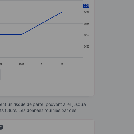
0,57
0,56
0,55
0,54
0,53
31
août
5
6
nt un risque de perte, pouvant aller jusqu’à
ats futurs. Les données fournies par des