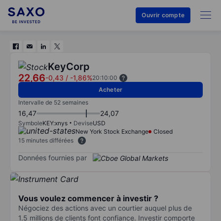
Ouvrir compte
KeyCorp
22,66
-0,43
/
-1,86%
20:10:00
Acheter
Intervalle de 52 semaines
16,47
24,07
Symbole
KEY:xnys
Devise
USD
New York Stock Exchange
Closed
15 minutes différées
Données fournies par
Vous voulez commencer à investir ?
Négociez des actions avec un courtier auquel plus de
1.5 millions de clients font confiance. Investir comporte