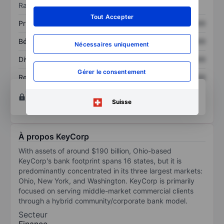
savoir plus
.
Ratios
Tout Accepter
Prix / ventes
XXXXXXX
XXXXXXX
Bénéfice par action
XXXXXXX
XXXXXXX
Nécessaires uniquement
Dividende par action
XXXXXXX
XXXXXXX
Gérer le consentement
Rendement des
XXXXXXX
XXXXXXX
capitaux propres
Ouvrir un compte
pour accéder à d’autres outils
techniques et d’analyse.
Suisse
À propos KeyCorp
With assets of around $190 billion, Ohio-based
KeyCorp's bank footprint spans 16 states, but it is
predominantly concentrated in its three largest markets:
Ohio, New York, and Washington. KeyCorp is primarily
focused on serving middle-market commercial clients
through a hybrid community/corporate bank model.
Secteur
Finance