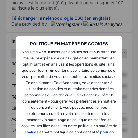
moins il est important (0 équivaut à aucun risque et 100
au risque le plus élevé).
Télécharger la méthodologie ESG (en anglais)
Data provided by
/
Informations financières
POLITIQUE EN MATIÈRE DE COOKIES
Nos sites web utilisent des cookies pour vous offrir une
T1
T2
meilleure expérience de navigation en permettant, en
Résultats
optimisant et en analysant les opérations du site, ainsi
que pour fournir un contenu publicitaire personnalisé et
Chiffre d’affaires
XXXXXXX
XXXXXXX
vous permettre de vous connecter aux médias sociaux.
En choisissant « Tout Accepter», vous consentez à
EBITDA
XXXXXXX
XXXXXXX
l'utilisation de cookies et au traitement des données
personnelles qui en découle. Sélectionnez « Gérer le
Résultat net
XXXXXXX
XXXXXXX
consentement » pour gérer vos préférences en matière
de consentement. Vous pouvez modifier vos
Bilan
préférences ou retirer votre consentement à tout
Actifs totaux
XXXXXXX
XXXXXXX
moment via notre page de politique en matière de
cookies. Veuillez consulter notre politique en matière de
Dette totale
XXXXXXX
XXXXXXX
cookies
et notre politique de confidentialité
pour en