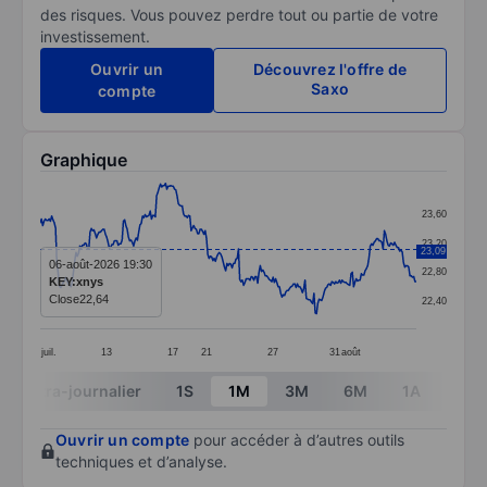
des risques. Vous pouvez perdre tout ou partie de votre
investissement.
Ouvrir un
Découvrez l'offre de
Saxo
compte
Graphique
Chart
23,60
Line chart with 295 data points.
23,20
23,09
The chart has 1 X axis displaying categories.
06-août-2026 19:30
22,80
KEY:xnys
The chart has 1 Y axis displaying values. Data ranges
Close
22,64
22,40
juil.
13
17
21
27
31
août
End of interactive chart.
Intra-journalier
1S
1M
3M
6M
1A
3A
Ouvrir un compte
pour accéder à d’autres outils
techniques et d’analyse.