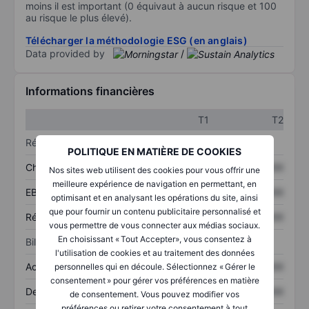
moins il est important (0 équivaut à aucun risque et 100
au risque le plus élevé).
Télécharger la méthodologie ESG (en anglais)
Data provided by
/
Informations financières
T1
T2
Résultats
POLITIQUE EN MATIÈRE DE COOKIES
Chiffre d’affaires
XXXXXXX
XXXXXXX
Nos sites web utilisent des cookies pour vous offrir une
meilleure expérience de navigation en permettant, en
EBITDA
XXXXXXX
XXXXXXX
optimisant et en analysant les opérations du site, ainsi
que pour fournir un contenu publicitaire personnalisé et
Résultat net
XXXXXXX
XXXXXXX
vous permettre de vous connecter aux médias sociaux.
En choisissant « Tout Accepter», vous consentez à
Bilan
l'utilisation de cookies et au traitement des données
Actifs totaux
XXXXXXX
XXXXXXX
personnelles qui en découle. Sélectionnez « Gérer le
consentement » pour gérer vos préférences en matière
Dette totale
XXXXXXX
XXXXXXX
de consentement. Vous pouvez modifier vos
préférences ou retirer votre consentement à tout