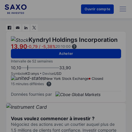
Ouvrir compte
Kyndryl Holdings Incorporation
13,90
-0,79
/
-5,38%
20:10:00
Acheter
Intervalle de 52 semaines
10,10
33,90
Symbole
KD:xnys
Devise
USD
New York Stock Exchange
Closed
15 minutes différées
Données fournies par
Vous voulez commencer à investir ?
Négociez des actions avec un courtier auquel plus de
1.5 millions de clients font confiance. Investir comporte