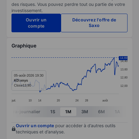
des risques. Vous pouvez perdre tout ou partie de votre
investissement.
Ouvrir un
Découvrez l'offre de
Saxo
compte
Graphique
Chart
14,69
14,40
Line chart with 299 data points.
13,60
The chart has 1 X axis displaying categories.
05-août-2026 19:30
12,80
KD:xnys
The chart has 1 Y axis displaying values. Data ranges 
Close
13,90
12,00
juil.
10
14
20
24
28
août
End of interactive chart.
Intra-journalier
1S
1M
3M
6M
1A
3A
Ouvrir un compte
pour accéder à d’autres outils
techniques et d’analyse.