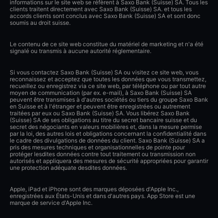
informations sur le site web se réfèrent à Saxo Bank (Suisse) SA. Tous les
clients traitent directement avec Saxo Bank (Suisse) SA. et tous les
accords clients sont conclus avec Saxo Bank (Suisse) SA et sont donc
soumis au droit suisse.
Le contenu de ce site web constitue du matériel de marketing et n'a été
signalé ou transmis à aucune autorité réglementaire.
Si vous contactez Saxo Bank (Suisse) SA ou visitez ce site web, vous
reconnaissez et acceptez que toutes les données que vous transmettez,
recueillez ou enregistrez via ce site web, par téléphone ou par tout autre
moyen de communication (par ex. e-mail), à Saxo Bank (Suisse) SA
peuvent être transmises à d'autres sociétés ou tiers du groupe Saxo Bank
en Suisse et à l'étranger et peuvent être enregistrées ou autrement
traitées par eux ou Saxo Bank (Suisse) SA. Vous libérez Saxo Bank
(Suisse) SA de ses obligations au titre du secret bancaire suisse et du
secret des négociants en valeurs mobilières et, dans la mesure permise
par la loi, des autres lois et obligations concernant la confidentialité dans
le cadre des divulgations de données du client. Saxo Bank (Suisse) SA a
pris des mesures techniques et organisationnelles de pointe pour
protéger lesdites données contre tout traitement ou transmission non
autorisés et appliquera des mesures de sécurité appropriées pour garantir
une protection adéquate desdites données.
Apple, iPad et iPhone sont des marques déposées d'Apple Inc.,
enregistrées aux États-Unis et dans d'autres pays. App Store est une
marque de service d'Apple Inc.