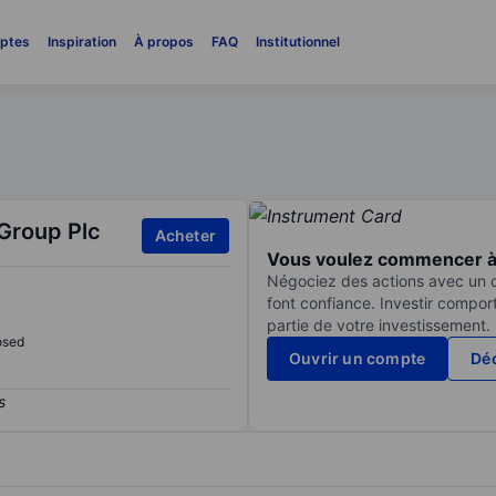
ptes
Inspiration
À propos
FAQ
Institutionnel
 Group Plc
Acheter
Vous voulez commencer à 
Négociez des actions avec un co
font confiance. Investir compor
partie de votre investissement.
osed
Ouvrir un compte
Déc