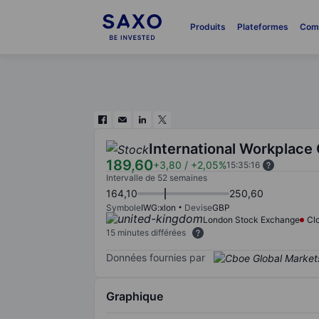
Produits
Plateformes
Com
International Workplace
189,60
+3,80
/
+2,05%
15:35:16
Intervalle de 52 semaines
164,10
250,60
Symbole
IWG:xlon
Devise
GBP
London Stock Exchange
Cl
15 minutes différées
Données fournies par
Graphique
Chart