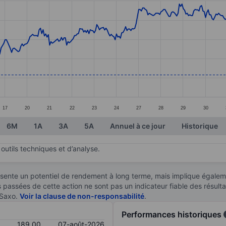
ories.
s. Data ranges from 182.5 to 204.2.
17
20
21
22
23
24
27
28
29
30
6M
1A
3A
5A
Annuel à ce jour
Historique
outils techniques et d’analyse.
sente un potentiel de rendement à long terme, mais implique égaleme
es passées de cette action ne sont pas un indicateur fiable des résult
 Saxo.
Voir la clause de non-responsabilité
.
Performances historiques
189,00
07-août-2026