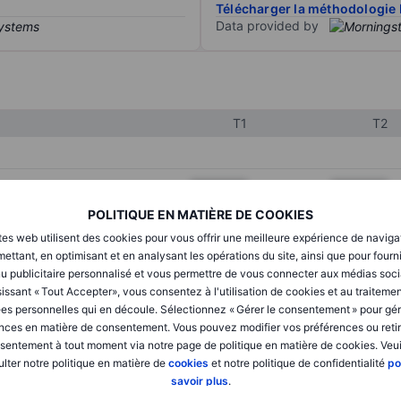
Télécharger la méthodologie 
Data provided by
T1
T2
XXXXXXX
XXXXXXX
POLITIQUE EN MATIÈRE DE COOKIES
XXXXXXX
XXXXXXX
tes web utilisent des cookies pour vous offrir une meilleure expérience de naviga
XXXXXXX
XXXXXXX
ettant, en optimisant et en analysant les opérations du site, ainsi que pour fourn
u publicitaire personnalisé et vous permettre de vous connecter aux médias soci
issant « Tout Accepter», vous consentez à l'utilisation de cookies et au traiteme
es personnelles qui en découle. Sélectionnez « Gérer le consentement » pour gér
XXXXXXX
XXXXXXX
nces en matière de consentement. Vous pouvez modifier vos préférences ou retir
sentement à tout moment via notre page de politique en matière de cookies. Veui
XXXXXXX
XXXXXXX
lter notre politique en matière de
cookies
et notre politique de confidentialité
po
savoir plus
.