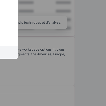
XXXXXXX
XXXXXXX
XXXXXXX
XXXXXXX
XXXXXXX
XXXXXXX
d’autres outils techniques et d’analyse.
XXXXXXX
XXXXXXX
ffers flexible workspace options. It owns
graphical segments: the Americas; Europe,