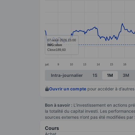
Line chart with 391 data points.
The chart has 1 X axis displaying categ
The chart has 1 Y axis displaying value
07-août-2026 15:00
IWG:xlon
Close
189,60
juil.
9
10
13
14
15
16
End of interactive chart.
Intra-journalier
1S
1M
3M
Ouvrir un compte
pour accéder à d’autres 
Bon à savoir :
L’investissement en actions pré
la totalité du capital investi. Les performanc
sources externes n’ont pas été modifiées par
Cours
Achat