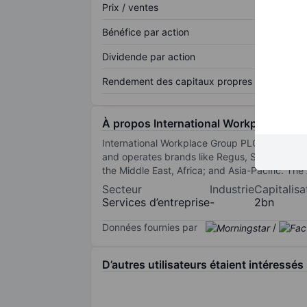
Prix / ventes
Bénéfice par action
Dividende par action
Rendement des capitaux propres
À propos International Workplace Grou
International Workplace Group PLC owns a net
and operates brands like Regus, Spaces, Sig
the Middle East, Africa; and Asia-Pacific. Th
Secteur
Industrie
Capitalisa
Services d’entreprise
-
2bn
Données fournies par
/
D’autres utilisateurs étaient intéressés