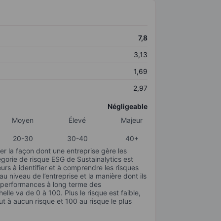
7,8
3,13
1,69
2,97
Négligeable
Moyen
Élevé
Majeur
20-30
30-40
40+
r la façon dont une entreprise gère les
gorie de risque ESG de Sustainalytics est
urs à identifier et à comprendre les risques
 niveau de l’entreprise et la manière dont ils
s performances à long terme des
elle va de 0 à 100. Plus le risque est faible,
ut à aucun risque et 100 au risque le plus