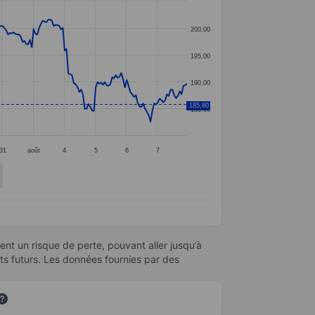
200,00
195,00
190,00
185,80
185,00
31
août
4
5
6
7
nt un risque de perte, pouvant aller jusqu’à
ats futurs. Les données fournies par des