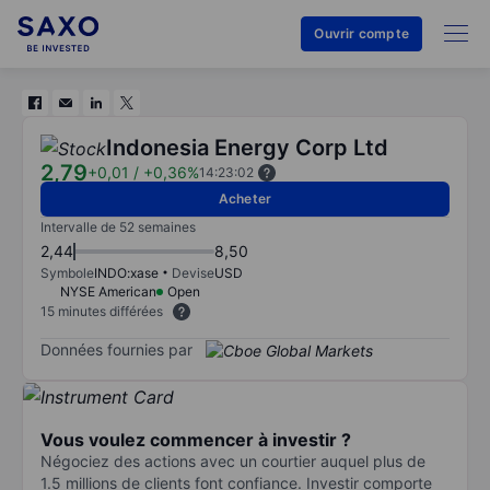
Ouvrir compte
Indonesia Energy Corp Ltd
2,79
+0,01
/
+0,36%
14:23:02
Acheter
Intervalle de 52 semaines
2,44
8,50
Symbole
INDO:xase
Devise
USD
NYSE American
Open
15 minutes différées
Données fournies par
Vous voulez commencer à investir ?
Négociez des actions avec un courtier auquel plus de
1.5 millions de clients font confiance. Investir comporte