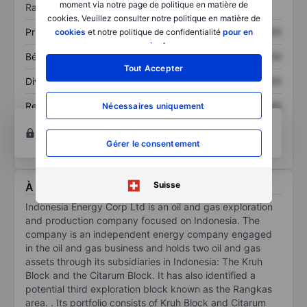
moment via notre page de politique en matière de
Ratios
cookies. Veuillez consulter notre politique en matière de
Prix / ventes
XXXXXXX
XXXXXXX
cookies
et notre politique de confidentialité
pour en
savoir plus
.
Bénéfice par action
XXXXXXX
XXXXXXX
Tout Accepter
Dividende par action
XXXXXXX
XXXXXXX
Rendement des
XXXXXXX
XXXXXXX
Nécessaires uniquement
capitaux propres
Ouvrir un compte
pour accéder à d’autres outils
techniques et d’analyse.
Gérer le consentement
Suisse
À propos Indonesia Energy Corp Ltd
Indonesia Energy Corp Ltd is an oil and gas exploration
and production company focused on Indonesia. The
company is an independent energy company engaged
in the oil and gas business and holds two oil and gas
assets through its subsidiaries in Indonesia: The Kruh
Block and the Citarum Block. It has also identified a
potential third exploration block known as the Rangkas
area. . Its portfolio consists of Kruh Block and Citarum