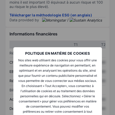
moins il est important (0 équivaut à aucun risque et 100
au risque le plus élevé).
Télécharger la méthodologie ESG (en anglais)
Data provided by
/
Informations financières
T1
T2
Résultats
POLITIQUE EN MATIÈRE DE COOKIES
Nos sites web utilisent des cookies pour vous offrir une
Chiffre d’affaires
XXXXXXX
XXXXXXX
meilleure expérience de navigation en permettant, en
optimisant et en analysant les opérations du site, ainsi
EBITDA
XXXXXXX
XXXXXXX
que pour fournir un contenu publicitaire personnalisé et
Résultat net
XXXXXXX
XXXXXXX
vous permettre de vous connecter aux médias sociaux.
En choisissant « Tout Accepter», vous consentez à
Bilan
l'utilisation de cookies et au traitement des données
personnelles qui en découle. Sélectionnez « Gérer le
Actifs totaux
XXXXXXX
XXXXXXX
consentement » pour gérer vos préférences en matière
de consentement. Vous pouvez modifier vos
Dette totale
XXXXXXX
XXXXXXX
préférences ou retirer votre consentement à tout