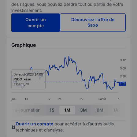
des risques. Vous pouvez perdre tout ou partie de votre
investissement.
Ouvrir un
Découvrez l'offre de
Saxo
compte
Graphique
Chart
3,12
Line chart with 229 data points.
3,00
The chart has 1 X axis displaying categories.
07-août-2026 14:00
2,88
INDO:xase
The chart has 1 Y axis displaying values. Data ranges 
2,78
Close
2,79
2,76
juil.
13
17
21
27
31
août
7
End of interactive chart.
Intra-journalier
1S
1M
3M
6M
1A
3A
Ouvrir un compte
pour accéder à d’autres outils
techniques et d’analyse.