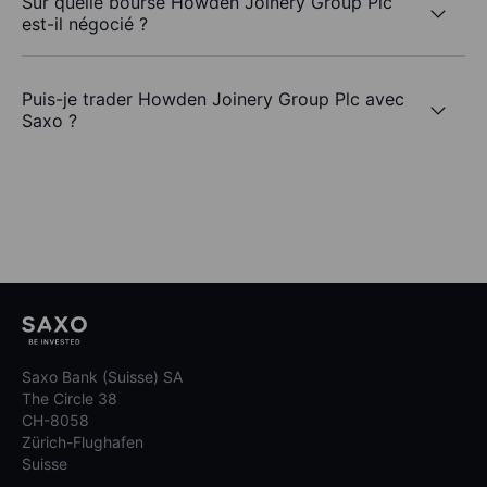
Sur quelle bourse Howden Joinery Group Plc
est-il négocié ?
Puis-je trader Howden Joinery Group Plc avec
Saxo ?
Saxo Bank (Suisse) SA
The Circle 38
CH-8058
Zürich-Flughafen
Suisse