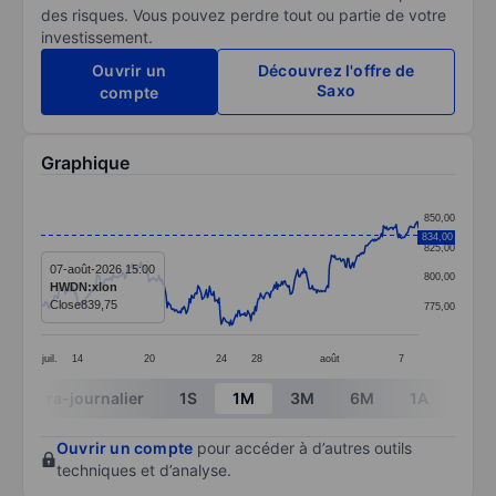
des risques. Vous pouvez perdre tout ou partie de votre
investissement.
Ouvrir un
Découvrez l'offre de
Saxo
compte
Graphique
Chart
850,00
Line chart with 357 data points.
834,00
825,00
The chart has 1 X axis displaying categories.
07-août-2026 15:00
800,00
HWDN:xlon
The chart has 1 Y axis displaying values. Data ranges
Close
839,75
775,00
juil.
14
20
24
28
août
7
End of interactive chart.
Intra-journalier
1S
1M
3M
6M
1A
3A
Ouvrir un compte
pour accéder à d’autres outils
techniques et d’analyse.