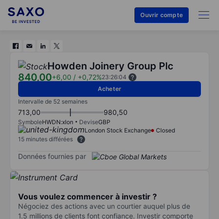
Ouvrir compte
Howden Joinery Group Plc
840,00
+6,00
/
+0,72%
23:26:04
Acheter
Intervalle de 52 semaines
713,00
980,50
Symbole
HWDN:xlon
Devise
GBP
London Stock Exchange
Closed
15 minutes différées
Données fournies par
Vous voulez commencer à investir ?
Négociez des actions avec un courtier auquel plus de
1.5 millions de clients font confiance. Investir comporte