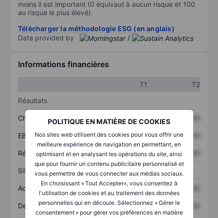
moins il est important (0 équivaut à aucun risque et 100
au risque le plus élevé).
Télécharger la méthodologie ESG (en anglais)
Data provided by
/
Informations financières
T1
T2
Résultats
Chiffre d’affaires
XXXXXXX
XXXXXXX
POLITIQUE EN MATIÈRE DE COOKIES
Nos sites web utilisent des cookies pour vous offrir une
EBITDA
XXXXXXX
XXXXXXX
meilleure expérience de navigation en permettant, en
Résultat net
XXXXXXX
XXXXXXX
optimisant et en analysant les opérations du site, ainsi
que pour fournir un contenu publicitaire personnalisé et
Bilan
vous permettre de vous connecter aux médias sociaux.
En choisissant « Tout Accepter», vous consentez à
Actifs totaux
XXXXXXX
XXXXXXX
l'utilisation de cookies et au traitement des données
personnelles qui en découle. Sélectionnez « Gérer le
Dette totale
XXXXXXX
XXXXXXX
consentement » pour gérer vos préférences en matière