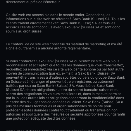
directement auprès de l'émetteur.
Ce site web est accessible dans le monde entier. Cependant, les
informations sur le site web se réfèrent à Saxo Bank (Suisse) SA. Tous les
clients traitent directement avec Saxo Bank (Suisse) SA. et tous les
accords clients sont conclus avec Saxo Bank (Suisse) SA et sont donc
soumis au droit suisse.
Le contenu de ce site web constitue du matériel de marketing et n'a été
signalé ou transmis à aucune autorité réglementaire.
Si vous contactez Saxo Bank (Suisse) SA ou visitez ce site web, vous
reconnaissez et acceptez que toutes les données que vous transmettez,
recueillez ou enregistrez via ce site web, par téléphone ou par tout autre
moyen de communication (par ex. e-mail), à Saxo Bank (Suisse) SA
peuvent être transmises à d'autres sociétés ou tiers du groupe Saxo Bank
en Suisse et à l'étranger et peuvent être enregistrées ou autrement
traitées par eux ou Saxo Bank (Suisse) SA. Vous libérez Saxo Bank
(Suisse) SA de ses obligations au titre du secret bancaire suisse et du
secret des négociants en valeurs mobilières et, dans la mesure permise
par la loi, des autres lois et obligations concernant la confidentialité dans
le cadre des divulgations de données du client. Saxo Bank (Suisse) SA a
pris des mesures techniques et organisationnelles de pointe pour
protéger lesdites données contre tout traitement ou transmission non
autorisés et appliquera des mesures de sécurité appropriées pour garantir
une protection adéquate desdites données.