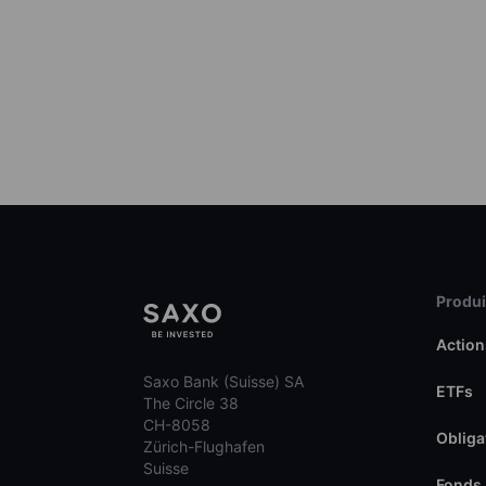
Produit
Action
Saxo Bank (Suisse) SA
ETFs
The Circle 38
CH-8058
Obliga
Zürich-Flughafen
Suisse
Fonds