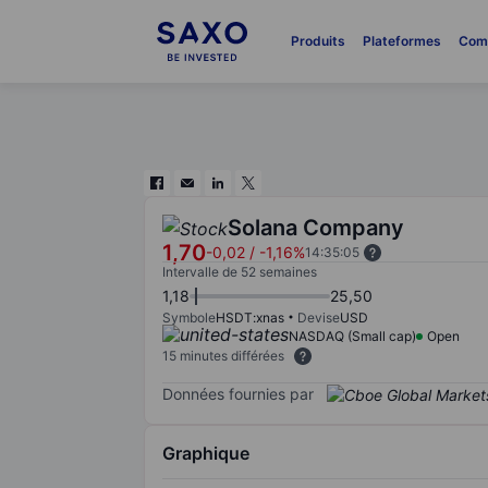
Produits
Plateformes
Com
Solana Company
1,70
-0,02
/
-1,16%
14:35:05
Intervalle de 52 semaines
1,18
25,50
Symbole
HSDT:xnas
Devise
USD
NASDAQ (Small cap)
Open
15 minutes différées
Données fournies par
Graphique
Chart