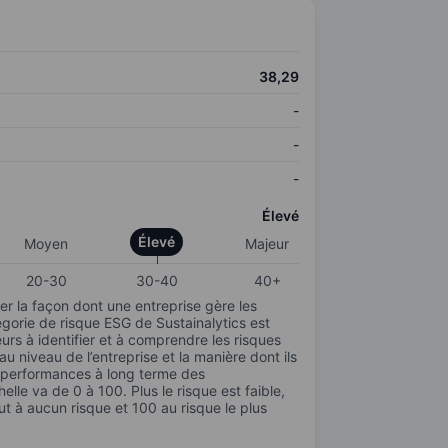
38,29
-
-
-
Élevé
Élevé
Moyen
Majeur
20-30
30-40
40+
r la façon dont une entreprise gère les
gorie de risque ESG de Sustainalytics est
urs à identifier et à comprendre les risques
 niveau de l’entreprise et la manière dont ils
s performances à long terme des
elle va de 0 à 100. Plus le risque est faible,
ut à aucun risque et 100 au risque le plus