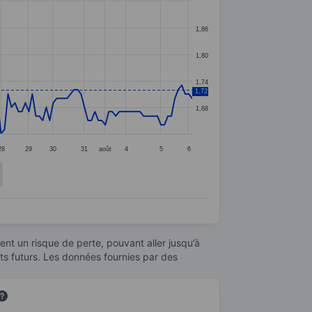
1,86
1,80
1,74
1,72
1,68
28
29
30
31
août
4
5
6
nt un risque de perte, pouvant aller jusqu’à
ats futurs. Les données fournies par des