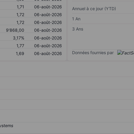
1,71
06-août-2026
Annuel à ce jour (YTD)
1,72
06-août-2026
1 An
1,72
06-août-2026
3 Ans
9'868,00
06-août-2026
3,17%
06-août-2026
1,77
06-août-2026
Données fournies par
1,69
06-août-2026