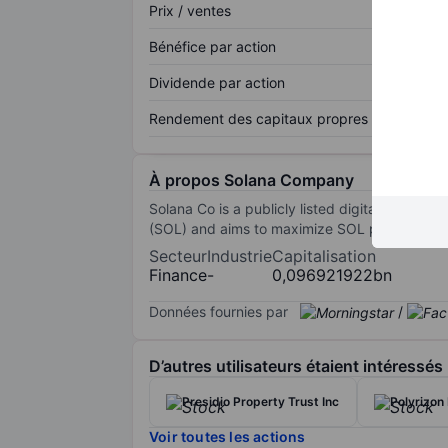
Prix / ventes
Bénéfice par action
Dividende par action
Rendement des capitaux propres
À propos Solana Company
Solana Co is a publicly listed digital asset 
(SOL) and aims to maximize SOL per share by s
Secteur
Industrie
Capitalisation
Finance
-
0,096921922bn
Données fournies par
/
D’autres utilisateurs étaient intéressés
Presidio Property Trust Inc
Polyrizon
Voir toutes les actions