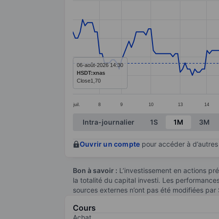
Line chart with 206 data points.
The chart has 1 X axis displaying categ
The chart has 1 Y axis displaying values
06-août-2026 14:30
HSDT:xnas
Close
1,70
juil.
8
9
10
13
14
End of interactive chart.
Intra-journalier
1S
1M
3M
Ouvrir un compte
pour accéder à d’autres 
Bon à savoir :
L’investissement en actions pré
la totalité du capital investi. Les performanc
sources externes n’ont pas été modifiées par
Cours
Achat