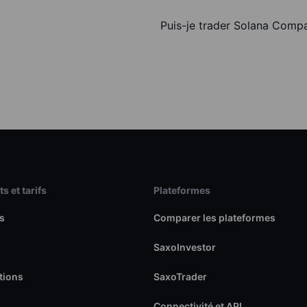
Puis-je trader Solana Comp
s et tarifs
Plateformes
s
Comparer les plateformes
SaxoInvestor
tions
SaxoTrader
Connectivité et API