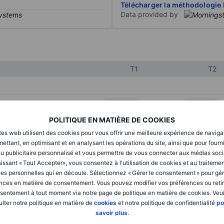
Télécharger la méthodologie 
Data provided by
T1
T2
XXXXXXX
XXXXXXX
POLITIQUE EN MATIÈRE DE COOKIES
XXXXXXX
XXXXXXX
tes web utilisent des cookies pour vous offrir une meilleure expérience de naviga
XXXXXXX
XXXXXXX
ettant, en optimisant et en analysant les opérations du site, ainsi que pour fourn
u publicitaire personnalisé et vous permettre de vous connecter aux médias soci
issant « Tout Accepter», vous consentez à l'utilisation de cookies et au traiteme
es personnelles qui en découle. Sélectionnez « Gérer le consentement » pour gér
XXXXXXX
XXXXXXX
nces en matière de consentement. Vous pouvez modifier vos préférences ou retir
sentement à tout moment via notre page de politique en matière de cookies. Veui
XXXXXXX
XXXXXXX
lter notre politique en matière de
cookies
et notre politique de confidentialité
po
savoir plus
.