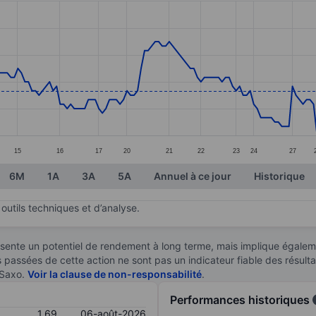
ories.
. Data ranges from 1.62 to 1.86.
15
16
17
20
21
22
23
24
27
6M
1A
3A
5A
Annuel à ce jour
Historique
outils techniques et d’analyse.
sente un potentiel de rendement à long terme, mais implique égaleme
es passées de cette action ne sont pas un indicateur fiable des résult
 Saxo.
Voir la clause de non-responsabilité
.
Performances historiques
1,69
06-août-2026