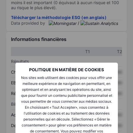
moins il est important (0 équivaut à aucun risque et 100
au risque le plus élevé).
Télécharger la méthodologie ESG (en anglais)
Data provided by
/
Informations financières
T1
T2
Résultats
POLITIQUE EN MATIÈRE DE COOKIES
Chiffre d’affaires
XXXXXXX
XXXXXXX
Nos sites web utilisent des cookies pour vous offrir une
EBITDA
XXXXXXX
XXXXXXX
meilleure expérience de navigation en permettant, en
optimisant et en analysant les opérations du site, ainsi
Résultat net
XXXXXXX
XXXXXXX
que pour fournir un contenu publicitaire personnalisé et
vous permettre de vous connecter aux médias sociaux.
Bilan
En choisissant « Tout Accepter», vous consentez à
l'utilisation de cookies et au traitement des données
Actifs totaux
XXXXXXX
XXXXXXX
personnelles qui en découle. Sélectionnez « Gérer le
Dette totale
XXXXXXX
XXXXXXX
consentement » pour gérer vos préférences en matière
de consentement. Vous pouvez modifier vos