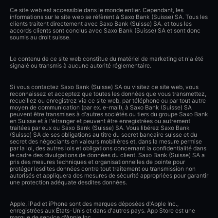
Ce site web est accessible dans le monde entier. Cependant, les
informations sur le site web se réfèrent à Saxo Bank (Suisse) SA. Tous les
clients traitent directement avec Saxo Bank (Suisse) SA. et tous les
accords clients sont conclus avec Saxo Bank (Suisse) SA et sont donc
soumis au droit suisse.
Le contenu de ce site web constitue du matériel de marketing et n'a été
signalé ou transmis à aucune autorité réglementaire.
Si vous contactez Saxo Bank (Suisse) SA ou visitez ce site web, vous
reconnaissez et acceptez que toutes les données que vous transmettez,
recueillez ou enregistrez via ce site web, par téléphone ou par tout autre
moyen de communication (par ex. e-mail), à Saxo Bank (Suisse) SA
peuvent être transmises à d'autres sociétés ou tiers du groupe Saxo Bank
en Suisse et à l'étranger et peuvent être enregistrées ou autrement
traitées par eux ou Saxo Bank (Suisse) SA. Vous libérez Saxo Bank
(Suisse) SA de ses obligations au titre du secret bancaire suisse et du
secret des négociants en valeurs mobilières et, dans la mesure permise
par la loi, des autres lois et obligations concernant la confidentialité dans
le cadre des divulgations de données du client. Saxo Bank (Suisse) SA a
pris des mesures techniques et organisationnelles de pointe pour
protéger lesdites données contre tout traitement ou transmission non
autorisés et appliquera des mesures de sécurité appropriées pour garantir
une protection adéquate desdites données.
Apple, iPad et iPhone sont des marques déposées d'Apple Inc.,
enregistrées aux États-Unis et dans d'autres pays. App Store est une
marque de service d'Apple Inc.