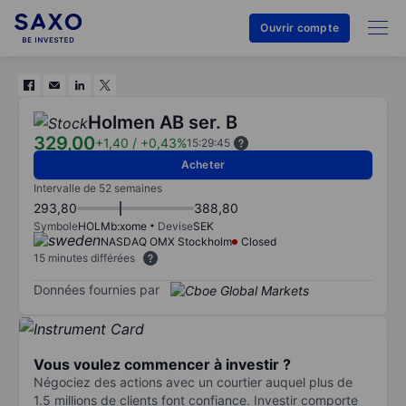
Ouvrir compte
Holmen AB ser. B
329,00
+1,40
/
+0,43%
15:29:45
Acheter
Intervalle de 52 semaines
293,80
388,80
Symbole
HOLMb:xome
Devise
SEK
NASDAQ OMX Stockholm
Closed
15 minutes différées
Données fournies par
Vous voulez commencer à investir ?
Négociez des actions avec un courtier auquel plus de
1.5 millions de clients font confiance. Investir comporte