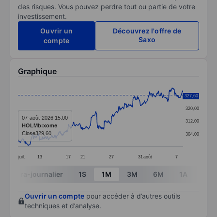
des risques. Vous pouvez perdre tout ou partie de votre
investissement.
Ouvrir un
Découvrez l'offre de
Saxo
compte
Graphique
Chart
328,00
327,60
Line chart with 391 data points.
320,00
The chart has 1 X axis displaying categories.
07-août-2026 15:00
312,00
HOLMb:xome
The chart has 1 Y axis displaying values. Data ranges
Close
329,60
304,00
juil.
13
17
21
27
31
août
7
End of interactive chart.
Intra-journalier
1S
1M
3M
6M
1A
3A
Ouvrir un compte
pour accéder à d’autres outils
techniques et d’analyse.