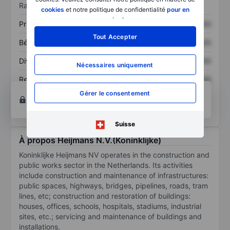
Ratios
cookies
et notre politique de confidentialité
pour en
savoir plus
.
Prix / ventes
XXXXXXX
XXXXXXX
Tout Accepter
Bénéfice par action
XXXXXXX
XXXXXXX
Dividende par action
XXXXXXX
XXXXXXX
Nécessaires uniquement
Rendement des
XXXXXXX
XXXXXXX
capitaux propres
Gérer le consentement
Ouvrir un compte
pour accéder à d’autres outils
techniques et d’analyse.
Suisse
À propos Heijmans N.V.(Koninklijke)
Koninklijke Heijmans NV operates in the construction and
public works sector in the Netherlands. Its activities
include construction and maintenance of infrastructures:
public spaces, highways, bridges, pipelines, roads, tram
lines, etc; construction and restoration of buildings:
houses, offices, schools, hospitals, stadiums, industrial
sites, etc.; servicing and maintenance of buildings and
installations.