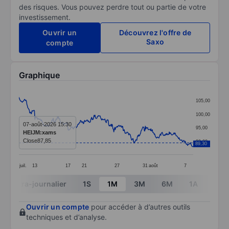
des risques. Vous pouvez perdre tout ou partie de votre
investissement.
Ouvrir un
Découvrez l'offre de
Saxo
compte
Graphique
Chart
105,00
Line chart with 372 data points.
100,00
The chart has 1 X axis displaying categories.
07-août-2026 15:30
95,00
HEIJM:xams
The chart has 1 Y axis displaying values. Data ranges 
Close
87,85
90,00
89,30
juil.
13
17
21
27
31
août
7
End of interactive chart.
Intra-journalier
1S
1M
3M
6M
1A
3A
Ouvrir un compte
pour accéder à d’autres outils
techniques et d’analyse.