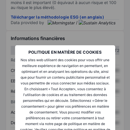
moins il est important (0 équivaut à aucun risque et 100
au risque le plus élevé).
Télécharger la méthodologie ESG (en anglais)
Data provided by
/
Informations financières
T1
T2
POLITIQUE EN MATIÈRE DE COOKIES
Résultats
Nos sites web utilisent des cookies pour vous offrir une
meilleure expérience de navigation en permettant, en
Chiffre d’affaires
XXXXXXX
XXXXXXX
optimisant et en analysant les opérations du site, ainsi
que pour fournir un contenu publicitaire personnalisé et
EBITDA
XXXXXXX
XXXXXXX
vous permettre de vous connecter aux médias sociaux.
En choisissant « Tout Accepter», vous consentez à
Résultat net
XXXXXXX
XXXXXXX
l'utilisation de cookies et au traitement des données
personnelles qui en découle. Sélectionnez « Gérer le
Bilan
consentement » pour gérer vos préférences en matière
Actifs totaux
XXXXXXX
XXXXXXX
de consentement. Vous pouvez modifier vos
préférences ou retirer votre consentement à tout
Dette totale
XXXXXXX
XXXXXXX
moment via notre page de politique en matière de
cookies. Veuillez consulter notre politique en matière de