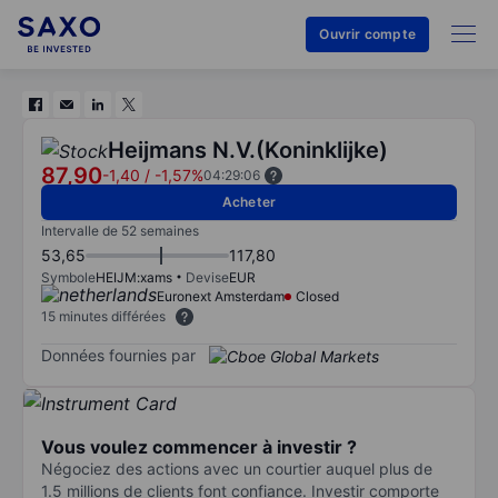
Ouvrir compte
Heijmans N.V.(Koninklijke)
87,90
-1,40
/
-1,57%
04:29:06
Acheter
Intervalle de 52 semaines
53,65
117,80
Symbole
HEIJM:xams
Devise
EUR
Euronext Amsterdam
Closed
15 minutes différées
Données fournies par
Vous voulez commencer à investir ?
Négociez des actions avec un courtier auquel plus de
1.5 millions de clients font confiance. Investir comporte