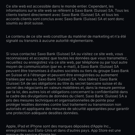
Ce site web est accessible dans le monde entier. Cependant, les
informations sur le site web se réfèrent à Saxo Bank (Suisse) SA. Tous les
clients traitent directement avec Saxo Bank (Suisse) SA. et tous les
accords clients sont conclus avec Saxo Bank (Suisse) SA et sont donc
soumis au droit suisse.
Le contenu de ce site web constitue du matériel de marketing et n'a été
signalé ou transmis à aucune autorité réglementaire.
Si vous contactez Saxo Bank (Suisse) SA ou visitez ce site web, vous
reconnaissez et acceptez que toutes les données que vous transmettez,
recueillez ou enregistrez via ce site web, par téléphone ou par tout autre
moyen de communication (par ex. e-mail), à Saxo Bank (Suisse) SA
peuvent être transmises à d'autres sociétés ou tiers du groupe Saxo Bank
en Suisse et à l'étranger et peuvent être enregistrées ou autrement
traitées par eux ou Saxo Bank (Suisse) SA. Vous libérez Saxo Bank
(Suisse) SA de ses obligations au titre du secret bancaire suisse et du
secret des négociants en valeurs mobilières et, dans la mesure permise
par la loi, des autres lois et obligations concernant la confidentialité dans
le cadre des divulgations de données du client. Saxo Bank (Suisse) SA a
pris des mesures techniques et organisationnelles de pointe pour
protéger lesdites données contre tout traitement ou transmission non
autorisés et appliquera des mesures de sécurité appropriées pour garantir
une protection adéquate desdites données.
Apple, iPad et iPhone sont des marques déposées d'Apple Inc.,
enregistrées aux États-Unis et dans d'autres pays. App Store est une
marque de service d'Apple Inc.