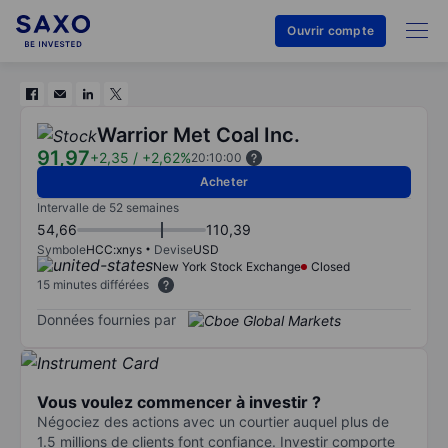
Ouvrir compte
Warrior Met Coal Inc.
91,97
+2,35
/
+2,62%
20:10:00
Acheter
Intervalle de 52 semaines
54,66
110,39
Symbole
HCC:xnys
Devise
USD
New York Stock Exchange
Closed
15 minutes différées
Données fournies par
Vous voulez commencer à investir ?
Négociez des actions avec un courtier auquel plus de
1.5 millions de clients font confiance. Investir comporte