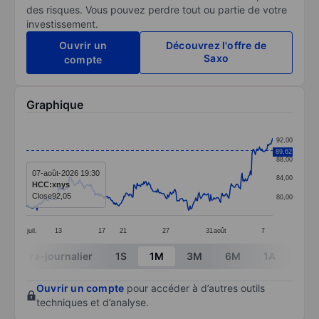
des risques. Vous pouvez perdre tout ou partie de votre
investissement.
Ouvrir un
Découvrez l'offre de
Saxo
compte
Graphique
Chart
92,00
Line chart with 299 data points.
89,62
88,00
The chart has 1 X axis displaying categories.
07-août-2026 19:30
84,00
HCC:xnys
The chart has 1 Y axis displaying values. Data ranges 
Close
92,05
80,00
juil.
13
17
21
27
31
août
7
End of interactive chart.
Intra-journalier
1S
1M
3M
6M
1A
3A
Ouvrir un compte
pour accéder à d’autres outils
techniques et d’analyse.