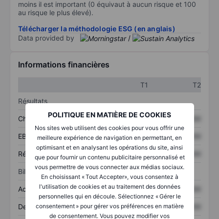
moins il est important (0 équivaut à aucun risque et 100
au risque le plus élevé).
Télécharger la méthodologie ESG (en anglais)
Data provided by
/
Informations financières
T1
T2
Résultats
POLITIQUE EN MATIÈRE DE COOKIES
Chiffre d’affaires
XXXXXXX
XXXXXXX
Nos sites web utilisent des cookies pour vous offrir une
EBITDA
XXXXXXX
XXXXXXX
meilleure expérience de navigation en permettant, en
optimisant et en analysant les opérations du site, ainsi
Résultat net
XXXXXXX
XXXXXXX
que pour fournir un contenu publicitaire personnalisé et
vous permettre de vous connecter aux médias sociaux.
Bilan
En choisissant « Tout Accepter», vous consentez à
l'utilisation de cookies et au traitement des données
Actifs totaux
XXXXXXX
XXXXXXX
personnelles qui en découle. Sélectionnez « Gérer le
Dette totale
XXXXXXX
XXXXXXX
consentement » pour gérer vos préférences en matière
de consentement. Vous pouvez modifier vos