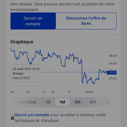
des risques. Vous pouvez perdre tout ou partie de votre
investissement.
Ouvrir un
Découvrez l'offre de
Saxo
compte
Graphique
Chart
190,00
Line chart with 299 data points.
185,00
The chart has 1 X axis displaying categories.
06-août-2026 19:30
180,00
178,91
H:xnys
The chart has 1 Y axis displaying values. Data ranges 
Close
179,07
175,00
juil.
13
17
21
27
31
août
End of interactive chart.
Intra-journalier
1S
1M
3M
6M
1A
3A
Ouvrir un compte
pour accéder à d’autres outils
techniques et d’analyse.