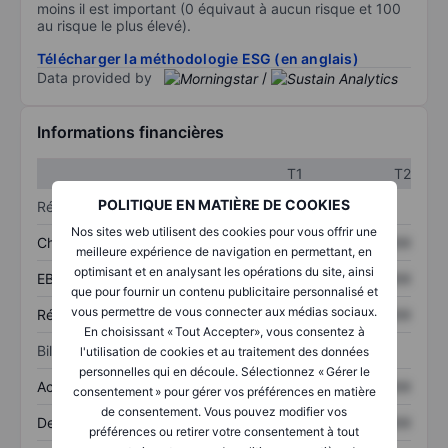
moins il est important (0 équivaut à aucun risque et 100
au risque le plus élevé).
Télécharger la méthodologie ESG (en anglais)
Data provided by
/
Informations financières
T1
T2
POLITIQUE EN MATIÈRE DE COOKIES
Résultats
Nos sites web utilisent des cookies pour vous offrir une
Chiffre d’affaires
XXXXXXX
XXXXXXX
meilleure expérience de navigation en permettant, en
optimisant et en analysant les opérations du site, ainsi
EBITDA
XXXXXXX
XXXXXXX
que pour fournir un contenu publicitaire personnalisé et
vous permettre de vous connecter aux médias sociaux.
Résultat net
XXXXXXX
XXXXXXX
En choisissant « Tout Accepter», vous consentez à
Bilan
l'utilisation de cookies et au traitement des données
personnelles qui en découle. Sélectionnez « Gérer le
Actifs totaux
XXXXXXX
XXXXXXX
consentement » pour gérer vos préférences en matière
de consentement. Vous pouvez modifier vos
Dette totale
XXXXXXX
XXXXXXX
préférences ou retirer votre consentement à tout