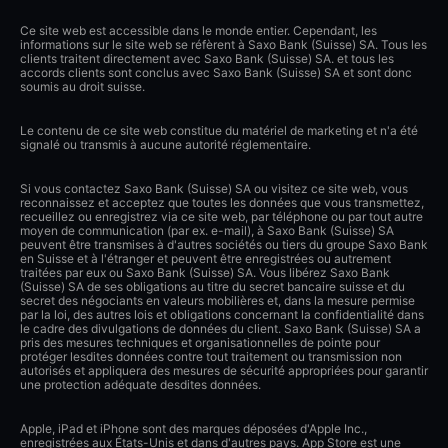
Ce site web est accessible dans le monde entier. Cependant, les
informations sur le site web se réfèrent à Saxo Bank (Suisse) SA. Tous les
clients traitent directement avec Saxo Bank (Suisse) SA. et tous les
accords clients sont conclus avec Saxo Bank (Suisse) SA et sont donc
soumis au droit suisse.
Le contenu de ce site web constitue du matériel de marketing et n'a été
signalé ou transmis à aucune autorité réglementaire.
Si vous contactez Saxo Bank (Suisse) SA ou visitez ce site web, vous
reconnaissez et acceptez que toutes les données que vous transmettez,
recueillez ou enregistrez via ce site web, par téléphone ou par tout autre
moyen de communication (par ex. e-mail), à Saxo Bank (Suisse) SA
peuvent être transmises à d'autres sociétés ou tiers du groupe Saxo Bank
en Suisse et à l'étranger et peuvent être enregistrées ou autrement
traitées par eux ou Saxo Bank (Suisse) SA. Vous libérez Saxo Bank
(Suisse) SA de ses obligations au titre du secret bancaire suisse et du
secret des négociants en valeurs mobilières et, dans la mesure permise
par la loi, des autres lois et obligations concernant la confidentialité dans
le cadre des divulgations de données du client. Saxo Bank (Suisse) SA a
pris des mesures techniques et organisationnelles de pointe pour
protéger lesdites données contre tout traitement ou transmission non
autorisés et appliquera des mesures de sécurité appropriées pour garantir
une protection adéquate desdites données.
Apple, iPad et iPhone sont des marques déposées d'Apple Inc.,
enregistrées aux États-Unis et dans d'autres pays. App Store est une