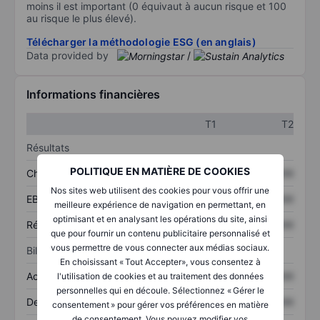
moins il est important (0 équivaut à aucun risque et 100
au risque le plus élevé).
Télécharger la méthodologie ESG (en anglais)
Data provided by
/
Informations financières
T1
T2
Résultats
POLITIQUE EN MATIÈRE DE COOKIES
Chiffre d’affaires
XXXXXXX
XXXXXXX
Nos sites web utilisent des cookies pour vous offrir une
EBITDA
XXXXXXX
XXXXXXX
meilleure expérience de navigation en permettant, en
optimisant et en analysant les opérations du site, ainsi
Résultat net
XXXXXXX
XXXXXXX
que pour fournir un contenu publicitaire personnalisé et
vous permettre de vous connecter aux médias sociaux.
Bilan
En choisissant « Tout Accepter», vous consentez à
Actifs totaux
XXXXXXX
XXXXXXX
l'utilisation de cookies et au traitement des données
personnelles qui en découle. Sélectionnez « Gérer le
Dette totale
XXXXXXX
XXXXXXX
consentement » pour gérer vos préférences en matière
de consentement. Vous pouvez modifier vos