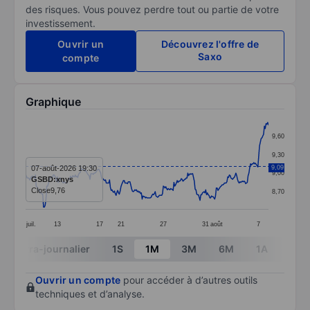
des risques. Vous pouvez perdre tout ou partie de votre
investissement.
Ouvrir un
Découvrez l'offre de
Saxo
compte
Graphique
Chart
9,60
Line chart with 299 data points.
9,30
The chart has 1 X axis displaying categories.
07-août-2026 19:30
9,09
9,00
GSBD:xnys
The chart has 1 Y axis displaying values. Data ranges 
Close
9,76
8,70
juil.
13
17
21
27
31
août
7
End of interactive chart.
Intra-journalier
1S
1M
3M
6M
1A
3A
Ouvrir un compte
pour accéder à d’autres outils
techniques et d’analyse.