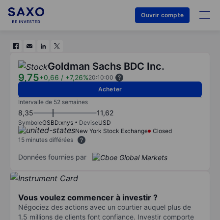
Ouvrir compte
Goldman Sachs BDC Inc.
9,75
+0,66
/
+7,26%
20:10:00
Acheter
Intervalle de 52 semaines
8,35
11,62
Symbole
GSBD:xnys
Devise
USD
New York Stock Exchange
Closed
15 minutes différées
Données fournies par
Vous voulez commencer à investir ?
Négociez des actions avec un courtier auquel plus de
1.5 millions de clients font confiance. Investir comporte