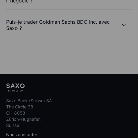
il négocié ?
Puis-je trader Goldman Sachs BDC Inc. avec
Saxo ?
Saxo Bank (Suisse) SA
The Circle 38
CH-8058
Zürich-Flughafen
Suisse
Nous contacter