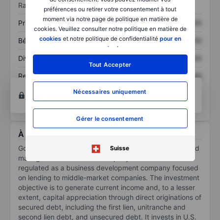
Ratios
préférences ou retirer votre consentement à tout
moment via notre page de politique en matière de
Prix / ventes
XXXXXXX
XXXXXXX
cookies. Veuillez consulter notre politique en matière de
cookies
et notre politique de confidentialité
pour en
Bénéfice par action
XXXXXXX
XXXXXXX
savoir plus
.
Dividende par action
XXXXXXX
XXXXXXX
Tout Accepter
Rendement des
XXXXXXX
XXXXXXX
capitaux propres
Ouvrir un compte
pour accéder à d’autres outils
Nécessaires uniquement
techniques et d’analyse.
Gérer le consentement
À propos Goldman Sachs BDC Inc.
Goldman Sachs BDC Inc is a non-diversified, closed-end
Suisse
management investment company that elected to be
regulated as a business development company focused
on lending to middle-market companies. The investment
objective is to generate current income and, to a lesser
extent, capital appreciation through direct originations of
secured debt, including the first lien, unitranche and
second lien debt, and unsecured debt. It invests in U.S.