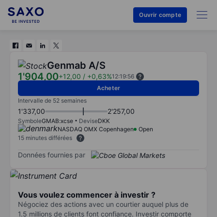
Ouvrir compte
Genmab A/S
1'904,00
+12,00
/
+0,63%
12:19:56
Acheter
Intervalle de 52 semaines
1'337,00
2'257,00
Symbole
GMAB:xcse
Devise
DKK
NASDAQ OMX Copenhagen
Open
15 minutes différées
Données fournies par
Vous voulez commencer à investir ?
Négociez des actions avec un courtier auquel plus de
1.5 millions de clients font confiance. Investir comporte