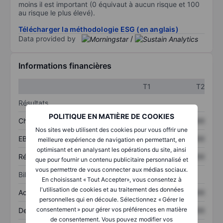
moins il est important (0 équivaut à aucun risque et 100
au risque le plus élevé).
Télécharger la méthodologie ESG (en anglais)
Data provided by
/
Informations financières
T1
T2
Résultats
POLITIQUE EN MATIÈRE DE COOKIES
Chiffre d’affaires
XXXXXXX
XXXXXXX
Nos sites web utilisent des cookies pour vous offrir une
EBITDA
XXXXXXX
XXXXXXX
meilleure expérience de navigation en permettant, en
optimisant et en analysant les opérations du site, ainsi
Résultat net
XXXXXXX
XXXXXXX
que pour fournir un contenu publicitaire personnalisé et
vous permettre de vous connecter aux médias sociaux.
Bilan
En choisissant « Tout Accepter», vous consentez à
l'utilisation de cookies et au traitement des données
Actifs totaux
XXXXXXX
XXXXXXX
personnelles qui en découle. Sélectionnez « Gérer le
consentement » pour gérer vos préférences en matière
Dette totale
XXXXXXX
XXXXXXX
de consentement. Vous pouvez modifier vos