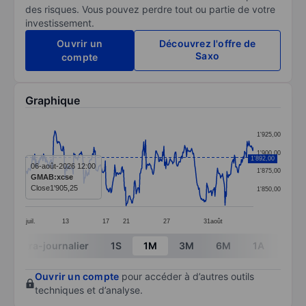
des risques. Vous pouvez perdre tout ou partie de votre
investissement.
Ouvrir un
Découvrez l'offre de
Saxo
compte
Graphique
Chart
1'925,00
Line chart with 363 data points.
1'900,00
1'892,00
The chart has 1 X axis displaying categories.
06-août-2026 12:00
1'875,00
GMAB:xcse
The chart has 1 Y axis displaying values. Data ranges
Close
1'905,25
1'850,00
juil.
13
17
21
27
31
août
End of interactive chart.
Intra-journalier
1S
1M
3M
6M
1A
3A
Ouvrir un compte
pour accéder à d’autres outils
techniques et d’analyse.