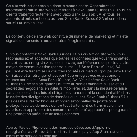
Ce site web est accessible dans le monde entier. Cependant, les
informations sur le site web se réfèrent à Saxo Bank (Suisse) SA. Tous les
clients traitent directement avec Saxo Bank (Suisse) SA. et tous les
accords clients sont conclus avec Saxo Bank (Suisse) SA et sont donc
soumis au droit suisse.
Le contenu de ce site web constitue du matériel de marketing et n'a été
signalé ou transmis à aucune autorité réglementaire.
Si vous contactez Saxo Bank (Suisse) SA ou visitez ce site web, vous
reconnaissez et acceptez que toutes les données que vous transmettez,
recueillez ou enregistrez via ce site web, par téléphone ou par tout autre
moyen de communication (par ex. e-mail), à Saxo Bank (Suisse) SA
peuvent être transmises à d'autres sociétés ou tiers du groupe Saxo Bank
en Suisse et à l'étranger et peuvent être enregistrées ou autrement
traitées par eux ou Saxo Bank (Suisse) SA. Vous libérez Saxo Bank
(Suisse) SA de ses obligations au titre du secret bancaire suisse et du
secret des négociants en valeurs mobilières et, dans la mesure permise
par la loi, des autres lois et obligations concernant la confidentialité dans
le cadre des divulgations de données du client. Saxo Bank (Suisse) SA a
pris des mesures techniques et organisationnelles de pointe pour
protéger lesdites données contre tout traitement ou transmission non
autorisés et appliquera des mesures de sécurité appropriées pour garantir
une protection adéquate desdites données.
Apple, iPad et iPhone sont des marques déposées d'Apple Inc.,
enregistrées aux États-Unis et dans d'autres pays. App Store est une
marque de service d'Apple Inc.