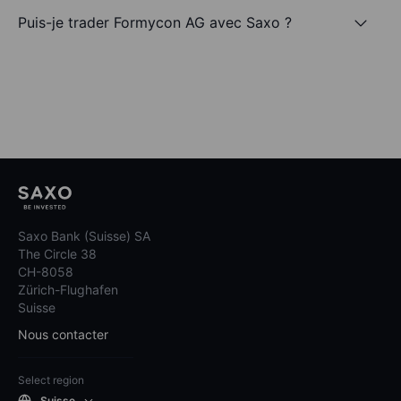
Puis-je trader Formycon AG avec Saxo ?
Saxo Bank (Suisse) SA
The Circle 38
CH-8058
Zürich-Flughafen
Suisse
Nous contacter
Select region
Suisse