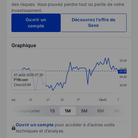
des risques. Vous pouvez perdre tout ou partie de votre
investissement.
Ouvrir un
Découvrez l'offre de
Saxo
compte
Graphique
Chart
19,20
Line chart with 68 data points.
18,80
18,68
The chart has 1 X axis displaying categories.
07-août-2026 07:30
18,40
FYB:xetr
The chart has 1 Y axis displaying values. Data ranges 
Close
18,68
18,00
juil.
13
17
21
27
31
août
7
End of interactive chart.
Intra-journalier
1S
1M
3M
6M
1A
3A
Ouvrir un compte
pour accéder à d’autres outils
techniques et d’analyse.