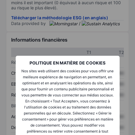
moins il est important (0 équivaut à aucun risque et 100
au risque le plus élevé).
Télécharger la méthodologie ESG (en anglais)
Data provided by
/
Informations financières
T1
T2
Résultats
POLITIQUE EN MATIÈRE DE COOKIES
Nos sites web utilisent des cookies pour vous offrir une
Chiffre d’affaires
XXXXXXX
XXXXXXX
meilleure expérience de navigation en permettant, en
optimisant et en analysant les opérations du site, ainsi
EBITDA
XXXXXXX
XXXXXXX
que pour fournir un contenu publicitaire personnalisé et
Résultat net
XXXXXXX
XXXXXXX
vous permettre de vous connecter aux médias sociaux.
En choisissant « Tout Accepter», vous consentez à
Bilan
l'utilisation de cookies et au traitement des données
personnelles qui en découle. Sélectionnez « Gérer le
Actifs totaux
XXXXXXX
XXXXXXX
consentement » pour gérer vos préférences en matière
de consentement. Vous pouvez modifier vos
Dette totale
XXXXXXX
XXXXXXX
préférences ou retirer votre consentement à tout