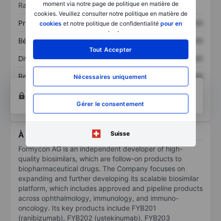
moment via notre page de politique en matière de
Ratios
cookies. Veuillez consulter notre politique en matière de
Prix / ventes
XXXXXXX
XXXXXXX
cookies
et notre politique de confidentialité
pour en
savoir plus
.
Bénéfice par action
XXXXXXX
XXXXXXX
Tout Accepter
Dividende par action
XXXXXXX
XXXXXXX
Rendement des
XXXXXXX
XXXXXXX
Nécessaires uniquement
capitaux propres
Ouvrir un compte
pour accéder à d’autres outils
techniques et d’analyse.
Gérer le consentement
Suisse
À propos Formycon AG
Formycon AG is an independent developer of high-
quality biosimilars, which are follow-on products to
biopharmaceutical drugs. The Company focuses on
expanding and further developing its scalable biosimilar
platform, which includes approved and pipeline products
across ophthalmology, immunology, and immuno-
oncology. Its key products include FYB201
(ranibizumab), FYB202 (ustekinumab), FYB203