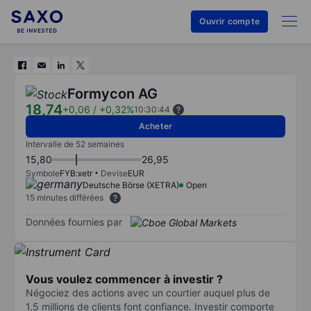
Ouvrir compte
Formycon AG
18,74
+0,06
/
+0,32%
10:30:44
Acheter
Intervalle de 52 semaines
15,80
26,95
Symbole
FYB:xetr
Devise
EUR
Deutsche Börse (XETRA)
Open
15 minutes différées
Données fournies par
Vous voulez commencer à investir ?
Négociez des actions avec un courtier auquel plus de
1.5 millions de clients font confiance. Investir comporte