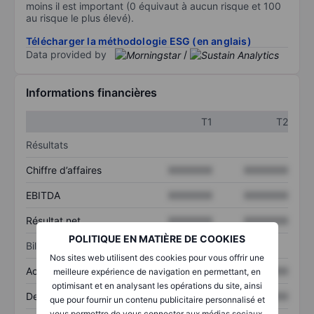
moins il est important (0 équivaut à aucun risque et 100
au risque le plus élevé).
Télécharger la méthodologie ESG (en anglais)
Data provided by
/
Informations financières
T1
T2
Résultats
Chiffre d’affaires
XXXXXXX
XXXXXXX
EBITDA
XXXXXXX
XXXXXXX
Résultat net
XXXXXXX
XXXXXXX
POLITIQUE EN MATIÈRE DE COOKIES
Bilan
Nos sites web utilisent des cookies pour vous offrir une
Actifs totaux
XXXXXXX
XXXXXXX
meilleure expérience de navigation en permettant, en
optimisant et en analysant les opérations du site, ainsi
Dette totale
XXXXXXX
XXXXXXX
que pour fournir un contenu publicitaire personnalisé et
vous permettre de vous connecter aux médias sociaux.