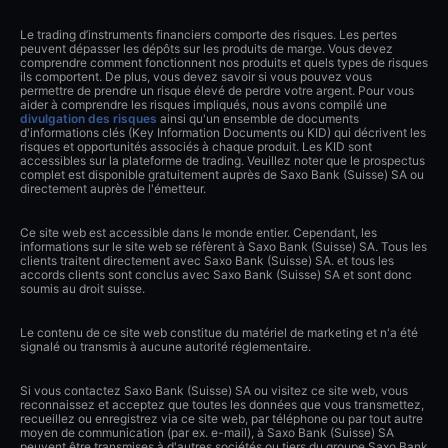
Le trading d’instruments financiers comporte des risques. Les pertes
peuvent dépasser les dépôts sur les produits de marge. Vous devez
comprendre comment fonctionnent nos produits et quels types de risques
ils comportent. De plus, vous devez savoir si vous pouvez vous
permettre de prendre un risque élevé de perdre votre argent. Pour vous
aider à comprendre les risques impliqués, nous avons compilé une
divulgation des risques
ainsi qu'un ensemble de documents
d'informations clés (Key Information Documents ou KID) qui décrivent les
risques et opportunités associés à chaque produit. Les KID sont
accessibles sur la plateforme de trading. Veuillez noter que le prospectus
complet est disponible gratuitement auprès de Saxo Bank (Suisse) SA ou
directement auprès de l'émetteur.
Ce site web est accessible dans le monde entier. Cependant, les
informations sur le site web se réfèrent à Saxo Bank (Suisse) SA. Tous les
clients traitent directement avec Saxo Bank (Suisse) SA. et tous les
accords clients sont conclus avec Saxo Bank (Suisse) SA et sont donc
soumis au droit suisse.
Le contenu de ce site web constitue du matériel de marketing et n'a été
signalé ou transmis à aucune autorité réglementaire.
Si vous contactez Saxo Bank (Suisse) SA ou visitez ce site web, vous
reconnaissez et acceptez que toutes les données que vous transmettez,
recueillez ou enregistrez via ce site web, par téléphone ou par tout autre
moyen de communication (par ex. e-mail), à Saxo Bank (Suisse) SA
peuvent être transmises à d'autres sociétés ou tiers du groupe Saxo Bank