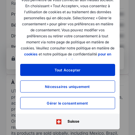
Ratios
En choisissant « Tout Accepter», vous consentez à
l'utilisation de cookies et au traitement des données
Prix / ventes
XXXXXXX
XXXXXXX
personnelles qui en découle. Sélectionnez « Gérer le
consentement » pour gérer vos préférences en matière
Bénéfice par action
XXXXXXX
XXXXXXX
de consentement. Vous pouvez modifier vos
Dividende par action
XXXXXXX
XXXXXXX
préférences ou retirer votre consentement à tout
moment via notre page de politique en matière de
Rendement des
XXXXXXX
XXXXXXX
cookies. Veuillez consulter notre politique en matière de
capitaux propres
cookies
et notre politique de confidentialité
pour en
Ouvrir un compte
pour accéder à d’autres outils
savoir plus
.
techniques et d’analyse.
Tout Accepter
À propos Feixiaohao Technology Inc.
Nécessaires uniquement
UTime Ltd is engaged in the design, development,
production, sales and brand operation of mobile phones,
accessories and related consumer electronics. It also
Gérer le consentement
provides Electronics Manufacturing Services (EMS),
including Original Equipment Manufacturer (OEM) and
Original Design Manufacturer (ODM) services, for
Suisse
renowned brands. The company operates in China and
its products are sold globally, including Mexico, Brazil,