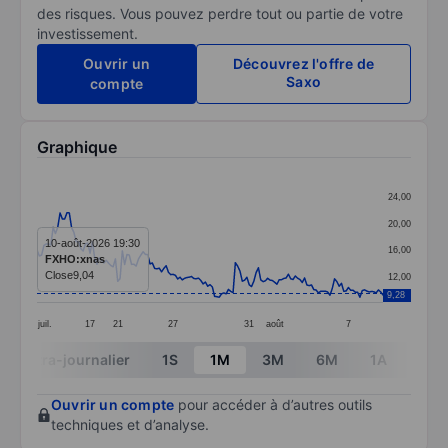
des risques. Vous pouvez perdre tout ou partie de votre
investissement.
Ouvrir un
Découvrez l'offre de
Saxo
compte
Graphique
Chart
24,00
Line chart with 151 data points.
20,00
The chart has 1 X axis displaying categories.
10-août-2026 19:30
16,00
FXHO:xnas
The chart has 1 Y axis displaying values. Data ranges 
Close
9,04
12,00
9,28
juil.
17
21
27
31
août
7
End of interactive chart.
Intra-journalier
1S
1M
3M
6M
1A
3A
Ouvrir un compte
pour accéder à d’autres outils
techniques et d’analyse.