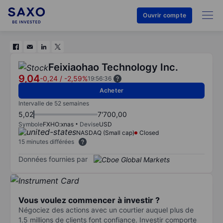
Ouvrir compte
Feixiaohao Technology Inc.
9,04
-0,24
/
-2,59%
19:56:36
Acheter
Intervalle de 52 semaines
5,02
7'700,00
Symbole
FXHO:xnas
Devise
USD
NASDAQ (Small cap)
Closed
15 minutes différées
Données fournies par
Vous voulez commencer à investir ?
Négociez des actions avec un courtier auquel plus de
1.5 millions de clients font confiance. Investir comporte