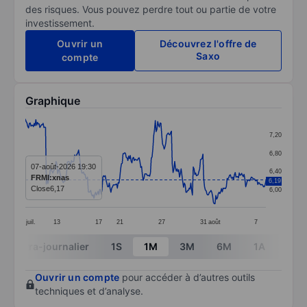
des risques. Vous pouvez perdre tout ou partie de votre
investissement.
Ouvrir un
Découvrez l'offre de
Saxo
compte
Graphique
Chart
7,20
Line chart with 299 data points.
6,80
The chart has 1 X axis displaying categories.
07-août-2026 19:30
6,40
FRMI:xnas
6,19
The chart has 1 Y axis displaying values. Data ranges 
Close
6,17
6,00
juil.
13
17
21
27
31
août
7
End of interactive chart.
Intra-journalier
1S
1M
3M
6M
1A
3A
Ouvrir un compte
pour accéder à d’autres outils
techniques et d’analyse.