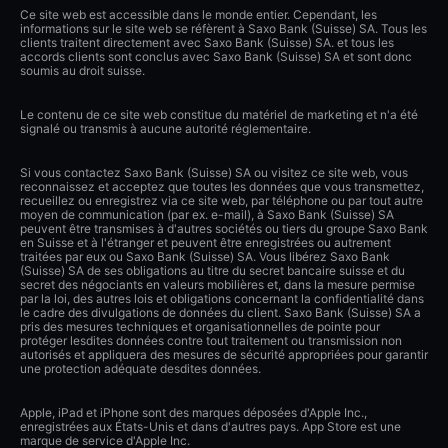
Ce site web est accessible dans le monde entier. Cependant, les
informations sur le site web se réfèrent à Saxo Bank (Suisse) SA. Tous les
clients traitent directement avec Saxo Bank (Suisse) SA. et tous les
accords clients sont conclus avec Saxo Bank (Suisse) SA et sont donc
soumis au droit suisse.
Le contenu de ce site web constitue du matériel de marketing et n'a été
signalé ou transmis à aucune autorité réglementaire.
Si vous contactez Saxo Bank (Suisse) SA ou visitez ce site web, vous
reconnaissez et acceptez que toutes les données que vous transmettez,
recueillez ou enregistrez via ce site web, par téléphone ou par tout autre
moyen de communication (par ex. e-mail), à Saxo Bank (Suisse) SA
peuvent être transmises à d'autres sociétés ou tiers du groupe Saxo Bank
en Suisse et à l'étranger et peuvent être enregistrées ou autrement
traitées par eux ou Saxo Bank (Suisse) SA. Vous libérez Saxo Bank
(Suisse) SA de ses obligations au titre du secret bancaire suisse et du
secret des négociants en valeurs mobilières et, dans la mesure permise
par la loi, des autres lois et obligations concernant la confidentialité dans
le cadre des divulgations de données du client. Saxo Bank (Suisse) SA a
pris des mesures techniques et organisationnelles de pointe pour
protéger lesdites données contre tout traitement ou transmission non
autorisés et appliquera des mesures de sécurité appropriées pour garantir
une protection adéquate desdites données.
Apple, iPad et iPhone sont des marques déposées d'Apple Inc.,
enregistrées aux États-Unis et dans d'autres pays. App Store est une
marque de service d'Apple Inc.