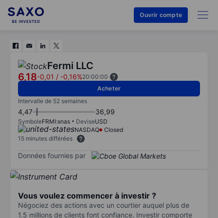
Ouvrir compte
Fermi LLC
6,18
-0,01
/
-0,16%
20:00:00
Acheter
Intervalle de 52 semaines
4,47
36,99
Symbole
FRMI:xnas
Devise
USD
NASDAQ
Closed
15 minutes différées
Données fournies par
Vous voulez commencer à investir ?
Négociez des actions avec un courtier auquel plus de
1.5 millions de clients font confiance. Investir comporte