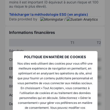
moins il est important (0 équivaut à aucun risque et 100
au risque le plus élevé).
Télécharger la méthodologie ESG (en anglais)
Data provided by
/
Informations financières
T1
T2
Résultats
POLITIQUE EN MATIÈRE DE COOKIES
Chiffre d’affaires
XXXXXXX
XXXXXXX
Nos sites web utilisent des cookies pour vous offrir une
EBITDA
XXXXXXX
XXXXXXX
meilleure expérience de navigation en permettant, en
optimisant et en analysant les opérations du site, ainsi
Résultat net
XXXXXXX
XXXXXXX
que pour fournir un contenu publicitaire personnalisé et
vous permettre de vous connecter aux médias sociaux.
Bilan
En choisissant « Tout Accepter», vous consentez à
l'utilisation de cookies et au traitement des données
Actifs totaux
XXXXXXX
XXXXXXX
personnelles qui en découle. Sélectionnez « Gérer le
consentement » pour gérer vos préférences en matière
Dette totale
XXXXXXX
XXXXXXX
de consentement. Vous pouvez modifier vos