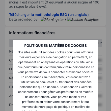
moins il est important (0 équivaut à aucun risque et 100
au risque le plus élevé).
Télécharger la méthodologie ESG (en anglais)
Data provided by
/
Informations financières
T1
T2
POLITIQUE EN MATIÈRE DE COOKIES
Résultats
Nos sites web utilisent des cookies pour vous offrir une
meilleure expérience de navigation en permettant, en
Chiffre d’affaires
XXXXXXX
XXXXXXX
optimisant et en analysant les opérations du site, ainsi
que pour fournir un contenu publicitaire personnalisé et
EBITDA
XXXXXXX
XXXXXXX
vous permettre de vous connecter aux médias sociaux.
En choisissant « Tout Accepter», vous consentez à
Résultat net
XXXXXXX
XXXXXXX
l'utilisation de cookies et au traitement des données
Bilan
personnelles qui en découle. Sélectionnez « Gérer le
consentement » pour gérer vos préférences en matière
Actifs totaux
XXXXXXX
XXXXXXX
de consentement. Vous pouvez modifier vos
préférences ou retirer votre consentement à tout
Dette totale
XXXXXXX
XXXXXXX
moment via notre page de politique en matière de