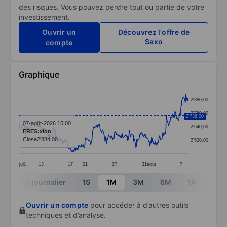
des risques. Vous pouvez perdre tout ou partie de votre
investissement.
Ouvrir un
Découvrez l'offre de
Saxo
compte
Graphique
Chart
2'880,00
Line chart with 391 data points.
2'760,00
2'738,00
The chart has 1 X axis displaying categories.
07-août-2026 15:00
2'640,00
FRES:xlon
The chart has 1 Y axis displaying values. Data ranges
Close
2'884,00
2'520,00
juil.
13
17
21
27
31
août
7
End of interactive chart.
Intra-journalier
1S
1M
3M
6M
1A
3A
Ouvrir un compte
pour accéder à d’autres outils
techniques et d’analyse.