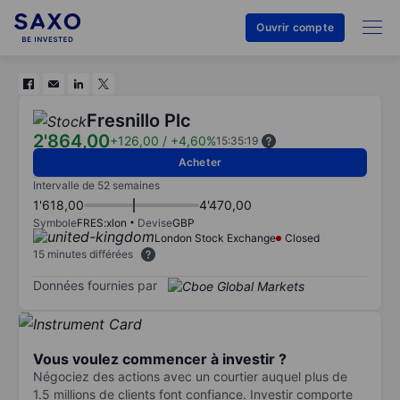
Ouvrir compte
Fresnillo Plc
2'864,00
+126,00
/
+4,60%
15:35:19
Acheter
Intervalle de 52 semaines
1'618,00
4'470,00
Symbole
FRES:xlon
Devise
GBP
London Stock Exchange
Closed
15 minutes différées
Données fournies par
Vous voulez commencer à investir ?
Négociez des actions avec un courtier auquel plus de
1.5 millions de clients font confiance. Investir comporte