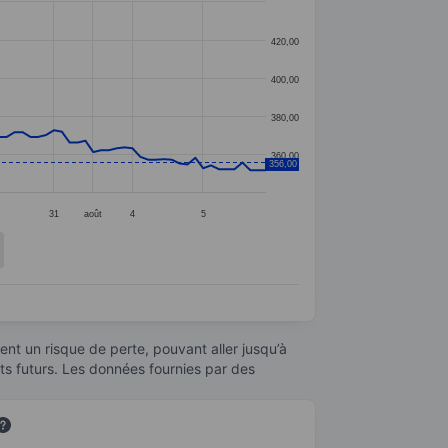
420,00
400,00
380,00
360,00
356,00
31
août
4
5
nt un risque de perte, pouvant aller jusqu’à
ats futurs. Les données fournies par des