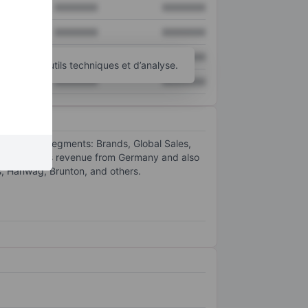
XXXXXXX
XXXXXXX
XXXXXXX
XXXXXXX
XXXXXXX
XXXXXXX
d’autres outils techniques et d’analyse.
XXXXXXX
XXXXXXX
ee business segments: Brands, Global Sales,
ajority of its revenue from Germany and also
us, Hanwag, Brunton, and others.