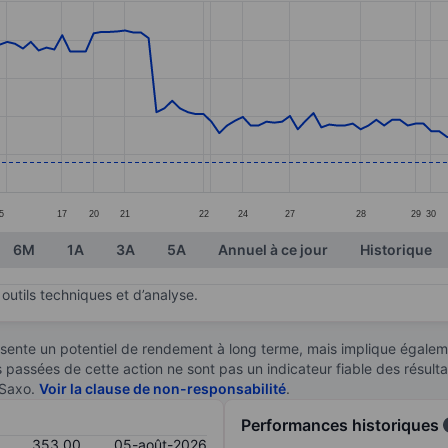
ories.
s. Data ranges from 351.5 to 425.5.
5
17
20
21
22
24
27
28
29
30
6M
1A
3A
5A
Annuel à ce jour
Historique
outils techniques et d’analyse.
sente un potentiel de rendement à long terme, mais implique égaleme
es passées de cette action ne sont pas un indicateur fiable des résult
 Saxo.
Voir la clause de non-responsabilité
.
Performances historiques
353,00
05-août-2026