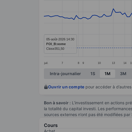
Line chart with 130 data points.
The chart has 1 X axis displaying categ
The chart has 1 Y axis displaying value
05-août-2026 14:30
FOI_B:xome
Close
351,50
juil.
7
8
9
10
13
14
1
End of interactive chart.
Intra-journalier
1S
1M
3M
Ouvrir un compte
pour accéder à d’autres 
Bon à savoir :
L’investissement en actions pré
la totalité du capital investi. Les performanc
sources externes n’ont pas été modifiées par
Cours
Achat