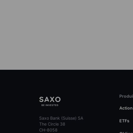
Produit
Action
Saxo Bank (Suisse) SA
ETFs
The Circle 38
CH-8058