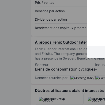
Prix / ventes
Bénéfice par action
Dividende par action
Rendement des capitaux propres
À propos Fenix Outdoor International A
Fenix Outdoor International Ltd designs and s
and Frilufts. The company generates maximum 
has a presence in Sweden, Benelux, the Americ
Secteur
Indus
Biens de consommation cycliques
-
Données fournies par
/
D’autres utilisateurs étaient intéressés
Fagerhult Group
Björn Bor