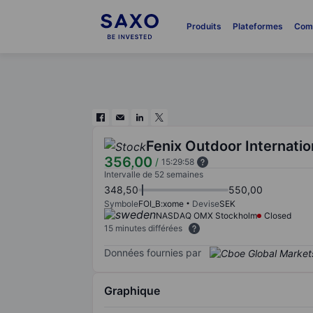
Produits
Plateformes
Com
Fenix Outdoor Internatio
356,00
/
15:29:58
Intervalle de 52 semaines
348,50
550,00
Symbole
FOI_B:xome
Devise
SEK
NASDAQ OMX Stockholm
Closed
15 minutes différées
Données fournies par
Graphique
Chart