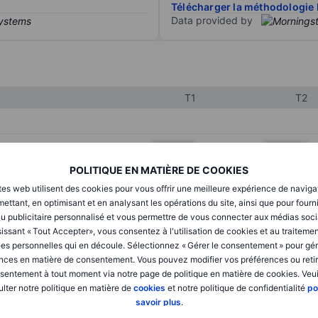
Télécharger la méthodologie 
Data provided by
T1
T2
XXXXXXX
XXXXXXX
POLITIQUE EN MATIÈRE DE COOKIES
XXXXXXX
XXXXXXX
tes web utilisent des cookies pour vous offrir une meilleure expérience de naviga
XXXXXXX
XXXXXXX
ettant, en optimisant et en analysant les opérations du site, ainsi que pour fourn
u publicitaire personnalisé et vous permettre de vous connecter aux médias soci
issant « Tout Accepter», vous consentez à l'utilisation de cookies et au traiteme
es personnelles qui en découle. Sélectionnez « Gérer le consentement » pour gér
XXXXXXX
XXXXXXX
nces en matière de consentement. Vous pouvez modifier vos préférences ou retir
sentement à tout moment via notre page de politique en matière de cookies. Veui
XXXXXXX
XXXXXXX
lter notre politique en matière de
cookies
et notre politique de confidentialité
po
savoir plus
.