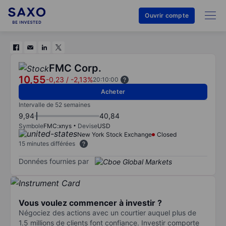
Ouvrir compte
FMC Corp.
10,55
-0,23
/
-2,13%
20:10:00
Acheter
Intervalle de 52 semaines
9,94
40,84
Symbole
FMC:xnys
Devise
USD
New York Stock Exchange
Closed
15 minutes différées
Données fournies par
Vous voulez commencer à investir ?
Négociez des actions avec un courtier auquel plus de
1.5 millions de clients font confiance. Investir comporte