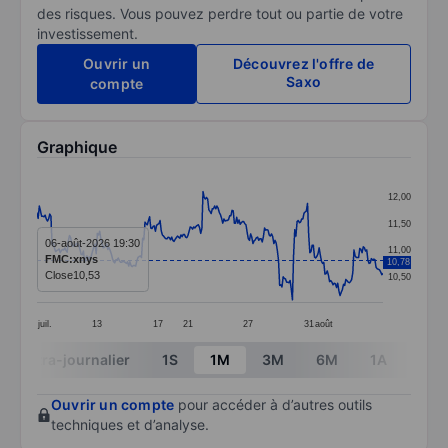
des risques. Vous pouvez perdre tout ou partie de votre
investissement.
Ouvrir un
Découvrez l'offre de
Saxo
compte
Graphique
Chart
12,00
Line chart with 299 data points.
11,50
The chart has 1 X axis displaying categories.
06-août-2026 19:30
11,00
FMC:xnys
10,78
The chart has 1 Y axis displaying values. Data ranges 
Close
10,53
10,50
juil.
13
17
21
27
31
août
End of interactive chart.
Intra-journalier
1S
1M
3M
6M
1A
3A
Ouvrir un compte
pour accéder à d’autres outils
techniques et d’analyse.