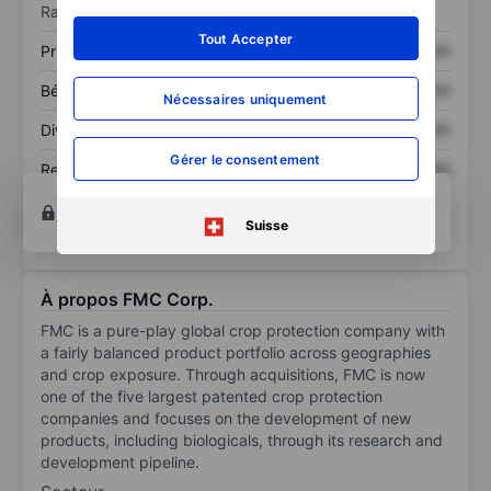
savoir plus
.
Ratios
Tout Accepter
Prix / ventes
XXXXXXX
XXXXXXX
Bénéfice par action
XXXXXXX
XXXXXXX
Nécessaires uniquement
Dividende par action
XXXXXXX
XXXXXXX
Gérer le consentement
Rendement des
XXXXXXX
XXXXXXX
capitaux propres
Ouvrir un compte
pour accéder à d’autres outils
techniques et d’analyse.
Suisse
À propos FMC Corp.
FMC is a pure-play global crop protection company with
a fairly balanced product portfolio across geographies
and crop exposure. Through acquisitions, FMC is now
one of the five largest patented crop protection
companies and focuses on the development of new
products, including biologicals, through its research and
development pipeline.