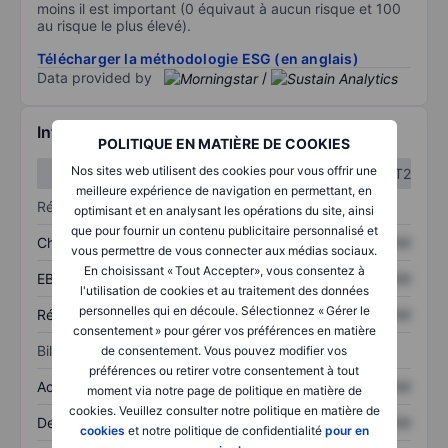
moins il est important (0 équivaut à aucun risque et 100
au risque le plus élevé).
Télécharger la méthodologie ESG (en anglais)
Data provided by
/
Informations financières
POLITIQUE EN MATIÈRE DE COOKIES
Nos sites web utilisent des cookies pour vous offrir une
T1
T2
meilleure expérience de navigation en permettant, en
Résultats
optimisant et en analysant les opérations du site, ainsi
que pour fournir un contenu publicitaire personnalisé et
Chiffre d’affaires
XXXXXXX
XXXXXXX
vous permettre de vous connecter aux médias sociaux.
En choisissant « Tout Accepter», vous consentez à
EBITDA
XXXXXXX
XXXXXXX
l'utilisation de cookies et au traitement des données
personnelles qui en découle. Sélectionnez « Gérer le
Résultat net
XXXXXXX
XXXXXXX
consentement » pour gérer vos préférences en matière
Bilan
de consentement. Vous pouvez modifier vos
préférences ou retirer votre consentement à tout
Actifs totaux
XXXXXXX
XXXXXXX
moment via notre page de politique en matière de
cookies. Veuillez consulter notre politique en matière de
Dette totale
XXXXXXX
XXXXXXX
cookies
et notre politique de confidentialité
pour en