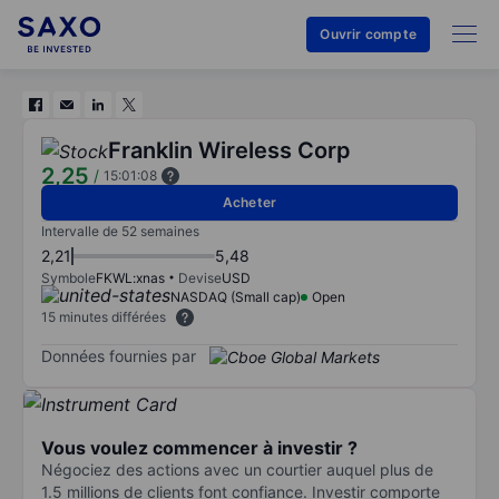
Ouvrir compte
Franklin Wireless Corp
2,25
/
15:01:08
Acheter
Intervalle de 52 semaines
2,21
5,48
Symbole
FKWL:xnas
Devise
USD
NASDAQ (Small cap)
Open
15 minutes différées
Données fournies par
Vous voulez commencer à investir ?
Négociez des actions avec un courtier auquel plus de
1.5 millions de clients font confiance. Investir comporte