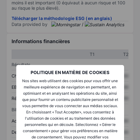
moins il est important (0 équivaut à aucun risque et 100
au risque le plus élevé).
Télécharger la méthodologie ESG (en anglais)
Data provided by
/
Informations financières
T1
T2
Résultats
POLITIQUE EN MATIÈRE DE COOKIES
Chiffre d’affaires
XXXXXXX
XXXXXXX
Nos sites web utilisent des cookies pour vous offrir une
EBITDA
XXXXXXX
XXXXXXX
meilleure expérience de navigation en permettant, en
optimisant et en analysant les opérations du site, ainsi
Résultat net
XXXXXXX
XXXXXXX
que pour fournir un contenu publicitaire personnalisé et
vous permettre de vous connecter aux médias sociaux.
Bilan
En choisissant « Tout Accepter», vous consentez à
l'utilisation de cookies et au traitement des données
Actifs totaux
XXXXXXX
XXXXXXX
personnelles qui en découle. Sélectionnez « Gérer le
consentement » pour gérer vos préférences en matière
Dette totale
XXXXXXX
XXXXXXX
de consentement. Vous pouvez modifier vos