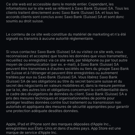
Ce site web est accessible dans le monde entier. Cependant, les
informations sur le site web se réfèrent à Saxo Bank (Suisse) SA. Tous les
clients traitent directement avec Saxo Bank (Suisse) SA. et tous les
accords clients sont conclus avec Saxo Bank (Suisse) SA et sont donc
soumis au droit suisse.
Le contenu de ce site web constitue du matériel de marketing et n'a été
signalé ou transmis à aucune autorité réglementaire.
Si vous contactez Saxo Bank (Suisse) SA ou visitez ce site web, vous
reconnaissez et acceptez que toutes les données que vous transmettez,
recueillez ou enregistrez via ce site web, par téléphone ou par tout autre
moyen de communication (par ex. e-mail), à Saxo Bank (Suisse) SA
peuvent être transmises à d'autres sociétés ou tiers du groupe Saxo Bank
en Suisse et à l'étranger et peuvent être enregistrées ou autrement
traitées par eux ou Saxo Bank (Suisse) SA. Vous libérez Saxo Bank
(Suisse) SA de ses obligations au titre du secret bancaire suisse et du
secret des négociants en valeurs mobilières et, dans la mesure permise
par la loi, des autres lois et obligations concernant la confidentialité dans
le cadre des divulgations de données du client. Saxo Bank (Suisse) SA a
pris des mesures techniques et organisationnelles de pointe pour
protéger lesdites données contre tout traitement ou transmission non
autorisés et appliquera des mesures de sécurité appropriées pour garantir
une protection adéquate desdites données.
Apple, iPad et iPhone sont des marques déposées d'Apple Inc.,
enregistrées aux États-Unis et dans d'autres pays. App Store est une
marque de service d'Apple Inc.