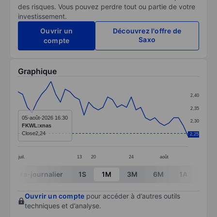
des risques. Vous pouvez perdre tout ou partie de votre
investissement.
Ouvrir un
Découvrez l'offre de
Saxo
compte
Graphique
Chart
2,40
Line chart with 37 data points.
2,35
The chart has 1 X axis displaying categories.
05-août-2026 16:30
2,30
FKWL:xnas
The chart has 1 Y axis displaying values. Data ranges 
Close
2,24
2,25
2,25
juil.
13
20
24
août
End of interactive chart.
Intra-journalier
1S
1M
3M
6M
1A
3A
Ouvrir un compte
pour accéder à d’autres outils
techniques et d’analyse.