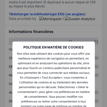
moins il est important (0 équivaut à aucun risque et 100
au risque le plus élevé).
Télécharger la méthodologie ESG (en anglais)
Data provided by
/
Informations financières
T1
T2
POLITIQUE EN MATIÈRE DE COOKIES
Résultats
Nos sites web utilisent des cookies pour vous offrir une
Chiffre d’affaires
XXXXXXX
XXXXXXX
meilleure expérience de navigation en permettant, en
optimisant et en analysant les opérations du site, ainsi
EBITDA
XXXXXXX
XXXXXXX
que pour fournir un contenu publicitaire personnalisé et
vous permettre de vous connecter aux médias sociaux.
Résultat net
XXXXXXX
XXXXXXX
En choisissant « Tout Accepter», vous consentez à
l'utilisation de cookies et au traitement des données
Bilan
personnelles qui en découle. Sélectionnez « Gérer le
consentement » pour gérer vos préférences en matière
Actifs totaux
XXXXXXX
XXXXXXX
de consentement. Vous pouvez modifier vos
Dette totale
XXXXXXX
XXXXXXX
préférences ou retirer votre consentement à tout
moment via notre page de politique en matière de