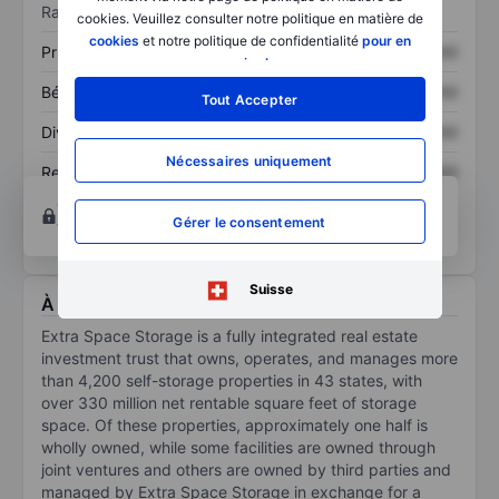
Ratios
cookies. Veuillez consulter notre politique en matière de
cookies
et notre politique de confidentialité
pour en
Prix / ventes
XXXXXXX
XXXXXXX
savoir plus
.
Bénéfice par action
XXXXXXX
XXXXXXX
Tout Accepter
Dividende par action
XXXXXXX
XXXXXXX
Nécessaires uniquement
Rendement des
XXXXXXX
XXXXXXX
capitaux propres
Ouvrir un compte
pour accéder à d’autres outils
Gérer le consentement
techniques et d’analyse.
Suisse
À propos Extra Space Storage Inc.
Extra Space Storage is a fully integrated real estate
investment trust that owns, operates, and manages more
than 4,200 self-storage properties in 43 states, with
over 330 million net rentable square feet of storage
space. Of these properties, approximately one half is
wholly owned, while some facilities are owned through
joint ventures and others are owned by third parties and
managed by Extra Space Storage in exchange for a