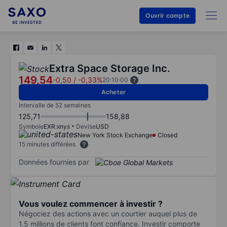
Ouvrir compte
Extra Space Storage Inc.
149,54
-0,50
/
-0,33%
20:10:00
Acheter
Intervalle de 52 semaines
125,71
158,88
Symbole
EXR:xnys
Devise
USD
New York Stock Exchange
Closed
15 minutes différées
Données fournies par
Vous voulez commencer à investir ?
Négociez des actions avec un courtier auquel plus de
1.5 millions de clients font confiance. Investir comporte