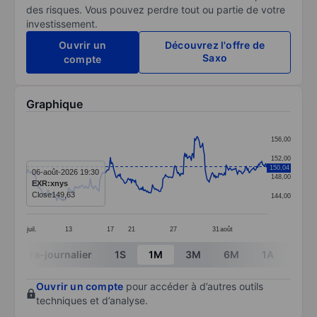
des risques. Vous pouvez perdre tout ou partie de votre
investissement.
Ouvrir un
Découvrez l'offre de
Saxo
compte
Graphique
Chart
156,00
Line chart with 299 data points.
152,00
150,04
The chart has 1 X axis displaying categories.
06-août-2026 19:30
148,00
EXR:xnys
The chart has 1 Y axis displaying values. Data ranges
Close
149,63
144,00
juil.
13
17
21
27
31
août
End of interactive chart.
Intra-journalier
1S
1M
3M
6M
1A
3A
Ouvrir un compte
pour accéder à d’autres outils
techniques et d’analyse.