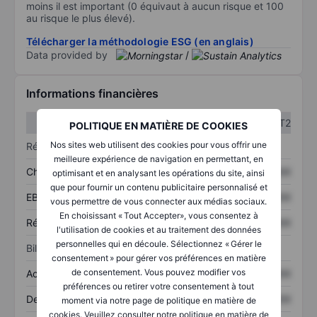
moins il est important (0 équivaut à aucun risque et 100
au risque le plus élevé).
Télécharger la méthodologie ESG (en anglais)
Data provided by
/
Informations financières
T1
T2
POLITIQUE EN MATIÈRE DE COOKIES
Nos sites web utilisent des cookies pour vous offrir une
Résultats
meilleure expérience de navigation en permettant, en
Chiffre d’affaires
XXXXXXX
XXXXXXX
optimisant et en analysant les opérations du site, ainsi
que pour fournir un contenu publicitaire personnalisé et
EBITDA
XXXXXXX
XXXXXXX
vous permettre de vous connecter aux médias sociaux.
En choisissant « Tout Accepter», vous consentez à
Résultat net
XXXXXXX
XXXXXXX
l'utilisation de cookies et au traitement des données
personnelles qui en découle. Sélectionnez « Gérer le
Bilan
consentement » pour gérer vos préférences en matière
de consentement. Vous pouvez modifier vos
Actifs totaux
XXXXXXX
XXXXXXX
préférences ou retirer votre consentement à tout
Dette totale
XXXXXXX
XXXXXXX
moment via notre page de politique en matière de
cookies. Veuillez consulter notre politique en matière de