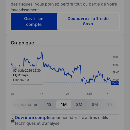
des risques. Vous pouvez perdre tout ou partie de votre
investissement.
Ouvrir un
Découvrez l'offre de
Saxo
compte
Graphique
Chart
70,00
Line chart with 299 data points.
69,00
The chart has 1 X axis displaying categories.
07-août-2026 19:30
68,00
EQR:xnys
The chart has 1 Y axis displaying values. Data ranges 
Close
67,08
67,00
66,70
juil.
13
17
21
27
31
août
7
End of interactive chart.
Intra-journalier
1S
1M
3M
6M
1A
3A
Ouvrir un compte
pour accéder à d’autres outils
techniques et d’analyse.