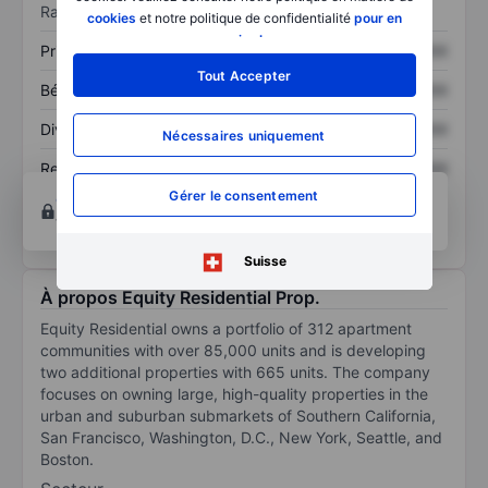
Ratios
cookies
et notre politique de confidentialité
pour en
savoir plus
.
Prix / ventes
XXXXXXX
XXXXXXX
Tout Accepter
Bénéfice par action
XXXXXXX
XXXXXXX
Dividende par action
XXXXXXX
XXXXXXX
Nécessaires uniquement
Rendement des
XXXXXXX
XXXXXXX
capitaux propres
Gérer le consentement
Ouvrir un compte
pour accéder à d’autres outils
techniques et d’analyse.
Suisse
À propos Equity Residential Prop.
Equity Residential owns a portfolio of 312 apartment
communities with over 85,000 units and is developing
two additional properties with 665 units. The company
focuses on owning large, high-quality properties in the
urban and suburban submarkets of Southern California,
San Francisco, Washington, D.C., New York, Seattle, and
Boston.