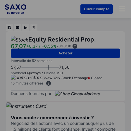
Ouvrir compte
Equity Residential Prop.
67,07
+0,37
/
+0,55%
20:10:00
Acheter
Intervalle de 52 semaines
57,57
71,50
Symbole
EQR:xnys
Devise
USD
New York Stock Exchange
Closed
15 minutes différées
Données fournies par
Vous voulez commencer à investir ?
Négociez des actions avec un courtier auquel plus de
1.5 millions de clients font confiance. Investir comporte