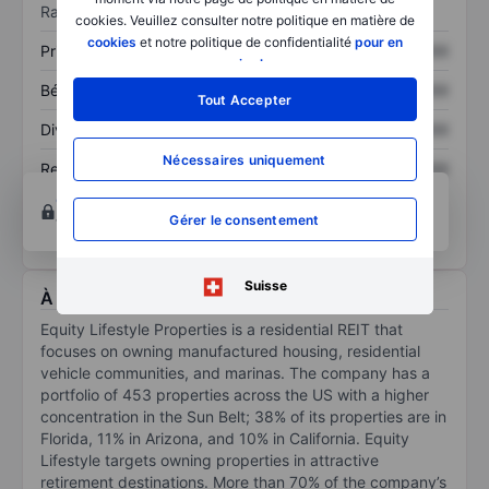
Ratios
cookies. Veuillez consulter notre politique en matière de
cookies
et notre politique de confidentialité
pour en
Prix / ventes
XXXXXXX
XXXXXXX
savoir plus
.
Bénéfice par action
XXXXXXX
XXXXXXX
Tout Accepter
Dividende par action
XXXXXXX
XXXXXXX
Nécessaires uniquement
Rendement des
XXXXXXX
XXXXXXX
capitaux propres
Ouvrir un compte
pour accéder à d’autres outils
Gérer le consentement
techniques et d’analyse.
Suisse
À propos Equity Lifestyle Properties Inc.
Equity Lifestyle Properties is a residential REIT that
focuses on owning manufactured housing, residential
vehicle communities, and marinas. The company has a
portfolio of 453 properties across the US with a higher
concentration in the Sun Belt; 38% of its properties are in
Florida, 11% in Arizona, and 10% in California. Equity
Lifestyle targets owning properties in attractive
retirement destinations. More than 70% of the company’s