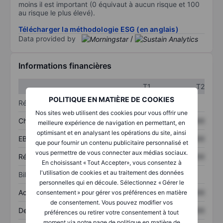
moins il est important (0 équivaut à aucun risque et 100
au risque le plus élevé).
Télécharger la méthodologie ESG (en anglais)
Data provided by
/
Informations financières
T1
T2
POLITIQUE EN MATIÈRE DE COOKIES
Résultats
Nos sites web utilisent des cookies pour vous offrir une
Chiffre d’affaires
XXXXXXX
XXXXXXX
meilleure expérience de navigation en permettant, en
optimisant et en analysant les opérations du site, ainsi
EBITDA
XXXXXXX
XXXXXXX
que pour fournir un contenu publicitaire personnalisé et
vous permettre de vous connecter aux médias sociaux.
Résultat net
XXXXXXX
XXXXXXX
En choisissant « Tout Accepter», vous consentez à
l'utilisation de cookies et au traitement des données
Bilan
personnelles qui en découle. Sélectionnez « Gérer le
Actifs totaux
XXXXXXX
XXXXXXX
consentement » pour gérer vos préférences en matière
de consentement. Vous pouvez modifier vos
Dette totale
XXXXXXX
XXXXXXX
préférences ou retirer votre consentement à tout
moment via notre page de politique en matière de