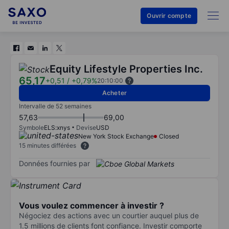
Ouvrir compte
Equity Lifestyle Properties Inc.
65,17
+0,51
/
+0,79%
20:10:00
Acheter
Intervalle de 52 semaines
57,63
69,00
Symbole
ELS:xnys
Devise
USD
New York Stock Exchange
Closed
15 minutes différées
Données fournies par
Vous voulez commencer à investir ?
Négociez des actions avec un courtier auquel plus de
1.5 millions de clients font confiance. Investir comporte