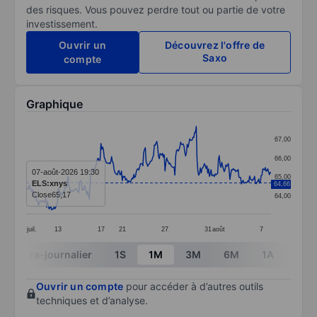
des risques. Vous pouvez perdre tout ou partie de votre
investissement.
Ouvrir un
Découvrez l'offre de
Saxo
compte
Graphique
Chart
67,00
Line chart with 299 data points.
66,00
The chart has 1 X axis displaying categories.
07-août-2026 19:30
65,00
ELS:xnys
64,66
The chart has 1 Y axis displaying values. Data ranges 
Close
65,17
64,00
juil.
13
17
21
27
31
août
7
End of interactive chart.
Intra-journalier
1S
1M
3M
6M
1A
3A
Ouvrir un compte
pour accéder à d’autres outils
techniques et d’analyse.