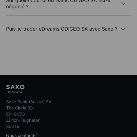
Sur quelle bourse eDreams ODIGEO SA est-il
négocié ?
Puis-je trader eDreams ODIGEO SA avec Saxo ?
Saxo Bank (Suisse) SA
The Circle 38
CH-8058
Zürich-Flughafen
Suisse
Nous contacter