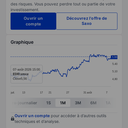
des risques. Vous pouvez perdre tout ou partie de votre
investissement.
Ouvrir un
Découvrez l'offre de
Saxo
compte
Graphique
Chart
5,70
5,66
Line chart with 388 data points.
5,40
The chart has 1 X axis displaying categories.
07-août-2026 15:00
5,10
EDR:xmce
The chart has 1 Y axis displaying values. Data ranges 
Close
5,56
4,80
juil.
13
17
21
27
31
août
7
End of interactive chart.
Intra-journalier
1S
1M
3M
6M
1A
3A
Ouvrir un compte
pour accéder à d’autres outils
techniques et d’analyse.