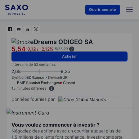
Ouvrir compte
eDreams ODIGEO SA
5,54
-0,12
/
-2,12%
15:35:29
Acheter
Intervalle de 52 semaines
2,68
9,25
Symbole
EDR:xmce
Devise
EUR
BME Spanish Exchanges
Closed
15 minutes différées
Données fournies par
Vous voulez commencer à investir ?
Négociez des actions avec un courtier auquel plus de
1.5 millions de clients font confiance. Investir comporte