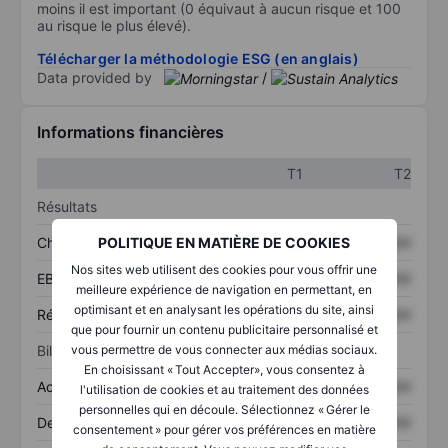
moins il est important (0 équivaut à aucun risque et 100
au risque le plus élevé).
Télécharger la méthodologie ESG (en anglais)
Data provided by
/
Informations financières
T1
T2
Résultats
Chiffre d’affaires
XXXXXXX
XXXXXXX
POLITIQUE EN MATIÈRE DE COOKIES
Nos sites web utilisent des cookies pour vous offrir une
EBITDA
XXXXXXX
XXXXXXX
meilleure expérience de navigation en permettant, en
optimisant et en analysant les opérations du site, ainsi
Résultat net
XXXXXXX
XXXXXXX
que pour fournir un contenu publicitaire personnalisé et
Bilan
vous permettre de vous connecter aux médias sociaux.
En choisissant « Tout Accepter», vous consentez à
Actifs totaux
XXXXXXX
XXXXXXX
l'utilisation de cookies et au traitement des données
personnelles qui en découle. Sélectionnez « Gérer le
Dette totale
XXXXXXX
XXXXXXX
consentement » pour gérer vos préférences en matière