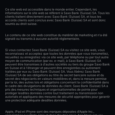
Ce site web est accessible dans le monde entier. Cependant, les
informations sur le site web se réfèrent à Saxo Bank (Suisse) SA. Tous les
clients traitent directement avec Saxo Bank (Suisse) SA. et tous les
accords clients sont conclus avec Saxo Bank (Suisse) SA et sont donc
soumis au droit suisse.
Le contenu de ce site web constitue du matériel de marketing et n'a été
signalé ou transmis à aucune autorité réglementaire.
Si vous contactez Saxo Bank (Suisse) SA ou visitez ce site web, vous
reconnaissez et acceptez que toutes les données que vous transmettez,
recueillez ou enregistrez via ce site web, par téléphone ou par tout autre
moyen de communication (par ex. e-mail), à Saxo Bank (Suisse) SA
peuvent être transmises à d'autres sociétés ou tiers du groupe Saxo Bank
en Suisse et à l'étranger et peuvent être enregistrées ou autrement
traitées par eux ou Saxo Bank (Suisse) SA. Vous libérez Saxo Bank
(Suisse) SA de ses obligations au titre du secret bancaire suisse et du
secret des négociants en valeurs mobilières et, dans la mesure permise
par la loi, des autres lois et obligations concernant la confidentialité dans
le cadre des divulgations de données du client. Saxo Bank (Suisse) SA a
pris des mesures techniques et organisationnelles de pointe pour
protéger lesdites données contre tout traitement ou transmission non
autorisés et appliquera des mesures de sécurité appropriées pour garantir
une protection adéquate desdites données.
Apple, iPad et iPhone sont des marques déposées d'Apple Inc.,