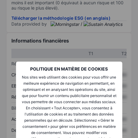
moins il est important (0 équivaut à aucun risque et 100
au risque le plus élevé).
Télécharger la méthodologie ESG (en anglais)
Data provided by
/
Informations financières
T1
T2
Résultats
POLITIQUE EN MATIÈRE DE COOKIES
Chiffre d’affaires
XXXXXXX
XXXXXXX
Nos sites web utilisent des cookies pour vous offrir une
meilleure expérience de navigation en permettant, en
EBITDA
XXXXXXX
XXXXXXX
optimisant et en analysant les opérations du site, ainsi
que pour fournir un contenu publicitaire personnalisé et
Résultat net
XXXXXXX
XXXXXXX
vous permettre de vous connecter aux médias sociaux.
Bilan
En choisissant « Tout Accepter», vous consentez à
l'utilisation de cookies et au traitement des données
Actifs totaux
XXXXXXX
XXXXXXX
personnelles qui en découle. Sélectionnez « Gérer le
consentement » pour gérer vos préférences en matière
Dette totale
XXXXXXX
XXXXXXX
de consentement. Vous pouvez modifier vos