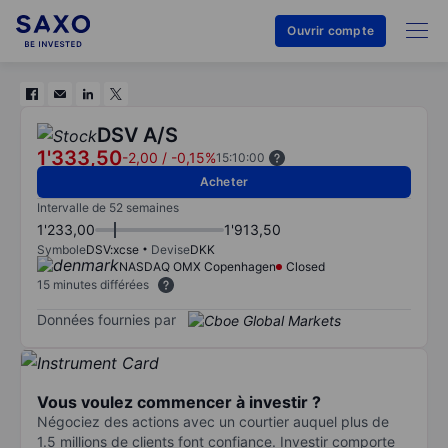
Ouvrir compte
DSV A/S
1'333,50
-2,00
/
-0,15%
15:10:00
Acheter
Intervalle de 52 semaines
1'233,00
1'913,50
Symbole
DSV:xcse
Devise
DKK
NASDAQ OMX Copenhagen
Closed
15 minutes différées
Données fournies par
Vous voulez commencer à investir ?
Négociez des actions avec un courtier auquel plus de
1.5 millions de clients font confiance. Investir comporte