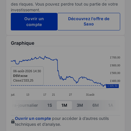
des risques. Vous pouvez perdre tout ou partie de votre
investissement.
Ouvrir un
Découvrez l'offre de
Saxo
compte
Graphique
Chart
1'700,00
Line chart with 368 data points.
1'600,00
The chart has 1 X axis displaying categories.
06-août-2026 14:30
1'500,00
DSV:xcse
The chart has 1 Y axis displaying values. Data ranges
Close
1'333,25
1'400,00
1'335,50
juil.
13
17
21
27
31
août
End of interactive chart.
Intra-journalier
1S
1M
3M
6M
1A
3A
Ouvrir un compte
pour accéder à d’autres outils
techniques et d’analyse.