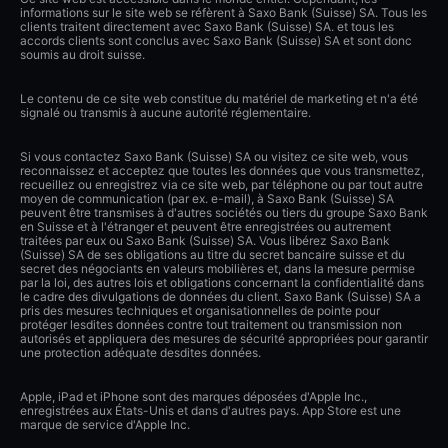
informations sur le site web se réfèrent à Saxo Bank (Suisse) SA. Tous les
clients traitent directement avec Saxo Bank (Suisse) SA. et tous les
accords clients sont conclus avec Saxo Bank (Suisse) SA et sont donc
soumis au droit suisse.
Le contenu de ce site web constitue du matériel de marketing et n'a été
signalé ou transmis à aucune autorité réglementaire.
Si vous contactez Saxo Bank (Suisse) SA ou visitez ce site web, vous
reconnaissez et acceptez que toutes les données que vous transmettez,
recueillez ou enregistrez via ce site web, par téléphone ou par tout autre
moyen de communication (par ex. e-mail), à Saxo Bank (Suisse) SA
peuvent être transmises à d'autres sociétés ou tiers du groupe Saxo Bank
en Suisse et à l'étranger et peuvent être enregistrées ou autrement
traitées par eux ou Saxo Bank (Suisse) SA. Vous libérez Saxo Bank
(Suisse) SA de ses obligations au titre du secret bancaire suisse et du
secret des négociants en valeurs mobilières et, dans la mesure permise
par la loi, des autres lois et obligations concernant la confidentialité dans
le cadre des divulgations de données du client. Saxo Bank (Suisse) SA a
pris des mesures techniques et organisationnelles de pointe pour
protéger lesdites données contre tout traitement ou transmission non
autorisés et appliquera des mesures de sécurité appropriées pour garantir
une protection adéquate desdites données.
Apple, iPad et iPhone sont des marques déposées d'Apple Inc.,
enregistrées aux États-Unis et dans d'autres pays. App Store est une
marque de service d'Apple Inc.