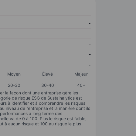
-
-
-
-
-
Moyen
Élevé
Majeur
20-30
30-40
40+
r la façon dont une entreprise gère les
gorie de risque ESG de Sustainalytics est
urs à identifier et à comprendre les risques
 niveau de l’entreprise et la manière dont ils
s performances à long terme des
elle va de 0 à 100. Plus le risque est faible,
ut à aucun risque et 100 au risque le plus