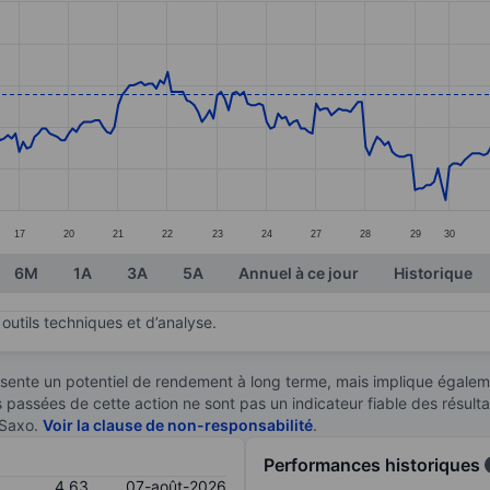
ories.
s. Data ranges from 3.81 to 4.88.
17
20
21
22
23
24
27
28
29
30
6M
1A
3A
5A
Annuel à ce jour
Historique
outils techniques et d’analyse.
sente un potentiel de rendement à long terme, mais implique égaleme
es passées de cette action ne sont pas un indicateur fiable des résult
 Saxo.
Voir la clause de non-responsabilité
.
Performances historiques
4,63
07-août-2026