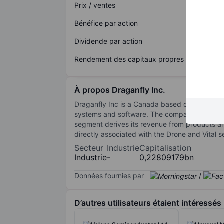
Prix / ventes
Bénéfice par action
Dividende par action
Rendement des capitaux propres
À propos Draganfly Inc.
Draganfly Inc is a Canada based company. It 
systems and software. The company operates 
segment derives its revenue from products and
directly associated with the Drone and Vital 
Secteur
Industrie
Capitalisation
Industrie
-
0,22809179bn
Données fournies par
/
D’autres utilisateurs étaient intéressés