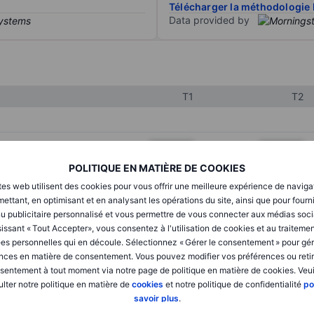
Télécharger la méthodologie 
Data provided by
T1
T2
XXXXXXX
XXXXXXX
POLITIQUE EN MATIÈRE DE COOKIES
XXXXXXX
XXXXXXX
tes web utilisent des cookies pour vous offrir une meilleure expérience de naviga
XXXXXXX
XXXXXXX
ettant, en optimisant et en analysant les opérations du site, ainsi que pour fourn
u publicitaire personnalisé et vous permettre de vous connecter aux médias soci
issant « Tout Accepter», vous consentez à l'utilisation de cookies et au traiteme
es personnelles qui en découle. Sélectionnez « Gérer le consentement » pour gér
XXXXXXX
XXXXXXX
nces en matière de consentement. Vous pouvez modifier vos préférences ou retir
sentement à tout moment via notre page de politique en matière de cookies. Veui
XXXXXXX
XXXXXXX
lter notre politique en matière de
cookies
et notre politique de confidentialité
po
savoir plus
.