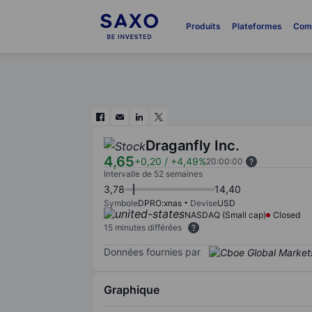
Produits
Plateformes
Com
Draganfly Inc.
4,65
+0,20
/
+4,49%
20:00:00
Intervalle de 52 semaines
3,78
14,40
Symbole
DPRO:xnas
Devise
USD
NASDAQ (Small cap)
Closed
15 minutes différées
Données fournies par
Graphique
Chart