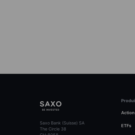
Produit
Action
Saxo Bank (Suisse) SA
ETFs
The Circle 38
CH-8058