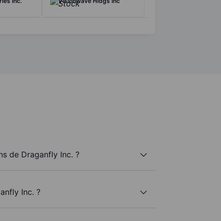
ies Inc.
Visionwave Hldgs Inc
s de Draganfly Inc. ?
nfly Inc. ?