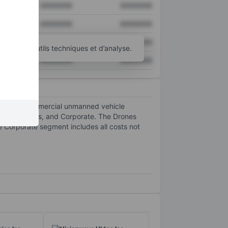
XXXXXXX
XXXXXXX
XXXXXXX
XXXXXXX
XXXXXXX
XXXXXXX
d’autres outils techniques et d’analyse.
XXXXXXX
XXXXXXX
acture of commercial unmanned vehicle
ts are Drones, and Corporate. The Drones
e Corporate segment includes all costs not