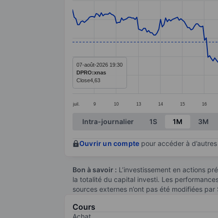
Line chart with 295 data points.
The chart has 1 X axis displaying categ
The chart has 1 Y axis displaying value
07-août-2026 19:30
DPRO:xnas
Close
4,63
juil.
9
10
13
14
15
16
End of interactive chart.
Intra-journalier
1S
1M
3M
Ouvrir un compte
pour accéder à d’autres 
Bon à savoir :
L’investissement en actions pré
la totalité du capital investi. Les performanc
sources externes n’ont pas été modifiées par
Cours
Achat