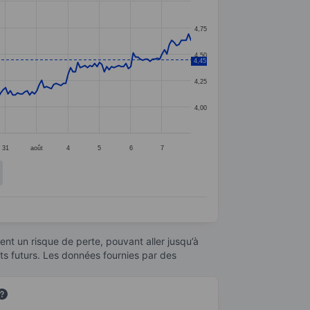
4,75
4,50
4,45
4,25
4,00
31
août
4
5
6
7
nt un risque de perte, pouvant aller jusqu’à
ats futurs. Les données fournies par des