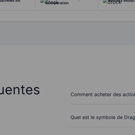
achines Inc
Almonty Industr
Incorporation
uentes
Comment acheter des action
Quel est le symbole de Draga