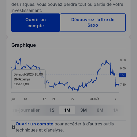
des risques. Vous pouvez perdre tout ou partie de votre
investissement.
Ouvrir un
Découvrez l'offre de
Saxo
compte
Graphique
Chart
9,60
Line chart with 296 data points.
9,00
The chart has 1 X axis displaying categories.
07-août-2026 18:00
8,50
8,40
DNA:xnys
The chart has 1 Y axis displaying values. Data ranges 
Close
7,80
7,80
juil.
13
17
21
27
31
août
7
End of interactive chart.
Intra-journalier
1S
1M
3M
6M
1A
3A
Ouvrir un compte
pour accéder à d’autres outils
techniques et d’analyse.