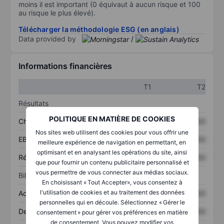
moins il est important (0 équivaut à aucun risque et 100
au risque le plus élevé).
Télécharger la méthodologie ESG (en anglais)
Data provided by
/
Informations financières
T1
T2
Résultats
POLITIQUE EN MATIÈRE DE COOKIES
Chiffre d’affaires
XXXXXXX
XXXXXXX
Nos sites web utilisent des cookies pour vous offrir une
EBITDA
XXXXXXX
XXXXXXX
meilleure expérience de navigation en permettant, en
optimisant et en analysant les opérations du site, ainsi
Résultat net
XXXXXXX
XXXXXXX
que pour fournir un contenu publicitaire personnalisé et
vous permettre de vous connecter aux médias sociaux.
Bilan
En choisissant « Tout Accepter», vous consentez à
l'utilisation de cookies et au traitement des données
Actifs totaux
XXXXXXX
XXXXXXX
personnelles qui en découle. Sélectionnez « Gérer le
Dette totale
XXXXXXX
XXXXXXX
consentement » pour gérer vos préférences en matière
de consentement. Vous pouvez modifier vos