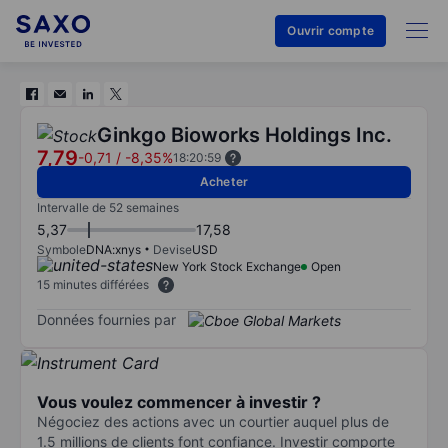
Ouvrir compte
Ginkgo Bioworks Holdings Inc.
7,79
-0,71
/
-8,35%
18:20:59
Acheter
Intervalle de 52 semaines
5,37
17,58
Symbole
DNA:xnys
Devise
USD
New York Stock Exchange
Open
15 minutes différées
Données fournies par
Vous voulez commencer à investir ?
Négociez des actions avec un courtier auquel plus de
1.5 millions de clients font confiance. Investir comporte