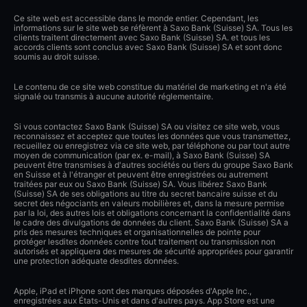
Ce site web est accessible dans le monde entier. Cependant, les
informations sur le site web se réfèrent à Saxo Bank (Suisse) SA. Tous les
clients traitent directement avec Saxo Bank (Suisse) SA. et tous les
accords clients sont conclus avec Saxo Bank (Suisse) SA et sont donc
soumis au droit suisse.
Le contenu de ce site web constitue du matériel de marketing et n'a été
signalé ou transmis à aucune autorité réglementaire.
Si vous contactez Saxo Bank (Suisse) SA ou visitez ce site web, vous
reconnaissez et acceptez que toutes les données que vous transmettez,
recueillez ou enregistrez via ce site web, par téléphone ou par tout autre
moyen de communication (par ex. e-mail), à Saxo Bank (Suisse) SA
peuvent être transmises à d'autres sociétés ou tiers du groupe Saxo Bank
en Suisse et à l'étranger et peuvent être enregistrées ou autrement
traitées par eux ou Saxo Bank (Suisse) SA. Vous libérez Saxo Bank
(Suisse) SA de ses obligations au titre du secret bancaire suisse et du
secret des négociants en valeurs mobilières et, dans la mesure permise
par la loi, des autres lois et obligations concernant la confidentialité dans
le cadre des divulgations de données du client. Saxo Bank (Suisse) SA a
pris des mesures techniques et organisationnelles de pointe pour
protéger lesdites données contre tout traitement ou transmission non
autorisés et appliquera des mesures de sécurité appropriées pour garantir
une protection adéquate desdites données.
Apple, iPad et iPhone sont des marques déposées d'Apple Inc.,
enregistrées aux États-Unis et dans d'autres pays. App Store est une