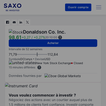
Ouvrir compte
Donaldson Co. Inc.
98,61
+0,27
/
+0,27%
20:10:00
Acheter
Intervalle de 52 semaines
71,79
112,84
Symbole
DCI:xnys
Devise
USD
New York Stock Exchange
Closed
15 minutes différées
Données fournies par
Vous voulez commencer à investir ?
Négociez des actions avec un courtier auquel plus de
1.5 millions de clients font confiance. Investir comporte