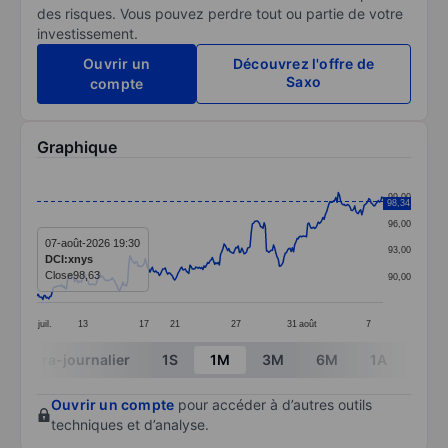
des risques. Vous pouvez perdre tout ou partie de votre
investissement.
Ouvrir un
Découvrez l'offre de
Saxo
compte
Graphique
Chart
99,00
98,34
Line chart with 295 data points.
96,00
The chart has 1 X axis displaying categories.
07-août-2026 19:30
93,00
DCI:xnys
The chart has 1 Y axis displaying values. Data ranges
Close
98,63
90,00
juil.
13
17
21
27
31
août
7
End of interactive chart.
Intra-journalier
1S
1M
3M
6M
1A
3A
Ouvrir un compte
pour accéder à d’autres outils
techniques et d’analyse.