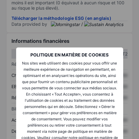
moins il est important (0 équivaut à aucun risque et 100
au risque le plus élevé).
Télécharger la méthodologie ESG (en anglais)
Data provided by
/
Informations financières
T1
T2
POLITIQUE EN MATIÈRE DE COOKIES
Nos sites web utilisent des cookies pour vous offrir une
Résultats
meilleure expérience de navigation en permettant, en
Chiffre d’affaires
XXXXXXX
XXXXXXX
optimisant et en analysant les opérations du site, ainsi
que pour fournir un contenu publicitaire personnalisé et
EBITDA
XXXXXXX
XXXXXXX
vous permettre de vous connecter aux médias sociaux.
En choisissant « Tout Accepter», vous consentez à
Résultat net
XXXXXXX
XXXXXXX
l'utilisation de cookies et au traitement des données
personnelles qui en découle. Sélectionnez « Gérer le
Bilan
consentement » pour gérer vos préférences en matière
de consentement. Vous pouvez modifier vos
Actifs totaux
XXXXXXX
XXXXXXX
préférences ou retirer votre consentement à tout
Dette totale
XXXXXXX
XXXXXXX
moment via notre page de politique en matière de
cookies. Veuillez consulter notre politique en matière de