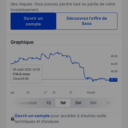
des risques. Vous pouvez perdre tout ou partie de votre
investissement.
Ouvrir un
Découvrez l'offre de
Saxo
compte
Graphique
Chart
48,00
Line chart with 296 data points.
44,00
The chart has 1 X axis displaying categories.
06-août-2026 19:30
40,00
CVLG:xnys
The chart has 1 Y axis displaying values. Data ranges
Close
34,96
36,00
35,77
juil.
13
17
21
27
31
août
End of interactive chart.
Intra-journalier
1S
1M
3M
6M
1A
3A
Ouvrir un compte
pour accéder à d’autres outils
techniques et d’analyse.