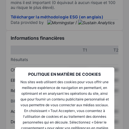
moins il est important (0 équivaut à aucun risque et 100
au risque le plus élevé).
Télécharger la méthodologie ESG (en anglais)
Data provided by
/
Informations financières
T1
T2
Résultats
Chiffre d’affaires
XXXXXXX
XXXXXXX
POLITIQUE EN MATIÈRE DE COOKIES
EBITDA
XXXXXXX
XXXXXXX
Nos sites web utilisent des cookies pour vous offrir une
meilleure expérience de navigation en permettant, en
Résultat net
XXXXXXX
XXXXXXX
optimisant et en analysant les opérations du site, ainsi
que pour fournir un contenu publicitaire personnalisé et
Bilan
vous permettre de vous connecter aux médias sociaux.
En choisissant « Tout Accepter», vous consentez à
Actifs totaux
XXXXXXX
XXXXXXX
l'utilisation de cookies et au traitement des données
Dette totale
XXXXXXX
XXXXXXX
personnelles qui en découle. Sélectionnez « Gérer le
consentement » pour gérer vos préférences en matière