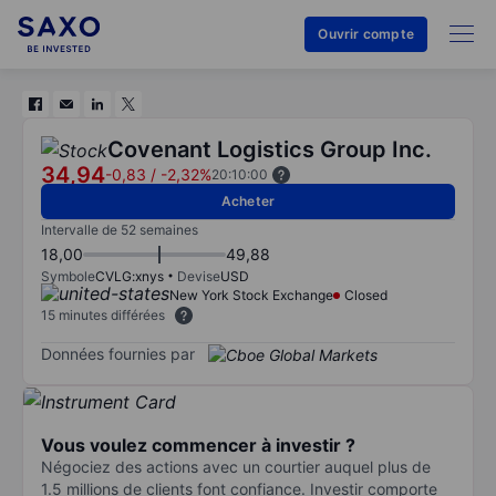
Ouvrir compte
Covenant Logistics Group Inc.
34,94
-0,83
/
-2,32%
20:10:00
Acheter
Intervalle de 52 semaines
18,00
49,88
Symbole
CVLG:xnys
Devise
USD
New York Stock Exchange
Closed
15 minutes différées
Données fournies par
Vous voulez commencer à investir ?
Négociez des actions avec un courtier auquel plus de
1.5 millions de clients font confiance. Investir comporte