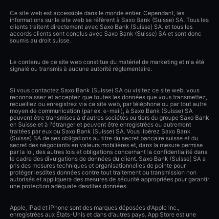
Ce site web est accessible dans le monde entier. Cependant, les
informations sur le site web se réfèrent à Saxo Bank (Suisse) SA. Tous les
clients traitent directement avec Saxo Bank (Suisse) SA. et tous les
accords clients sont conclus avec Saxo Bank (Suisse) SA et sont donc
soumis au droit suisse.
Le contenu de ce site web constitue du matériel de marketing et n'a été
signalé ou transmis à aucune autorité réglementaire.
Si vous contactez Saxo Bank (Suisse) SA ou visitez ce site web, vous
reconnaissez et acceptez que toutes les données que vous transmettez,
recueillez ou enregistrez via ce site web, par téléphone ou par tout autre
moyen de communication (par ex. e-mail), à Saxo Bank (Suisse) SA
peuvent être transmises à d'autres sociétés ou tiers du groupe Saxo Bank
en Suisse et à l'étranger et peuvent être enregistrées ou autrement
traitées par eux ou Saxo Bank (Suisse) SA. Vous libérez Saxo Bank
(Suisse) SA de ses obligations au titre du secret bancaire suisse et du
secret des négociants en valeurs mobilières et, dans la mesure permise
par la loi, des autres lois et obligations concernant la confidentialité dans
le cadre des divulgations de données du client. Saxo Bank (Suisse) SA a
pris des mesures techniques et organisationnelles de pointe pour
protéger lesdites données contre tout traitement ou transmission non
autorisés et appliquera des mesures de sécurité appropriées pour garantir
une protection adéquate desdites données.
Apple, iPad et iPhone sont des marques déposées d'Apple Inc.,
enregistrées aux États-Unis et dans d'autres pays. App Store est une