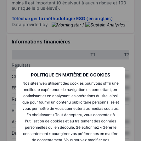
moins il est important (0 équivaut à aucun risque et 100
au risque le plus élevé).
Télécharger la méthodologie ESG (en anglais)
Data provided by
/
Informations financières
T1
T2
Résultats
POLITIQUE EN MATIÈRE DE COOKIES
Chiffre d’affaires
XXXXXXX
XXXXXXX
Nos sites web utilisent des cookies pour vous offrir une
EBITDA
XXXXXXX
XXXXXXX
meilleure expérience de navigation en permettant, en
optimisant et en analysant les opérations du site, ainsi
Résultat net
XXXXXXX
XXXXXXX
que pour fournir un contenu publicitaire personnalisé et
vous permettre de vous connecter aux médias sociaux.
Bilan
En choisissant « Tout Accepter», vous consentez à
l'utilisation de cookies et au traitement des données
Actifs totaux
XXXXXXX
XXXXXXX
personnelles qui en découle. Sélectionnez « Gérer le
Dette totale
XXXXXXX
XXXXXXX
consentement » pour gérer vos préférences en matière
de consentement. Vous pouvez modifier vos