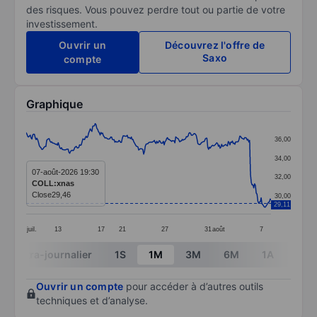
des risques. Vous pouvez perdre tout ou partie de votre
investissement.
Ouvrir un
Découvrez l'offre de
Saxo
compte
Graphique
Chart
36,00
Line chart with 299 data points.
34,00
The chart has 1 X axis displaying categories.
07-août-2026 19:30
32,00
COLL:xnas
The chart has 1 Y axis displaying values. Data ranges 
Close
29,46
30,00
29,11
juil.
13
17
21
27
31
août
7
End of interactive chart.
Intra-journalier
1S
1M
3M
6M
1A
3A
Ouvrir un compte
pour accéder à d’autres outils
techniques et d’analyse.