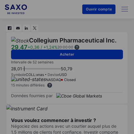
Ouvrir compte
Collegium Pharmaceutical Inc.
29,47
+0,36
/
+1,24%
20:00:00
Acheter
Intervalle de 52 semaines
28,01
50,79
Symbole
COLL:xnas
Devise
USD
NASDAQ
Closed
15 minutes différées
Données fournies par
Vous voulez commencer à investir ?
Négociez des actions avec un courtier auquel plus de
1.5 millions de clients font confiance. Investir comporte