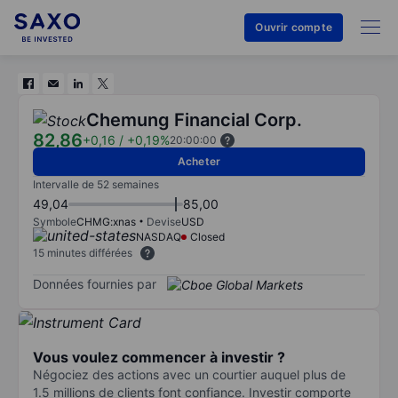
Ouvrir compte
Chemung Financial Corp.
82,86
+0,16
/
+0,19%
20:00:00
Acheter
Intervalle de 52 semaines
49,04
85,00
Symbole
CHMG:xnas
Devise
USD
NASDAQ
Closed
15 minutes différées
Données fournies par
Vous voulez commencer à investir ?
Négociez des actions avec un courtier auquel plus de
1.5 millions de clients font confiance. Investir comporte