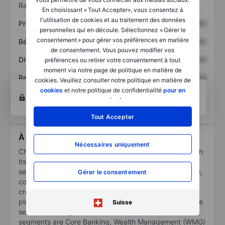
Ratios
En choisissant « Tout Accepter», vous consentez à
l'utilisation de cookies et au traitement des données
Prix / ventes
XXXXXXX
XXXXXXX
personnelles qui en découle. Sélectionnez « Gérer le
consentement » pour gérer vos préférences en matière
Bénéfice par action
XXXXXXX
XXXXXXX
de consentement. Vous pouvez modifier vos
Dividende par action
XXXXXXX
XXXXXXX
préférences ou retirer votre consentement à tout
moment via notre page de politique en matière de
Rendement des
XXXXXXX
XXXXXXX
cookies. Veuillez consulter notre politique en matière de
capitaux propres
cookies
et notre politique de confidentialité
pour en
Ouvrir un compte
pour accéder à d’autres outils
savoir plus
.
techniques et d’analyse.
Tout Accepter
À propos Chemung Financial Corp.
Nécessaires uniquement
Chemung Financial Corp is a bank holding firm. Through
its subsidiaries, the company provides various financial
services, including demand, savings, and time deposits,
Gérer le consentement
commercial, residential, and consumer loans, letters of
credit, wealth management services, employee benefit
plans, insurance products, mutual funds, and brokerage
Suisse
services, among others. The company's reportable
segments are Core Banking, Wealth Management (WMG)