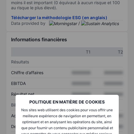
moins il est important (0 équivaut à aucun risque et 100
au risque le plus élevé).
Télécharger la méthodologie ESG (en anglais)
Data provided by
/
Informations financières
T1
T2
Résultats
Chiffre d’affaires
XXXXXXX
XXXXXXX
EBITDA
XXXXXXX
XXXXXXX
Résultat net
XXXXXXX
XXXXXXX
POLITIQUE EN MATIÈRE DE COOKIES
Bilan
Nos sites web utilisent des cookies pour vous offrir une
Actifs totaux
XXXXXXX
XXXXXXX
meilleure expérience de navigation en permettant, en
optimisant et en analysant les opérations du site, ainsi
Dette totale
XXXXXXX
XXXXXXX
que pour fournir un contenu publicitaire personnalisé et
vous permettre de vous connecter aux médias sociaux.