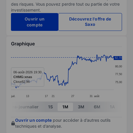
des risques. Vous pouvez perdre tout ou partie de votre
investissement.
Ouvrir un
Découvrez l'offre de
Saxo
compte
Graphique
Chart
82,70
82,50
Line chart with 237 data points.
80,00
The chart has 1 X axis displaying categories.
06-août-2026 19:30
77,50
CHMG:xnas
The chart has 1 Y axis displaying values. Data ranges
Close
82,96
75,00
juil.
13
17
21
27
31
août
End of interactive chart.
Intra-journalier
1S
1M
3M
6M
1A
3A
Ouvrir un compte
pour accéder à d’autres outils
techniques et d’analyse.