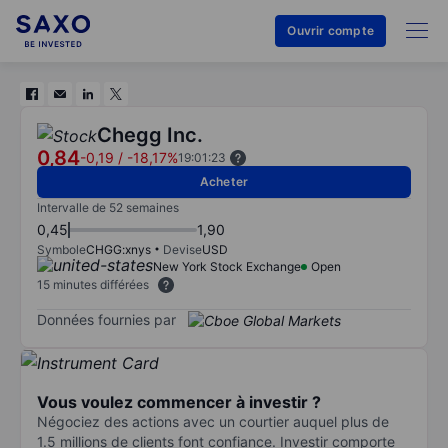
Ouvrir compte
Chegg Inc.
0,84
-0,19
/
-18,17%
19:01:23
Acheter
Intervalle de 52 semaines
0,45
1,90
Symbole
CHGG:xnys
Devise
USD
New York Stock Exchange
Open
15 minutes différées
Données fournies par
Vous voulez commencer à investir ?
Négociez des actions avec un courtier auquel plus de
1.5 millions de clients font confiance. Investir comporte