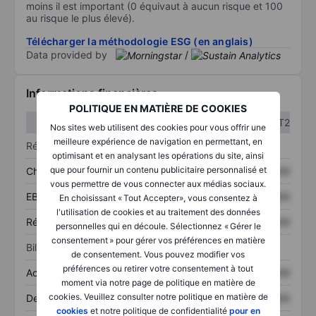
moins il est important (0 équivaut à aucun risque et 100
au risque le plus élevé).
Télécharger la méthodologie ESG (en anglais)
Data provided by
/
Informations financières
POLITIQUE EN MATIÈRE DE COOKIES
T1
T2
Nos sites web utilisent des cookies pour vous offrir une
meilleure expérience de navigation en permettant, en
Résultats
optimisant et en analysant les opérations du site, ainsi
que pour fournir un contenu publicitaire personnalisé et
Chiffre d’affaires
XXXXXXX
XXXXXXX
vous permettre de vous connecter aux médias sociaux.
EBITDA
XXXXXXX
XXXXXXX
En choisissant « Tout Accepter», vous consentez à
l'utilisation de cookies et au traitement des données
Résultat net
XXXXXXX
XXXXXXX
personnelles qui en découle. Sélectionnez « Gérer le
consentement » pour gérer vos préférences en matière
Bilan
de consentement. Vous pouvez modifier vos
préférences ou retirer votre consentement à tout
Actifs totaux
XXXXXXX
XXXXXXX
moment via notre page de politique en matière de
cookies. Veuillez consulter notre politique en matière de
Dette totale
XXXXXXX
XXXXXXX
cookies
et notre politique de confidentialité
pour en