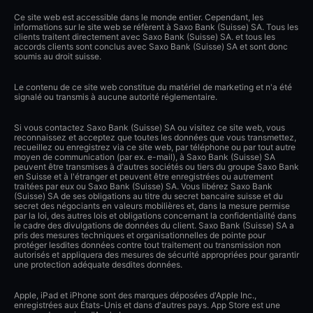
Ce site web est accessible dans le monde entier. Cependant, les
informations sur le site web se réfèrent à Saxo Bank (Suisse) SA. Tous les
clients traitent directement avec Saxo Bank (Suisse) SA. et tous les
accords clients sont conclus avec Saxo Bank (Suisse) SA et sont donc
soumis au droit suisse.
Le contenu de ce site web constitue du matériel de marketing et n'a été
signalé ou transmis à aucune autorité réglementaire.
Si vous contactez Saxo Bank (Suisse) SA ou visitez ce site web, vous
reconnaissez et acceptez que toutes les données que vous transmettez,
recueillez ou enregistrez via ce site web, par téléphone ou par tout autre
moyen de communication (par ex. e-mail), à Saxo Bank (Suisse) SA
peuvent être transmises à d'autres sociétés ou tiers du groupe Saxo Bank
en Suisse et à l'étranger et peuvent être enregistrées ou autrement
traitées par eux ou Saxo Bank (Suisse) SA. Vous libérez Saxo Bank
(Suisse) SA de ses obligations au titre du secret bancaire suisse et du
secret des négociants en valeurs mobilières et, dans la mesure permise
par la loi, des autres lois et obligations concernant la confidentialité dans
le cadre des divulgations de données du client. Saxo Bank (Suisse) SA a
pris des mesures techniques et organisationnelles de pointe pour
protéger lesdites données contre tout traitement ou transmission non
autorisés et appliquera des mesures de sécurité appropriées pour garantir
une protection adéquate desdites données.
Apple, iPad et iPhone sont des marques déposées d'Apple Inc.,
enregistrées aux États-Unis et dans d'autres pays. App Store est une