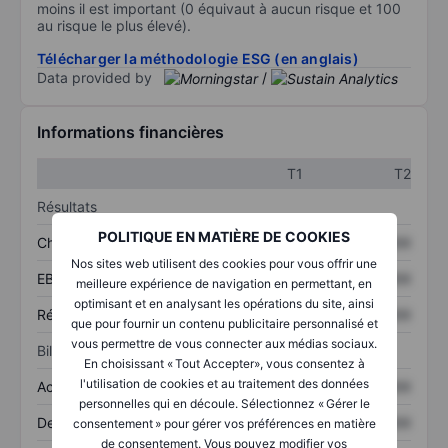
moins il est important (0 équivaut à aucun risque et 100
au risque le plus élevé).
Télécharger la méthodologie ESG (en anglais)
Data provided by
/
Informations financières
T1
T2
Résultats
POLITIQUE EN MATIÈRE DE COOKIES
Chiffre d’affaires
XXXXXXX
XXXXXXX
Nos sites web utilisent des cookies pour vous offrir une
EBITDA
XXXXXXX
XXXXXXX
meilleure expérience de navigation en permettant, en
optimisant et en analysant les opérations du site, ainsi
Résultat net
XXXXXXX
XXXXXXX
que pour fournir un contenu publicitaire personnalisé et
vous permettre de vous connecter aux médias sociaux.
Bilan
En choisissant « Tout Accepter», vous consentez à
l'utilisation de cookies et au traitement des données
Actifs totaux
XXXXXXX
XXXXXXX
personnelles qui en découle. Sélectionnez « Gérer le
Dette totale
XXXXXXX
XXXXXXX
consentement » pour gérer vos préférences en matière
de consentement. Vous pouvez modifier vos