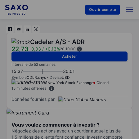
Ouvrir compte
Cadeler A/S - ADR
22,73
+0,03
/
+0,13%
20:10:00
Acheter
Intervalle de 52 semaines
15,37
30,01
Symbole
CDLR:xnys
Devise
USD
New York Stock Exchange
Closed
15 minutes différées
Données fournies par
Vous voulez commencer à investir ?
Négociez des actions avec un courtier auquel plus de
1.5 millions de clients font confiance. Investir comporte