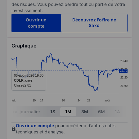
des risques. Vous pouvez perdre tout ou partie de votre
investissement.
Ouvrir un
Découvrez l'offre de
Saxo
compte
Graphique
Chart
23,40
Line chart with 233 data points.
22,80
22,70
The chart has 1 X axis displaying categories.
05-août-2026 19:30
22,20
CDLR:xnys
The chart has 1 Y axis displaying values. Data ranges 
Close
22,81
21,60
juil.
10
14
20
24
28
août
End of interactive chart.
Intra-journalier
1S
1M
3M
6M
1A
3A
Ouvrir un compte
pour accéder à d’autres outils
techniques et d’analyse.